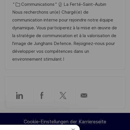
t
a
K
o
Communications
La Ferté-Saint-Aubin
t
a
b
Nous recherchons un(e) Chargé(e) de
u
t
-
communication interne pour rejoindre notre équipe
m
e
I
dynamique. Vous participerez à la mise en œuvre de
d
g
D
la stratégie de communication et à la valorisation de
e
o
l'image de Junghans Defence. Rejoignez-nous pour
r
r
développer vos compétences dans un
V
i
environnement stimulant !
e
e
r
ö
f
f
Über
Über
Über
Per
e
n
LinkedIn
Facebook
Twitter
E-
t
Cookie-Einstellungen der Karriereseite
teilen
teilen
teilen
Mail
l