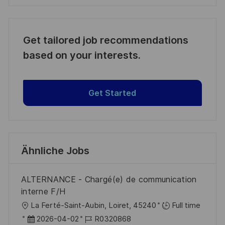
Get tailored job recommendations
based on your interests.
Get Started
Ähnliche Jobs
ALTERNANCE - Chargé(e) de communication
interne F/H
O
La Ferté-Saint-Aubin, Loiret, 45240
Full time
r
D
J
2026-04-02
R0320868