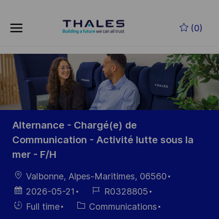
Skip to main content
Zum Hauptinhalt springen
(0)
-
-
Alternance - Chargé(e) de
Communication - Activité lutte sous la
mer - F/H
Ort
Valbonne, Alpes-Maritimes, 06560
Datum der
Job-
2026-05-21
R0328805
Veröffentlichung
ID
Einstellunngstyp
Kategorie
Full time
Communications