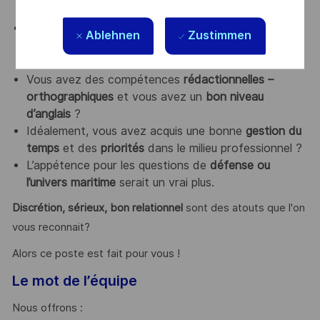
d’initiative
et
d’autonomie
.
Force de proposition
, vous êtes
curieux
des
Ablehnen
Zustimmen
tendances des réseaux sociaux
, en particulier
LinkedIn
.
Vous avez des compétences
rédactionnelles –
orthographiques
et vous avez un
bon niveau
d’anglais
?
Idéalement, vous avez acquis une bonne
gestion du
temps
et des
priorités
dans le milieu professionnel ?
L’appétence pour les questions de
défense ou
l’univers maritime
serait un vrai plus.
Discrétion, sérieux,
b
on
relationnel
sont des atouts que l'on
vous reconnait?
Alors ce poste est fait pour vous !
Le mot de l’équipe
Nous offrons :