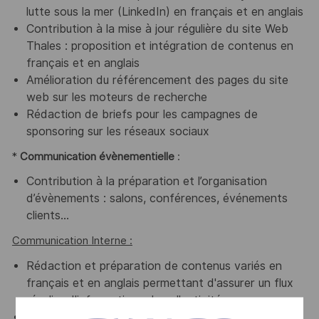
lutte sous la mer (LinkedIn) en français et en anglais
Contribution à la mise à jour régulière du site Web
Thales : proposition et intégration de contenus en
français et en anglais
Amélioration du référencement des pages du site
web sur les moteurs de recherche
Rédaction de briefs pour les campagnes de
sponsoring sur les réseaux sociaux
*
Communication évènementielle
:
Contribution à la préparation et l’organisation
d’évènements : salons, conférences, événements
clients…
Communication Interne :
Rédaction et préparation de contenus variés en
français et en anglais permettant d'assurer un flux
régulier d'informations dans l'activité.
Contribution à la mise à jour régulière de l’intranet