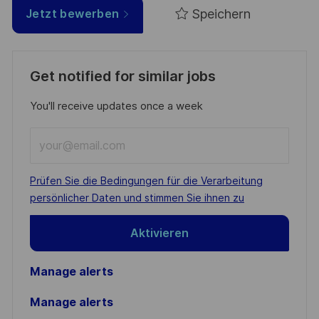
Speichern
Jetzt bewerben
Get notified for similar jobs
You'll receive updates once a week
Enter
Email
address
Required
Prüfen Sie die Bedingungen für die Verarbeitung
(Required)
persönlicher Daten und stimmen Sie ihnen zu
Aktivieren
Manage alerts
Manage alerts