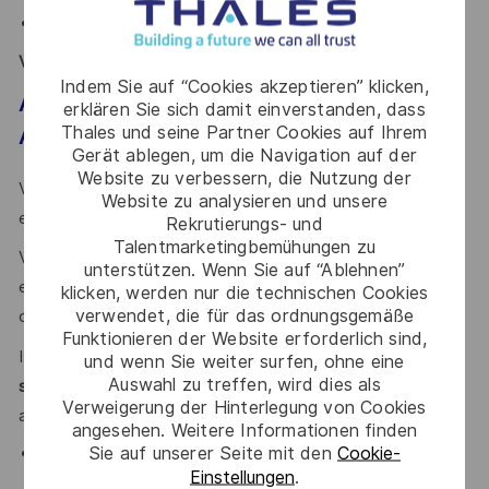
Participation à l'organisation d'évènement internes
Votre profil
Indem Sie auf “Cookies akzeptieren” klicken,
Alternance – Chargé de Communication –
erklären Sie sich damit einverstanden, dass
Thales und seine Partner Cookies auf Ihrem
Activité lutte sous la mer - (H/F)
Gerät ablegen, um die Navigation auf der
Website zu verbessern, die Nutzung der
Votre priorité est de
rejoindre
un
groupe industriel innovant
Website zu analysieren und unsere
et découvrir le monde
de la lutte sous la mer
?
Rekrutierungs- und
Talentmarketingbemühungen zu
Vous avez l’ambition de
valoriser vos acquis académiques
unterstützen. Wenn Sie auf “Ablehnen”
en environnement industriel et développer de nouvelles
klicken, werden nur die technischen Cookies
verwendet, die für das ordnungsgemäße
compétences ?
Funktionieren der Website erforderlich sind,
Issu d’une formation de niveau
BAC+4/5 avec une
und wenn Sie weiter surfen, ohne eine
Auswahl zu treffen, wird dies als
spécialisation Communication
vous recherchez une
Verweigerung der Hinterlegung von Cookies
alternance de
1 ou 2
ans
?
angesehen. Weitere Informationen finden
Sie auf unserer Seite mit den
Cookie-
Attiré par les métiers de la communication, vous
Einstellungen
.
faites preuve d’une grande
rigueur
, de
créativité
,