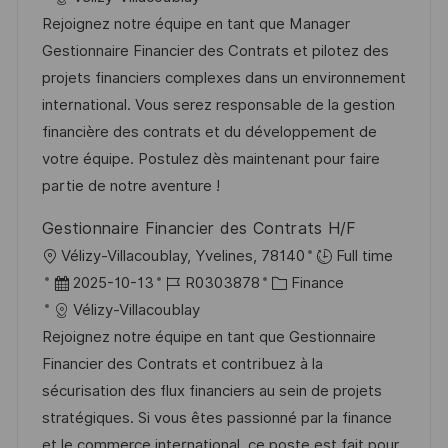
f
t
b
t
Rejoignez notre équipe en tant que Manager
e
u
-
e
Gestionnaire Financier des Contrats et pilotez des
n
m
I
g
projets financiers complexes dans un environnement
t
d
D
o
international. Vous serez responsable de la gestion
l
e
r
financière des contrats et du développement de
i
r
i
votre équipe. Postulez dès maintenant pour faire
c
V
e
partie de notre aventure !
h
e
u
Gestionnaire Financier des Contrats H/F
r
n
O
Vélizy-Villacoublay, Yvelines, 78140
Full time
ö
g
r
D
J
K
2025-10-13
R0303878
Finance
f
t
a
o
a
Vélizy-Villacoublay
f
t
b
t
Rejoignez notre équipe en tant que Gestionnaire
e
u
-
e
Financier des Contrats et contribuez à la
n
m
I
g
sécurisation des flux financiers au sein de projets
t
d
D
o
stratégiques. Si vous êtes passionné par la finance
l
e
r
et le commerce international, ce poste est fait pour