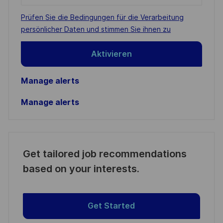
address
Required
Prüfen Sie die Bedingungen für die Verarbeitung
(Required)
persönlicher Daten und stimmen Sie ihnen zu
Aktivieren
Manage alerts
Manage alerts
Get tailored job recommendations
based on your interests.
Get Started