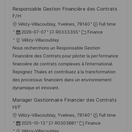
r
Responsable Gestion Financière des Contrats
ö
F/H
f
O
Vélizy-Villacoublay, Yvelines, 78140
Full time
f
r
D
J
K
2026-07-07
R0333355
Finance
e
t
a
o
a
Vélizy-Villacoublay
n
t
b
t
Nous recherchons un Responsable Gestion
t
u
-
e
Financière des Contrats pour piloter la performance
l
m
I
g
financière de contrats complexes à l’international.
i
d
D
o
Rejoignez Thales et contribuez à la transformation
c
e
r
des processus financiers dans un environnement
h
r
i
dynamique et innovant.
u
V
e
Manager Gestionnaire Financier des Contrats
n
e
H/F
g
r
O
Vélizy-Villacoublay, Yvelines, 78140
Full time
ö
r
D
J
K
2025-10-13
R0303881
Finance
f
t
a
o
a
Vélizy-Villacoublay