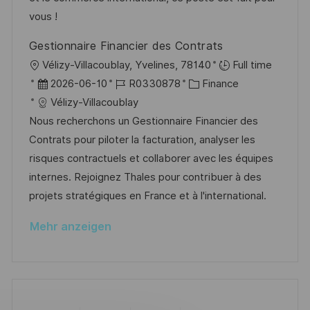
i
r
i
vous !
c
V
e
h
Gestionnaire Financier des Contrats
e
u
O
Vélizy-Villacoublay, Yvelines, 78140
Full time
r
n
r
D
J
K
2026-06-10
R0330878
Finance
ö
g
t
a
o
a
Vélizy-Villacoublay
f
t
b
t
Nous recherchons un Gestionnaire Financier des
f
u
-
e
Contrats pour piloter la facturation, analyser les
e
m
I
g
risques contractuels et collaborer avec les équipes
n
d
D
o
internes. Rejoignez Thales pour contribuer à des
t
e
r
projets stratégiques en France et à l'international.
l
r
i
i
Mehr anzeigen
V
e
c
e
h
r
u
ö
n
f