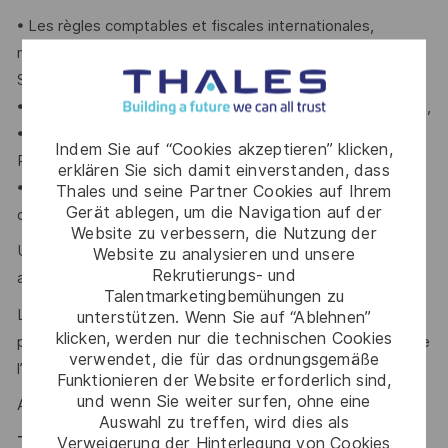
• Les règles comptables et fiscales internationales,
notamment les normes International Financial Reporting
Standards (IFRS),
• La gestion financière de contrats et le suivi de facturation,
• L’utilisation du progiciel SAP (Systems, Applications and
Indem Sie auf “Cookies akzeptieren” klicken,
Products) et idéalement Power BI,
erklären Sie sich damit einverstanden, dass
• La gestion des garanties bancaires et des crédits
Thales und seine Partner Cookies auf Ihrem
Gerät ablegen, um die Navigation auf der
documentaires.
Website zu verbessern, die Nutzung der
Un niveau d’anglais courant est obligatoire afin d’échanger
Website zu analysieren und unsere
Rekrutierungs- und
avec des clients et partenaires internationaux.
Talentmarketingbemühungen zu
La rigueur, l'autonomie, l'esprit d’équipe et la capacité à
unterstützen. Wenn Sie auf “Ablehnen”
klicken, werden nur die technischen Cookies
proposer des améliorations continues sont des qualités que
verwendet, die für das ordnungsgemäße
l’on vous reconnaît ?
Funktionieren der Website erforderlich sind,
und wenn Sie weiter surfen, ohne eine
Alors ce poste est fait pour vous !
Auswahl zu treffen, wird dies als
Thales, entreprise Handi-Engagée, reconnait
Verweigerung der Hinterlegung von Cookies