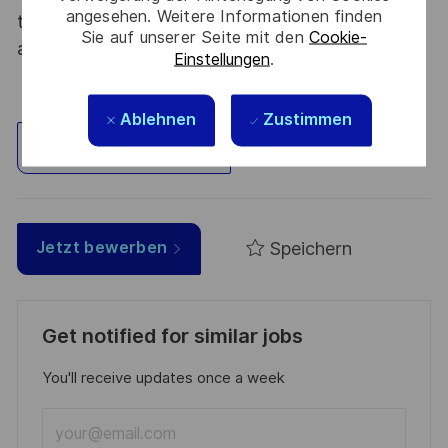
angesehen. Weitere Informationen finden
tous les talents. La diversité est notre meilleur
Sie auf unserer Seite mit den
Cookie-
atout. Postulez et rejoignez nous !
Einstellungen
.
Ablehnen
Zustimmen
Standort erkunden
Speichern
Jetzt bewerben
Get notified for similar jobs
You'll receive updates once a week
Enter
Email