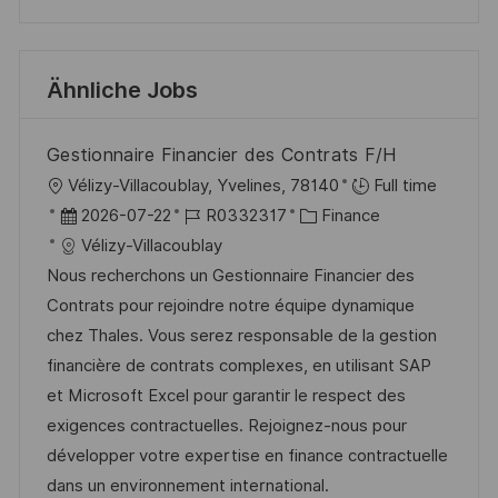
Ähnliche Jobs
Gestionnaire Financier des Contrats F/H
O
Vélizy-Villacoublay, Yvelines, 78140
Full time
r
D
J
K
2026-07-22
R0332317
Finance
t
a
o
a
Vélizy-Villacoublay
t
b
t
Nous recherchons un Gestionnaire Financier des
u
-
e
Contrats pour rejoindre notre équipe dynamique
m
I
g
chez Thales. Vous serez responsable de la gestion
d
D
o
financière de contrats complexes, en utilisant SAP
e
r
et Microsoft Excel pour garantir le respect des
r
i
exigences contractuelles. Rejoignez-nous pour
V
e
développer votre expertise en finance contractuelle
e
dans un environnement international.