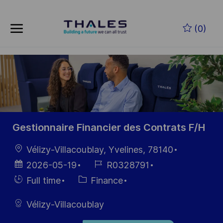
Skip to main content
Zum Hauptinhalt springen
(0)
-
-
Gestionnaire Financier des Contrats F/H
Ort
Vélizy-Villacoublay, Yvelines, 78140
Datum der
Job-
2026-05-19
R0328791
Veröffentlichung
ID
Einstellunngstyp
Kategorie
Full time
Finance
Vélizy-Villacoublay