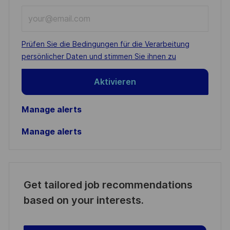
Enter
Email
address
Required
Prüfen Sie die Bedingungen für die Verarbeitung
(Required)
persönlicher Daten und stimmen Sie ihnen zu
Aktivieren
Manage alerts
Manage alerts
Get tailored job recommendations
based on your interests.