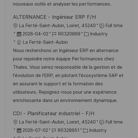
V
e
nouveaux outils et analyser les performances.
e
ALTERNANCE - Ingénieur ERP F/H
r
O
La Ferté-Saint-Aubin, Loiret, 45240
Full time
ö
r
D
J
K
2026-04-02
R0320899
Industry
f
t
a
o
a
La Ferté-Saint-Aubin
f
t
b
t
Nous recherchons un Ingénieur ERP en alternance
e
u
-
e
pour rejoindre notre équipe Performances chez
n
m
I
g
Thales. Vous serez responsable de la gestion et de
t
d
D
o
l'évolution de l'ERP, en pilotant l'écosystème SAP et
l
e
r
en assurant le support et la formation des
i
r
i
utilisateurs. Rejoignez-nous pour une expérience
c
V
e
enrichissante dans un environnement dynamique.
h
e
u
CDI - Planificateur industriel - F/H
r
n
O
La Ferté-Saint-Aubin, Loiret, 45240
Full time
ö
g
r
D
J
K
2026-07-02
R0328951
Industry
f