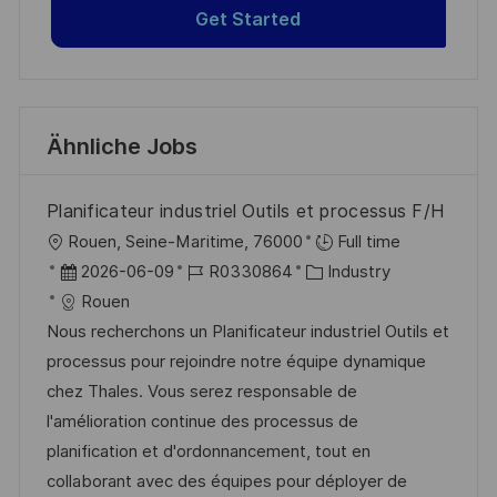
Get Started
Ähnliche Jobs
Planificateur industriel Outils et processus F/H
O
Rouen, Seine-Maritime, 76000
Full time
r
D
J
K
2026-06-09
R0330864
Industry
t
a
o
a
Rouen
t
b
t
Nous recherchons un Planificateur industriel Outils et
u
-
e
processus pour rejoindre notre équipe dynamique
m
I
g
chez Thales. Vous serez responsable de
d
D
o
l'amélioration continue des processus de
e
r
planification et d'ordonnancement, tout en
r
i
collaborant avec des équipes pour déployer de