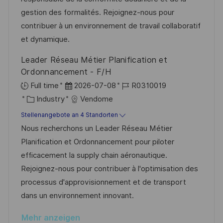
i
o
e
gestion des formalités. Rejoignez-nous pour
c
r
r
contribuer à un environnement de travail collaboratif
h
i
V
et dynamique.
u
e
e
Leader Réseau Métier Planification et
n
r
Ordonnancement - F/H
g
ö
D
J
Full time
2026-07-08
R0310019
f
K
a
o
Industry
Vendome
f
a
t
b
Stellenangebote an 4 Standorten
e
t
u
-
Nous recherchons un Leader Réseau Métier
n
e
m
I
Planification et Ordonnancement pour piloter
t
g
d
D
efficacement la supply chain aéronautique.
l
o
e
Rejoignez-nous pour contribuer à l'optimisation des
i
r
r
processus d'approvisionnement et de transport
c
i
V
dans un environnement innovant.
h
e
e
u
Mehr anzeigen
r