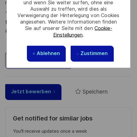
und wenn Sie weiter surfen, ohne eine
rejoindre !
Auswahl zu treffen, wird dies als
Thales, entreprise Handi-Engagée, reconnait
Verweigerung der Hinterlegung von Cookies
angesehen. Weitere Informationen finden
tous les talents. La diversité est notre meilleur
Sie auf unserer Seite mit den
Cookie-
atout. Postulez et rejoignez nous !
Einstellungen
.
Ablehnen
Zustimmen
Standort erkunden
Speichern
Jetzt bewerben
Get notified for similar jobs
You'll receive updates once a week