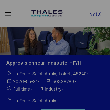
Skip to main content
Zum Hauptinhalt springen
(0)
-
-
Approvisionneur Industriel - F/H
Ort
La Ferté-Saint-Aubin, Loiret, 45240
Datum der
Job-
2026-05-21
R0328783
Veröffentlichung
ID
Einstellunngstyp
Kategorie
Full time
Industry
La Ferté-Saint-Aubin