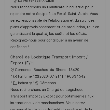
t
a
o
a
La Ferté-Saint-Aubin
f
t
b
t
Nous recherchons un Planificateur industriel pour
e
u
-
e
rejoindre notre équipe à La Ferté-Saint-Aubin. Vous
n
m
I
g
serez responsable de l'élaboration et du suivi des
t
d
D
o
plans d'approvisionnement et de production, tout en
l
e
r
garantissant la qualité, les coûts et les délais.
i
r
i
Rejoignez-nous pour contribuer à un avenir de
c
V
e
confiance !
h
e
u
Chargé de Logistique Transport Import /
r
n
Export (F/H)
ö
g
O
Gémenos, Bouches-du-Rhone, 13420
f
r
D
J
Full time
2026-07-21
R0334542
f
t
K
a
o
Industry
Gémenos
e
a
t
b
Nous recherchons un Chargé de Logistique
n
t
u
-
Transport Import / Export pour optimiser les flux
t
e
m
I
internationaux de marchandises. Vous serez
l
g
d
D
responsable de la conformité douanière et de la