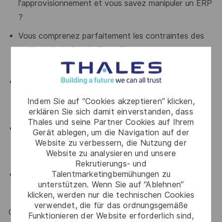
l'approvisionnement et vous savez manipuler un ERP
?
Vous comprenez parfaitement les contraintes des
maillons de la Supply Chain (fournisseur – transport
– production – vente) ?
Les notions de réglementations douanières et
contrôle des exportations n’ont plus de secret pour
Indem Sie auf “Cookies akzeptieren” klicken,
vous ?
erklären Sie sich damit einverstanden, dass
Thales und seine Partner Cookies auf Ihrem
On vous reconnaît pour votre excellent relationnel,
Gerät ablegen, um die Navigation auf der
votre adaptation et votre capacité à respect
les
Website zu verbessern, die Nutzung der
Website zu analysieren und unsere
consignes ?
Rekrutierungs- und
Talentmarketingbemühungen zu
Vous maîtrisez un anglais technique de base ?
unterstützen. Wenn Sie auf “Ablehnen”
klicken, werden nur die technischen Cookies
verwendet, die für das ordnungsgemäße
Ce poste est donc fait pour vous, alors venez nous
Funktionieren der Website erforderlich sind,