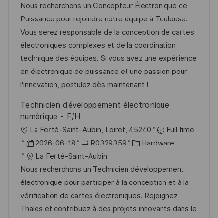
t
b
t
Nous recherchons un Concepteur Électronique de
e
u
-
e
Puissance pour rejoindre notre équipe à Toulouse.
n
m
I
g
Vous serez responsable de la conception de cartes
t
d
D
o
électroniques complexes et de la coordination
l
e
r
technique des équipes. Si vous avez une expérience
i
r
i
en électronique de puissance et une passion pour
c
V
e
l'innovation, postulez dès maintenant !
h
e
u
Technicien développement électronique
r
n
numérique - F/H
ö
g
O
La Ferté-Saint-Aubin, Loiret, 45240
Full time
f
r
D
J
K
2026-06-18
R0329359
Hardware
f
t
a
o
a
La Ferté-Saint-Aubin
e
t
b
t
Nous recherchons un Technicien développement
n
u
-
e
électronique pour participer à la conception et à la
t
m
I
g
vérification de cartes électroniques. Rejoignez
l
d
D
o
Thales et contribuez à des projets innovants dans le
i