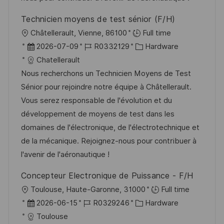
V
e
Technicien moyens de test sénior (F/H)
e
O
Châtellerault, Vienne, 86100
Full time
r
r
D
J
K
2026-07-09
R0332129
Hardware
ö
t
a
o
a
Chatellerault
f
t
b
t
Nous recherchons un Technicien Moyens de Test
f
u
-
e
Sénior pour rejoindre notre équipe à Châtellerault.
e
m
I
g
Vous serez responsable de l'évolution et du
n
d
D
o
développement de moyens de test dans les
t
e
r
domaines de l'électronique, de l'électrotechnique et
l
r
i
de la mécanique. Rejoignez-nous pour contribuer à
i
V
e
l'avenir de l'aéronautique !
c
e
h
Concepteur Electronique de Puissance - F/H
r
u
O
Toulouse, Haute-Garonne, 31000
Full time
ö
n
r
D
J
K
2026-06-15
R0329246
Hardware
f
g
t
a
o
a
Toulouse
f