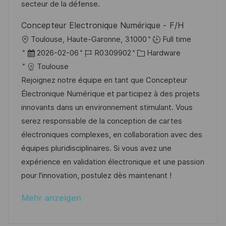
e
r
secteur de la défense.
c
r
i
h
Concepteur Electronique Numérique - F/H
V
e
u
O
Toulouse, Haute-Garonne, 31000
Full time
e
n
r
D
J
K
2026-02-06
R0309902
Hardware
r
g
t
a
o
a
Toulouse
ö
t
b
t
Rejoignez notre équipe en tant que Concepteur
f
u
-
e
Électronique Numérique et participez à des projets
f
m
I
g
innovants dans un environnement stimulant. Vous
e
d
D
o
serez responsable de la conception de cartes
n
e
r
électroniques complexes, en collaboration avec des
t
r
i
équipes pluridisciplinaires. Si vous avez une
l
V
e
expérience en validation électronique et une passion
i
e
pour l'innovation, postulez dès maintenant !
c
r
h
Mehr anzeigen
ö
u
f
n