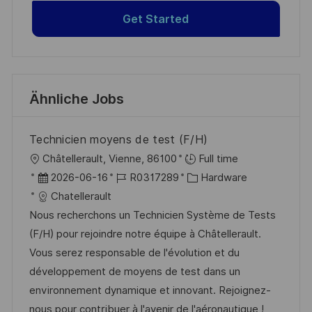
Get Started
Ähnliche Jobs
Technicien moyens de test (F/H)
O
Châtellerault, Vienne, 86100
Full time
r
D
J
K
2026-06-16
R0317289
Hardware
t
a
o
a
Chatellerault
t
b
t
Nous recherchons un Technicien Système de Tests
u
-
e
(F/H) pour rejoindre notre équipe à Châtellerault.
m
I
g
Vous serez responsable de l'évolution et du
d
D
o
développement de moyens de test dans un
e
r
environnement dynamique et innovant. Rejoignez-
r
i
nous pour contribuer à l'avenir de l'aéronautique !