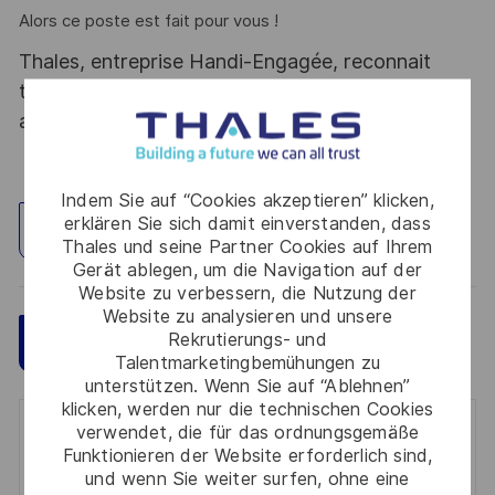
Alors ce poste est fait pour vous !
Thales, entreprise Handi-Engagée, reconnait
tous les talents. La diversité est notre meilleur
atout. Postulez et rejoignez nous !
Indem Sie auf “Cookies akzeptieren” klicken,
erklären Sie sich damit einverstanden, dass
Standort erkunden
Thales und seine Partner Cookies auf Ihrem
Gerät ablegen, um die Navigation auf der
Website zu verbessern, die Nutzung der
Website zu analysieren und unsere
Rekrutierungs- und
Speichern
Jetzt bewerben
Talentmarketingbemühungen zu
unterstützen. Wenn Sie auf “Ablehnen”
klicken, werden nur die technischen Cookies
verwendet, die für das ordnungsgemäße
Get notified for similar jobs
Funktionieren der Website erforderlich sind,
und wenn Sie weiter surfen, ohne eine
You'll receive updates once a week