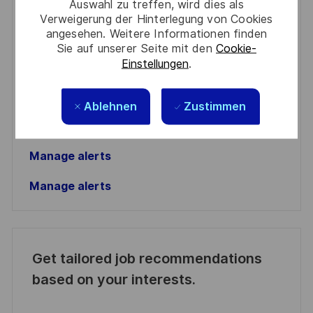
Auswahl zu treffen, wird dies als
Verweigerung der Hinterlegung von Cookies
Enter
angesehen. Weitere Informationen finden
Email
Sie auf unserer Seite mit den
Cookie-
address
Einstellungen
.
Required
Prüfen Sie die Bedingungen für die Verarbeitung
(Required)
persönlicher Daten und stimmen Sie ihnen zu
Ablehnen
Zustimmen
Aktivieren
Manage alerts
Manage alerts
Get tailored job recommendations
based on your interests.