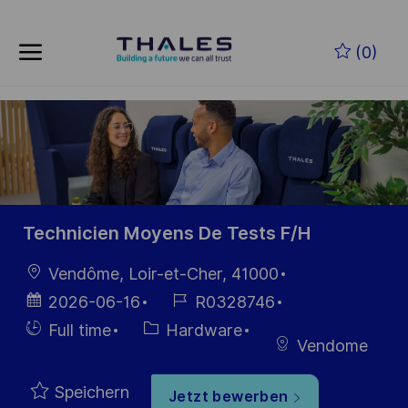
Skip to main content
Zum Hauptinhalt springen
(0)
-
-
Technicien Moyens De Tests F/H
Ort
Vendôme, Loir-et-Cher, 41000
Datum der
Job-
2026-06-16
R0328746
Veröffentlichung
ID
Einstellunngstyp
Kategorie
Full time
Hardware
Vendome
Speichern
Jetzt bewerben