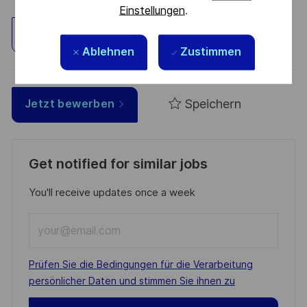
Einstellungen
.
Standort erkunden
Ablehnen
Zustimmen
Speichern
Jetzt bewerben
Get notified for similar jobs
You'll receive updates once a week
Enter
Email
address
Required
Prüfen Sie die Bedingungen für die Verarbeitung
(Required)
persönlicher Daten und stimmen Sie ihnen zu