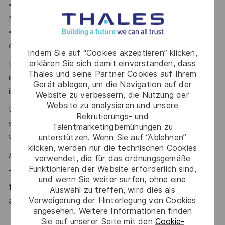
• Les démarches d’amélioration continue, le Lean
Management et la gestion de projets transverses
• L’analyse de données et le pilotage de la performance
opérationnelle
Indem Sie auf “Cookies akzeptieren” klicken,
erklären Sie sich damit einverstanden, dass
Un niveau d’anglais courant à l’oral comme à l’écrit est
Thales und seine Partner Cookies auf Ihrem
indispensable pour échanger avec les équipes
Gerät ablegen, um die Navigation auf der
internationales et les interlocuteurs du Groupe.
Website zu verbessern, die Nutzung der
Website zu analysieren und unsere
Le leadership, l'esprit collaboratif, la capacité d’analyse, le
Rekrutierungs- und
sens des priorités et la résilience sont des atouts que l’on
Talentmarketingbemühungen zu
unterstützen. Wenn Sie auf “Ablehnen”
vous reconnaît ?
klicken, werden nur die technischen Cookies
Alors ce poste est fait pour vous !
verwendet, die für das ordnungsgemäße
Funktionieren der Website erforderlich sind,
Thales, entreprise Handi-Engagée, reconnait
und wenn Sie weiter surfen, ohne eine
tous les talents. La diversité est notre meilleur
Auswahl zu treffen, wird dies als
Verweigerung der Hinterlegung von Cookies
atout. Postulez et rejoignez nous !
angesehen. Weitere Informationen finden
Sie auf unserer Seite mit den
Cookie-