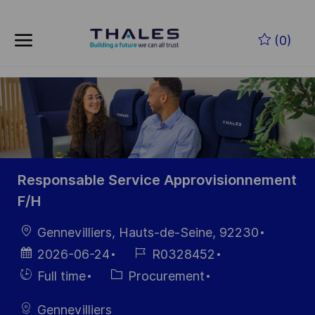
Skip to main content
Zum Hauptinhalt springen
(0)
-
-
Responsable Service Approvisionnement
F/H
Ort
Gennevilliers, Hauts-de-Seine, 92230
Datum der
Job-
2026-06-24
R0328452
Veröffentlichung
ID
Einstellunngstyp
Kategorie
Full time
Procurement
Gennevilliers