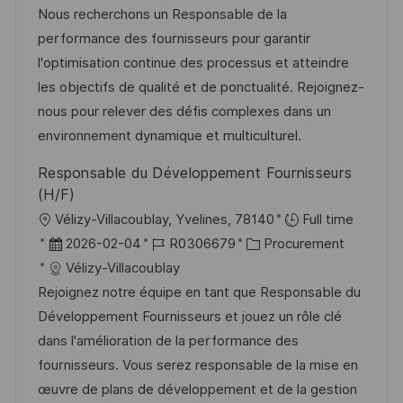
t
b
t
Nous recherchons un Responsable de la
e
u
-
e
performance des fournisseurs pour garantir
n
m
I
g
l'optimisation continue des processus et atteindre
t
d
D
o
les objectifs de qualité et de ponctualité. Rejoignez-
l
e
r
nous pour relever des défis complexes dans un
i
r
i
environnement dynamique et multiculturel.
c
V
e
h
Responsable du Développement Fournisseurs
e
u
(H/F)
r
n
O
Vélizy-Villacoublay, Yvelines, 78140
Full time
ö
g
r
D
J
K
2026-02-04
R0306679
Procurement
f
t
a
o
a
Vélizy-Villacoublay
f
t
b
t
Rejoignez notre équipe en tant que Responsable du
e
u
-
e
Développement Fournisseurs et jouez un rôle clé
n
m
I
g
dans l'amélioration de la performance des
t
d
D
o
fournisseurs. Vous serez responsable de la mise en
l
e
r
œuvre de plans de développement et de la gestion
i