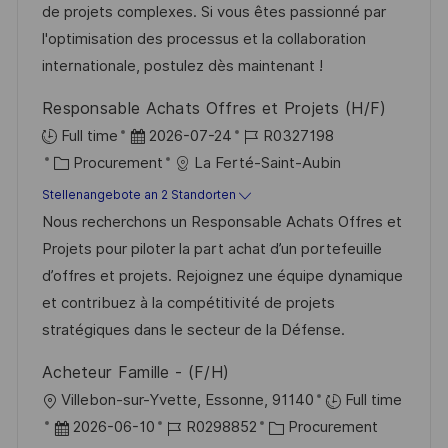
r
i
de projets complexes. Si vous êtes passionné par
c
V
e
l'optimisation des processus et la collaboration
h
e
internationale, postulez dès maintenant !
u
r
n
Responsable Achats Offres et Projets (H/F)
ö
g
D
J
Full time
2026-07-24
R0327198
f
K
a
o
Procurement
La Ferté-Saint-Aubin
f
a
t
b
Stellenangebote an 2 Standorten
e
t
u
-
Nous recherchons un Responsable Achats Offres et
n
e
m
I
Projets pour piloter la part achat d’un portefeuille
t
g
d
D
d’offres et projets. Rejoignez une équipe dynamique
l
o
e
et contribuez à la compétitivité de projets
i
r
r
stratégiques dans le secteur de la Défense.
c
i
V
h
Acheteur Famille - (F/H)
e
e
u
O
Villebon-sur-Yvette, Essonne, 91140
Full time
r
n
r
D
J
K
2026-06-10
R0298852
Procurement
ö
g