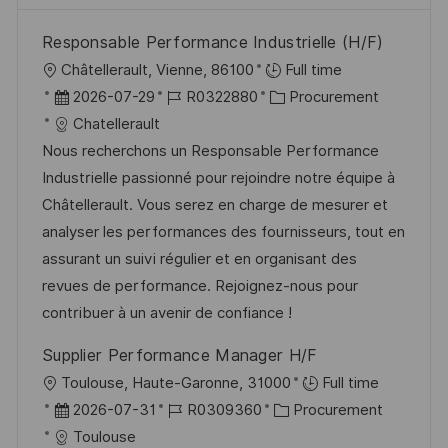
Responsable Performance Industrielle (H/F)
O
Châtellerault, Vienne, 86100
Full time
r
D
J
K
2026-07-29
R0322880
Procurement
t
a
o
a
Chatellerault
t
b
t
Nous recherchons un Responsable Performance
u
-
e
Industrielle passionné pour rejoindre notre équipe à
m
I
g
Châtellerault. Vous serez en charge de mesurer et
d
D
o
analyser les performances des fournisseurs, tout en
e
r
assurant un suivi régulier et en organisant des
r
i
revues de performance. Rejoignez-nous pour
V
e
contribuer à un avenir de confiance !
e
Supplier Performance Manager H/F
r
O
Toulouse, Haute-Garonne, 31000
Full time
ö
r
D
J
K
2026-07-31
R0309360
Procurement
f
t
a
o
a
Toulouse
f