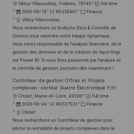
O
Vélizy-Villacoublay, Yvelines, 78140
Full time
f
r
D
J
K
2026-06-19
R0328461
Finance
f
t
a
o
a
Vélizy-Villacoublay
e
t
b
t
Nous recherchons un Analyste Data & Contrôle de
n
u
-
e
Gestion pour rejoindre notre équipe dynamique.
t
m
I
g
Vous serez responsable de l'analyse financière, de la
l
d
D
o
gestion des données et de la création de reportings
i
e
r
sur Power BI. Si vous êtes passionné par l'analyse et
c
r
i
le contrôle de gestion, postulez dès maintenant !
h
V
e
Contrôleur de gestion Offres et Projets
u
e
complexes- secteur Guerre Electronique F/H
n
r
O
Cholet, Maine-et-Loire, 49300
Full time
g
ö
r
D
J
K
2026-06-24
R0327531
Finance
f
t
a
o
a
Cholet
f
t
b
t
Nous recherchons un Contrôleur de gestion pour
e
u
-
e
piloter la rentabilité de projets complexes dans le
n