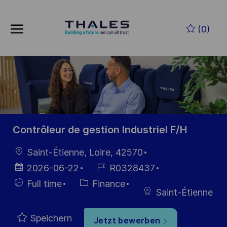
Skip to main content
Zum Hauptinhalt springen
(0)
-
-
Contrôleur de gestion Industriel F/H
Ort
Saint-Étienne, Loire, 42570
Datum der
Job-
2026-06-22
R0328437
Veröffentlichung
ID
Einstellunngstyp
Kategorie
Full time
Finance
Saint-Étienne
Speichern
Jetzt bewerben