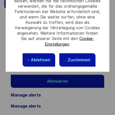
klicken, werden nur die technischen Cookies
Speichern
Jetzt bewerben
verwendet, die für das ordnungsgemäße
Funktionieren der Website erforderlich sind,
und wenn Sie weiter surfen, ohne eine
Auswahl zu treffen, wird dies als
Get notified for similar jobs
Verweigerung der Hinterlegung von Cookies
angesehen. Weitere Informationen finden
You'll receive updates once a week
Sie auf unserer Seite mit den
Cookie-
Einstellungen
.
Enter
Email
Ablehnen
Zustimmen
address
Required
Prüfen Sie die Bedingungen für die Verarbeitung
(Required)
persönlicher Daten und stimmen Sie ihnen zu
Aktivieren
Manage alerts
Manage alerts