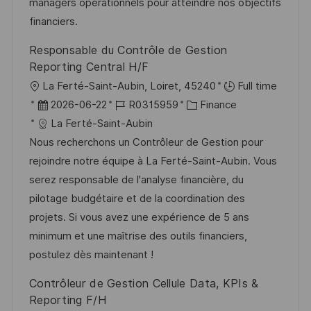
r
i
managers opérationnels pour atteindre nos objectifs
h
V
e
financiers.
u
e
Responsable du Contrôle de Gestion
n
r
Reporting Central H/F
g
ö
O
La Ferté-Saint-Aubin, Loiret, 45240
Full time
f
r
D
J
K
2026-06-22
R0315959
Finance
f
t
a
o
a
La Ferté-Saint-Aubin
e
t
b
t
Nous recherchons un Contrôleur de Gestion pour
n
u
-
e
rejoindre notre équipe à La Ferté-Saint-Aubin. Vous
t
m
I
g
serez responsable de l'analyse financière, du
l
d
D
o
pilotage budgétaire et de la coordination des
i
e
r
projets. Si vous avez une expérience de 5 ans
c
r
i
minimum et une maîtrise des outils financiers,
h
V
e
postulez dès maintenant !
u
e
Contrôleur de Gestion Cellule Data, KPIs &
n
r
Reporting F/H
g
ö