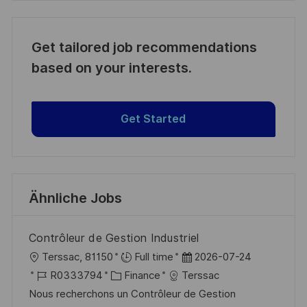
Get tailored job recommendations
based on your interests.
Get Started
Ähnliche Jobs
Contrôleur de Gestion Industriel
O
D
Terssac, 81150
Full time
2026-07-24
r
J
K
a
R0333794
Finance
Terssac
t
o
a
t
Nous recherchons un Contrôleur de Gestion