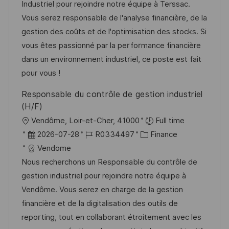
b
t
u
Industriel pour rejoindre notre équipe à Terssac.
-
e
m
Vous serez responsable de l'analyse financière, de la
I
g
d
gestion des coûts et de l'optimisation des stocks. Si
D
o
e
vous êtes passionné par la performance financière
r
r
dans un environnement industriel, ce poste est fait
i
V
pour vous !
e
e
Responsable du contrôle de gestion industriel
r
(H/F)
ö
O
Vendôme, Loir-et-Cher, 41000
Full time
f
r
D
J
K
2026-07-28
R0334497
Finance
f
t
a
o
a
Vendome
e
t
b
t
Nous recherchons un Responsable du contrôle de
n
u
-
e
gestion industriel pour rejoindre notre équipe à
t
m
I
g
Vendôme. Vous serez en charge de la gestion
l
d
D
o
financière et de la digitalisation des outils de
i
e
r
reporting, tout en collaborant étroitement avec les
c