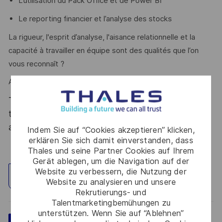
L’utilisation du Pack Office et de Power BI
Le reporting financier et l’analyse des stocks
La rigueur, l'esprit d’analyse, l'aisance relationnelle et la
capacité à travailler en équipe sont des qualités que l’on
vous reconnaît ?
Alors ce poste est fait pour vous !
Thales, entreprise Handi-Engagée, reconnait
tous les talents. La diversité est notre meilleur
atout. Postulez et rejoignez nous !
Indem Sie auf “Cookies akzeptieren” klicken,
erklären Sie sich damit einverstanden, dass
Thales und seine Partner Cookies auf Ihrem
Gerät ablegen, um die Navigation auf der
Website zu verbessern, die Nutzung der
Standort erkunden
Website zu analysieren und unsere
Rekrutierungs- und
Talentmarketingbemühungen zu
unterstützen. Wenn Sie auf “Ablehnen”