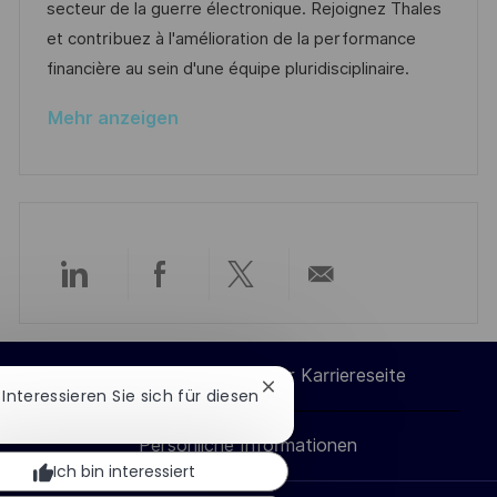
m
I
g
secteur de la guerre électronique. Rejoignez Thales
t
d
D
o
et contribuez à l'amélioration de la performance
l
e
r
financière au sein d'une équipe pluridisciplinaire.
i
r
i
c
Mehr anzeigen
V
e
h
e
u
r
n
ö
g
f
f
Über
Über
Über
Per
e
n
LinkedIn
Facebook
Twitter
E-
t
Cookie-Einstellungen der Karriereseite
Chatbot-
! Interessieren Sie sich für diesen
l
teilen
teilen
teilen
Mail
Benachrichtigung
i
schließen
Persönliche Informationen
teilen
c
Ich bin interessiert
h