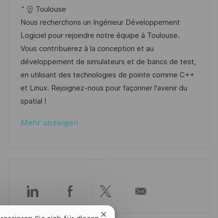
e
t
a
o
a
Toulouse
n
t
b
t
Nous recherchons un Ingénieur Développement
t
u
-
e
Logiciel pour rejoindre notre équipe à Toulouse.
l
m
I
g
Vous contribuerez à la conception et au
i
d
D
o
développement de simulateurs et de bancs de test,
c
e
r
en utilisant des technologies de pointe comme C++
h
r
i
et Linux. Rejoignez-nous pour façonner l'avenir du
u
V
e
spatial !
n
e
g
Mehr anzeigen
r
ö
f
f
e
n
Über
Über
Über
Per
t