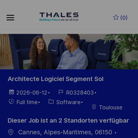
Skip to main content
Zum Hauptinhalt springen
(0)
-
-
Architecte Logiciel Segment Sol
Datum der
Job-
2026-06-12
R0328403
Veröffentlichung
ID
Einstellunngstyp
Kategorie
Full time
Software
Toulouse
Dieser Job ist an 2 Standorten verfügbar
Cannes, Alpes-Maritimes, 06150