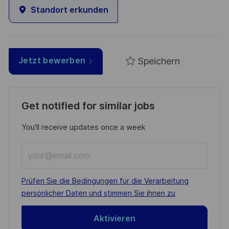
Standort erkunden
Speichern
Jetzt bewerben
Get notified for similar jobs
You'll receive updates once a week
Enter
Email
address
Required
Prüfen Sie die Bedingungen für die Verarbeitung
(Required)
persönlicher Daten und stimmen Sie ihnen zu
Aktivieren