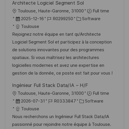
Architecte Logiciel Segment Sol
O
Toulouse, Haute-Garonne, 31000
Full time
r
D
J
K
2025-12-16
R0299250
Software
t
a
o
a
Toulouse
t
b
t
Rejoignez notre équipe en tant qu'Architecte
u
-
e
Logiciel Segment Sol et participez à la conception
m
I
g
de solutions innovantes pour des programmes
d
D
o
spatiaux. Si vous maîtrisez les architectures
e
r
logicielles modernes et avez une expertise en
r
i
gestion de la donnée, ce poste est fait pour vous !
V
e
Ingénieur Full Stack Data/IA – H/F
e
O
Toulouse, Haute-Garonne, 31000
Full time
r
r
D
J
K
2026-07-31
R0333847
Software
ö
t
a
o
a
Toulouse
f
t
b
t
Nous recherchons un Ingénieur Full Stack Data/IA
f
u
-
e
passionné pour rejoindre notre équipe à Toulouse.
e