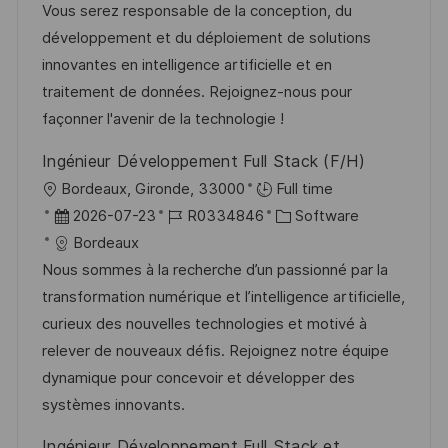
m
I
g
Vous serez responsable de la conception, du
n
d
D
o
développement et du déploiement de solutions
t
e
r
innovantes en intelligence artificielle et en
l
r
i
traitement de données. Rejoignez-nous pour
i
V
e
façonner l'avenir de la technologie !
c
e
h
Ingénieur Développement Full Stack (F/H)
r
u
O
Bordeaux, Gironde, 33000
Full time
ö
n
r
D
J
K
2026-07-23
R0334846
Software
f
g
t
a
o
a
Bordeaux
f
t
b
t
Nous sommes à la recherche d’un passionné par la
e
u
-
e
transformation numérique et l’intelligence artificielle,
n
m
I
g
curieux des nouvelles technologies et motivé à
t
d
D
o
relever de nouveaux défis. Rejoignez notre équipe
l
e
r
dynamique pour concevoir et développer des
i
r
i
systèmes innovants.
c
V
e
h
Ingénieur Développement Full Stack et