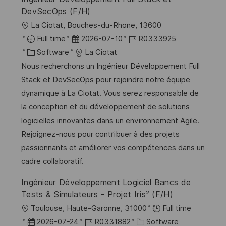
e
u
DevSecOps (F/H)
r
n
O
La Ciotat, Bouches-du-Rhone, 13600
ö
g
r
D
J
Full time
2026-07-10
R0333925
f
t
K
a
o
Software
La Ciotat
f
a
t
b
Nous recherchons un Ingénieur Développement Full
e
t
u
-
Stack et DevSecOps pour rejoindre notre équipe
n
e
m
I
dynamique à La Ciotat. Vous serez responsable de
t
g
d
D
la conception et du développement de solutions
l
o
e
logicielles innovantes dans un environnement Agile.
i
r
r
Rejoignez-nous pour contribuer à des projets
c
i
V
passionnants et améliorer vos compétences dans un
h
e
e
cadre collaboratif.
u
r
Ingénieur Développement Logiciel Bancs de
n
ö
Tests & Simulateurs - Projet Iris² (F/H)
g
f
O
Toulouse, Haute-Garonne, 31000
Full time
f
r
D
J
K
2026-07-24
R0331882
Software