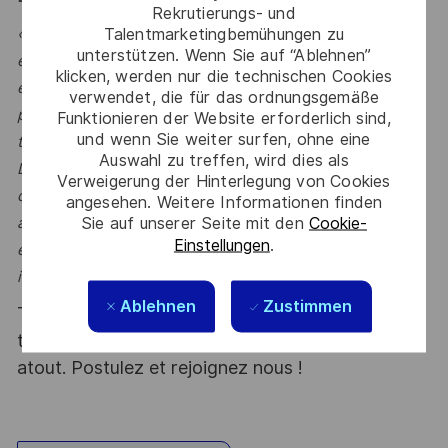
Rekrutierungs- und
Talentmarketingbemühungen zu
« Rejoignez la Solution Authority de Thales Alenia Space
unterstützen. Wenn Sie auf “Ablehnen”
et évoluez au sein d’une équipe d’architectes logiciels
klicken, werden nur die technischen Cookies
expérimentés, garants des choix techniques sur des
verwendet, die für das ordnungsgemäße
programmes spatiaux majeurs, à forts enjeux
Funktionieren der Website erforderlich sind,
und wenn Sie weiter surfen, ohne eine
technologiques et opérationnels.
Auswahl zu treffen, wird dies als
Dans un environnement collaboratif et de haut niveau
Verweigerung der Hinterlegung von Cookies
d’expertise, vous concevez, défendez et portez des
angesehen. Weitere Informationen finden
Sie auf unserer Seite mit den
Cookie-
architectures logicielles robustes et durables, en lien
Einstellungen
.
étroit avec les équipes projets, produits et clients
institutionnels ou export »
Ablehnen
Zustimmen
Thales, entreprise Handi-Engagée, reconnait
tous les talents. La diversité est notre meilleur
atout. Postulez et rejoignez nous !