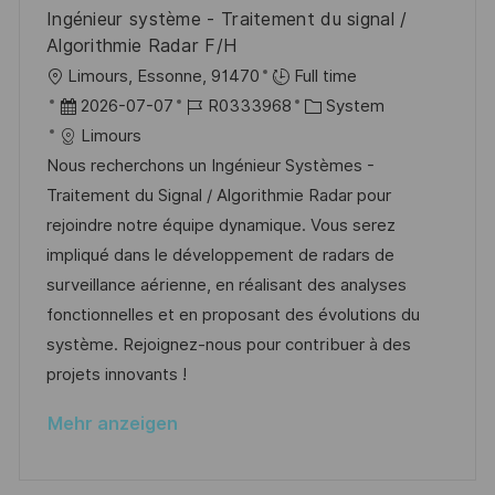
e
Ingénieur système - Traitement du signal /
g
r
Algorithmie Radar F/H
ö
O
Limours, Essonne, 91470
Full time
f
r
D
J
K
2026-07-07
R0333968
System
f
t
a
o
a
Limours
e
t
b
t
Nous recherchons un Ingénieur Systèmes -
n
u
-
e
Traitement du Signal / Algorithmie Radar pour
t
m
I
g
rejoindre notre équipe dynamique. Vous serez
l
d
D
o
impliqué dans le développement de radars de
i
e
r
surveillance aérienne, en réalisant des analyses
c
r
i
fonctionnelles et en proposant des évolutions du
h
V
e
système. Rejoignez-nous pour contribuer à des
u
e
projets innovants !
n
r
g
Mehr anzeigen
ö
f
f