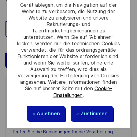
Gerät ablegen, um die Navigation auf der
Website zu verbessern, die Nutzung der
Website zu analysieren und unsere
Rekrutierungs- und
Standort erkunden
Talentmarketingbemühungen zu
unterstützen. Wenn Sie auf “Ablehnen”
klicken, werden nur die technischen Cookies
verwendet, die für das ordnungsgemäße
Funktionieren der Website erforderlich sind,
Speichern
Jetzt bewerben
und wenn Sie weiter surfen, ohne eine
Auswahl zu treffen, wird dies als
Verweigerung der Hinterlegung von Cookies
angesehen. Weitere Informationen finden
Get notified for similar jobs
Sie auf unserer Seite mit den
Cookie-
Einstellungen
.
You'll receive updates once a week
Enter
Ablehnen
Zustimmen
Email
address
Required
Prüfen Sie die Bedingungen für die Verarbeitung