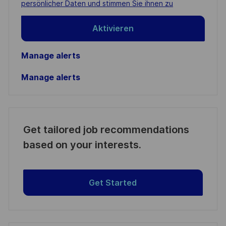
(Required)
persönlicher Daten und stimmen Sie ihnen zu
Aktivieren
Manage alerts
Manage alerts
Get tailored job recommendations
based on your interests.
Get Started