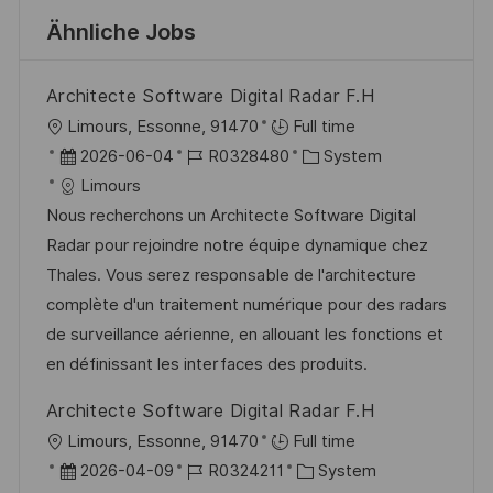
Ähnliche Jobs
Architecte Software Digital Radar F.H
O
Limours, Essonne, 91470
Full time
r
D
J
K
2026-06-04
R0328480
System
t
a
o
a
Limours
t
b
t
Nous recherchons un Architecte Software Digital
u
-
e
Radar pour rejoindre notre équipe dynamique chez
m
I
g
Thales. Vous serez responsable de l'architecture
d
D
o
complète d'un traitement numérique pour des radars
e
r
de surveillance aérienne, en allouant les fonctions et
r
i
en définissant les interfaces des produits.
V
e
Architecte Software Digital Radar F.H
e
O
Limours, Essonne, 91470
Full time
r
r
D
J
K
2026-04-09
R0324211
System
ö