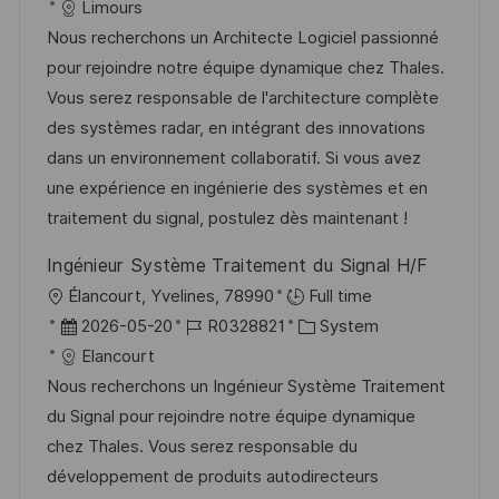
t
a
o
a
Limours
f
t
b
t
Nous recherchons un Architecte Logiciel passionné
f
u
-
e
pour rejoindre notre équipe dynamique chez Thales.
e
m
I
g
Vous serez responsable de l'architecture complète
n
d
D
o
des systèmes radar, en intégrant des innovations
t
e
r
dans un environnement collaboratif. Si vous avez
l
r
i
une expérience en ingénierie des systèmes et en
i
V
e
traitement du signal, postulez dès maintenant !
c
e
h
Ingénieur Système Traitement du Signal H/F
r
u
O
Élancourt, Yvelines, 78990
Full time
ö
n
r
D
J
K
2026-05-20
R0328821
System
f
g
t
a
o
a
Elancourt
f
t
b
t
Nous recherchons un Ingénieur Système Traitement
e
u
-
e
du Signal pour rejoindre notre équipe dynamique
n
m
I
g
chez Thales. Vous serez responsable du
t
d
D
o
développement de produits autodirecteurs
l