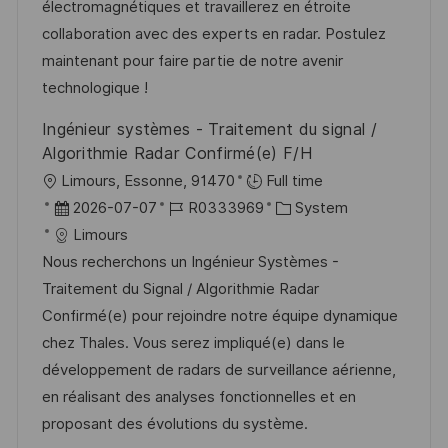
e
r
électromagnétiques et travaillerez en étroite
i
r
i
collaboration avec des experts en radar. Postulez
c
V
e
maintenant pour faire partie de notre avenir
h
e
technologique !
u
r
n
Ingénieur systèmes - Traitement du signal /
ö
g
Algorithmie Radar Confirmé(e) F/H
f
O
Limours, Essonne, 91470
Full time
f
r
D
J
K
2026-07-07
R0333969
System
e
t
a
o
a
Limours
n
t
b
t
Nous recherchons un Ingénieur Systèmes -
t
u
-
e
Traitement du Signal / Algorithmie Radar
l
m
I
g
Confirmé(e) pour rejoindre notre équipe dynamique
i
d
D
o
chez Thales. Vous serez impliqué(e) dans le
c
e
r
développement de radars de surveillance aérienne,
h
r
i
en réalisant des analyses fonctionnelles et en
u
V
e
proposant des évolutions du système.
n