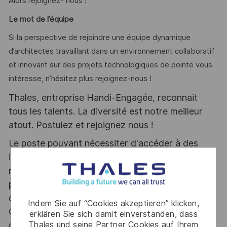
Alors rejoignez- nous !
Le mot de l’équipe
Si la perspective de rejoindre une équipe dynamique
d’architectes travaillant dans un environnement collaboratif
et innovant sur des projets technologiques de pointe vous
intéresse, n’hésitez plus rejoignez-nous !
Thales, entreprise Handi-Engagée, reconnait
tous les talents. La diversité est notre meilleur
atout. Postulez et rejoignez nous !
Le poste pouvant nécessiter d'accéder à des
informations relevant du secret de la défense
nationale, la personne retenue fera l'objet d'une
procédure d’habilitation, conformément aux
dispositions des articles R.2311-1 et suivants du
Indem Sie auf “Cookies akzeptieren” klicken,
Code de la défense et de l’IGI 1300 SGDSN/PSE
erklären Sie sich damit einverstanden, dass
Thales und seine Partner Cookies auf Ihrem
du 09 août 2021.