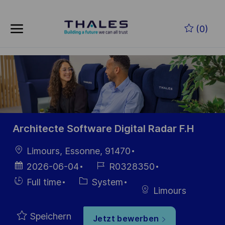
Skip to main content
Zum Hauptinhalt springen
(0)
-
-
Architecte Software Digital Radar F.H
Ort
Limours, Essonne, 91470
Datum der
Job-
2026-06-04
R0328350
Veröffentlichung
ID
Einstellunngstyp
Kategorie
Full time
System
Limours
Speichern
Jetzt bewerben