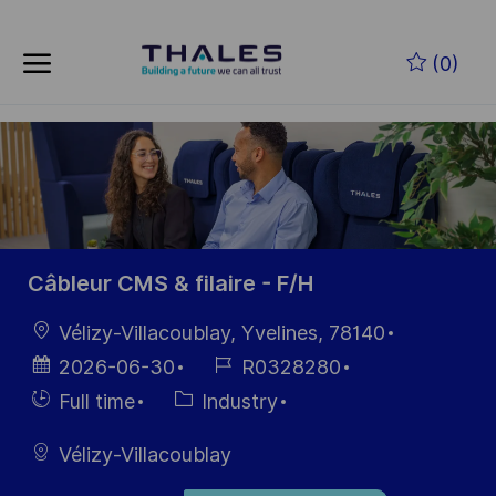
Skip to main content
Zum Hauptinhalt springen
(0)
-
-
Câbleur CMS & filaire - F/H
Ort
Vélizy-Villacoublay, Yvelines, 78140
Datum der
Job-
2026-06-30
R0328280
Veröffentlichung
ID
Einstellunngstyp
Kategorie
Full time
Industry
Vélizy-Villacoublay