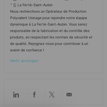
f
t
a
o
a
La Ferté-Saint-Aubin
e
t
b
t
Nous recherchons un Opérateur de Production
n
u
-
e
Polyvalent Usinage pour rejoindre notre équipe
t
m
I
g
dynamique à La Ferté-Saint-Aubin. Vous serez
l
d
D
o
responsable de la fabrication et du contrôle des
i
e
r
produits, en respectant les normes de sécurité et
c
r
i
de qualité. Rejoignez-nous pour contribuer à un
h
V
e
avenir de confiance !
u
e
n
Mehr anzeigen
r
g
ö
f
f
e
n
Über
Über
Über
Per
t