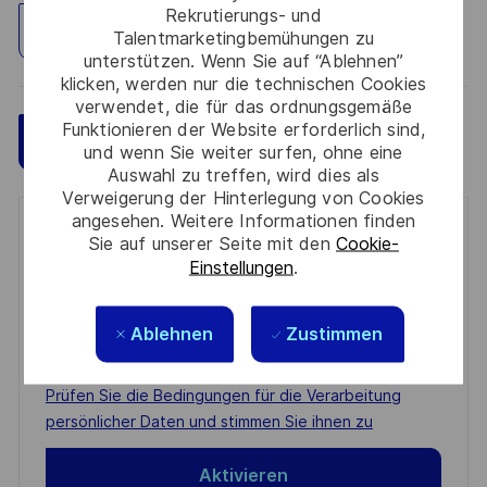
Rekrutierungs- und
Standort erkunden
Talentmarketingbemühungen zu
unterstützen. Wenn Sie auf “Ablehnen”
klicken, werden nur die technischen Cookies
verwendet, die für das ordnungsgemäße
Funktionieren der Website erforderlich sind,
Speichern
Jetzt bewerben
und wenn Sie weiter surfen, ohne eine
Auswahl zu treffen, wird dies als
Verweigerung der Hinterlegung von Cookies
angesehen. Weitere Informationen finden
Get notified for similar jobs
Sie auf unserer Seite mit den
Cookie-
Einstellungen
.
You'll receive updates once a week
Enter
Ablehnen
Zustimmen
Email
address
Required
Prüfen Sie die Bedingungen für die Verarbeitung
(Required)
persönlicher Daten und stimmen Sie ihnen zu
Aktivieren