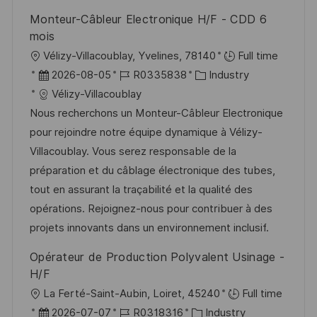
h
e
Monteur-Câbleur Electronique H/F - CDD 6
u
r
mois
n
ö
O
Vélizy-Villacoublay, Yvelines, 78140
Full time
g
f
r
D
J
K
2026-08-05
R0335838
Industry
f
t
a
o
a
Vélizy-Villacoublay
e
t
b
t
Nous recherchons un Monteur-Câbleur Electronique
n
u
-
e
pour rejoindre notre équipe dynamique à Vélizy-
t
m
I
g
Villacoublay. Vous serez responsable de la
l
d
D
o
préparation et du câblage électronique des tubes,
i
e
r
tout en assurant la traçabilité et la qualité des
c
r
i
opérations. Rejoignez-nous pour contribuer à des
h
V
e
projets innovants dans un environnement inclusif.
u
e
Opérateur de Production Polyvalent Usinage -
n
r
H/F
g
ö
O
La Ferté-Saint-Aubin, Loiret, 45240
Full time
f
r
D
J
K
2026-07-07
R0318316
Industry