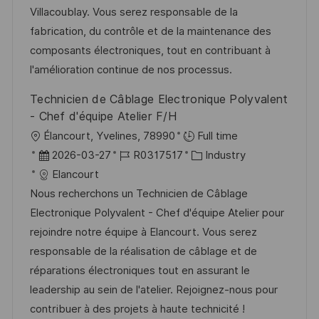
e
m
I
g
Villacoublay. Vous serez responsable de la
n
d
D
o
fabrication, du contrôle et de la maintenance des
t
e
r
composants électroniques, tout en contribuant à
l
r
i
l'amélioration continue de nos processus.
i
V
e
Technicien de Câblage Electronique Polyvalent
c
e
- Chef d'équipe Atelier F/H
h
r
O
Élancourt, Yvelines, 78990
Full time
u
ö
r
D
J
K
2026-03-27
R0317517
Industry
n
f
t
a
o
a
Elancourt
g
f
t
b
t
Nous recherchons un Technicien de Câblage
e
u
-
e
Electronique Polyvalent - Chef d'équipe Atelier pour
n
m
I
g
rejoindre notre équipe à Elancourt. Vous serez
t
d
D
o
responsable de la réalisation de câblage et de
l
e
r
réparations électroniques tout en assurant le
i
r
i
leadership au sein de l'atelier. Rejoignez-nous pour
c
V
e
contribuer à des projets à haute technicité !