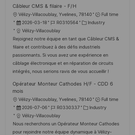
Câbleur CMS & filaire - F/H
O
Vélizy-Villacoublay, Yvelines, 78140
Full time
r
D
J
K
2026-03-18
R0310564
Industry
t
a
o
a
Vélizy-Villacoublay
t
b
t
Rejoignez notre équipe en tant que Câbleur CMS &
u
-
e
filaire et contribuez à des défis industriels
m
I
g
passionnants. Si vous avez une expérience en
d
D
o
câblage électronique et en réparation de circuits
e
r
intégrés, nous serions ravis de vous accueillir !
r
i
Opérateur Monteur Cathodes H/F - CDD 6
V
e
mois
e
O
Vélizy-Villacoublay, Yvelines, 78140
Full time
r
r
D
J
K
2026-07-06
R0330337
Industry
ö
t
a
o
a
Vélizy-Villacoublay
f
t
b
t
Nous recherchons un Opérateur Monteur Cathodes
f
u
-
e
pour rejoindre notre équipe dynamique à Vélizy-