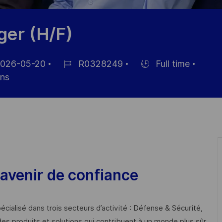
er (H/F)
026-05-20
R0328249
Full time
Job-
Einstellunngstyp
ns
ID
ntlichung
avenir de confiance
cialisé dans trois secteurs d’activité : Défense & Sécurité,
des produits et solutions qui contribuent à un monde plus sûr,