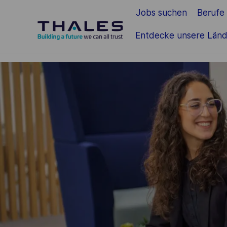
Jobs suchen
Berufe
Zum Hauptinhalt springen
Entdecke unsere Länd
-
-