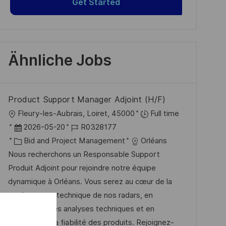
Get Started
Ähnliche Jobs
Product Support Manager Adjoint (H/F)
O
Fleury-les-Aubrais, Loiret, 45000
Full time
r
D
J
2026-05-20
R0328177
t
a
K
o
Bid and Project Management
Orléans
t
a
b
Nous recherchons un Responsable Support
u
t
-
Produit Adjoint pour rejoindre notre équipe
m
e
I
dynamique à Orléans. Vous serez au cœur de la
d
g
D
performance technique de nos radars, en
e
o
supervisant les analyses techniques et en
r
r
garantissant la fiabilité des produits. Rejoignez-