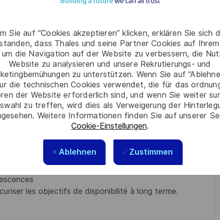
emandes d’amélioration) pour identifier les axes de
m Sie auf “Cookies akzeptieren” klicken, erklären Sie sich 
rstanden, dass Thales und seine Partner Cookies auf Ihrem
ivrables pour garantir le respect des engagements.
 um die Navigation auf der Website zu verbessern, die Nu
e et définir leur roadmap, en alignement avec la stratégie
Website zu analysieren und unsere Rekrutierungs- und
ketingbemühungen zu unterstützen. Wenn Sie auf “Ablehnen
ur die technischen Cookies verwendet, die für das ordnu
eren der Website erforderlich sind, und wenn Sie weiter su
swahl zu treffen, wird dies als Verweigerung der Hinterle
ors concept de soutien), en collaboration avec
gesehen. Weitere Informationen finden Sie auf unserer Se
Cookie-Einstellungen
.
xpérience (RETEX) dans les bases de référence pour une
e.
Ablehnen
Zustimmen
lescences
uriser les objectifs de disponibilité à long terme.