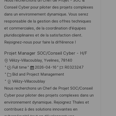
t
u
-
Nous recherchons un Chef de Projet - SOC &
t
e
m
I
Conseil Cyber pour piloter des projets complexes
l
g
d
D
dans un environnement dynamique. Vous serez
i
o
e
responsable de la gestion des offres techniques
c
r
r
et commerciales, de la coordination d'équipes
h
i
V
pluridisciplinaires et de la satisfaction client.
u
e
e
Rejoignez-nous pour faire la différence !
n
r
g
Projet Manager SOC/Conseil Cyber - H/F
ö
O
Vélizy-Villacoublay, Yvelines, 78140
f
r
D
J
Full time
2026-04-16
R0323247
f
t
K
a
o
Bid and Project Management
e
a
t
b
Vélizy-Villacoublay
n
t
u
-
Nous recherchons un Chef de Projet SOC/Conseil
t
e
m
I
Cyber pour piloter des projets complexes dans un
l
g
d
D
environnement dynamique. Rejoignez Thales et
i
o
e
contribuez à des solutions innovantes en
c