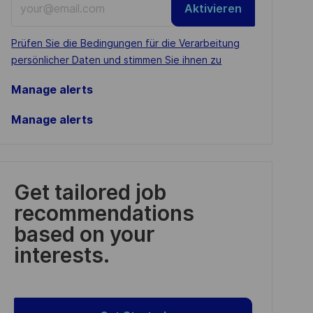
Aktivieren
Email
address
Required
Prüfen Sie die Bedingungen für die Verarbeitung
(Required)
persönlicher Daten und stimmen Sie ihnen zu
Manage alerts
Manage alerts
Get tailored job
recommendations
based on your
interests.