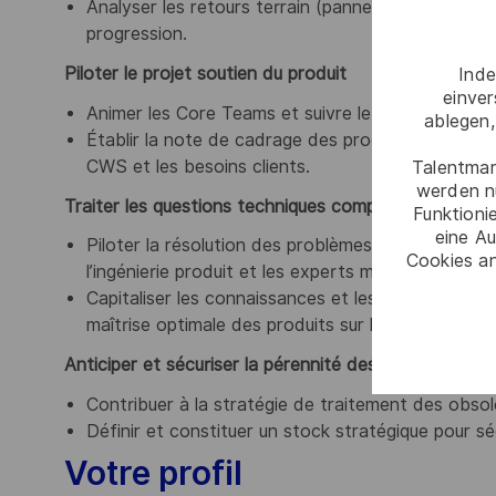
Analyser les retours terrain (pannes, anomalies, d
progression.
Piloter le projet soutien du produit
Inde
einve
Animer les Core Teams et suivre le planning des l
ablegen,
Établir la note de cadrage des produits en servic
CWS et les besoins clients.
Talentmar
werden n
Traiter les questions techniques complexes :
Funktioni
eine Au
Piloter la résolution des problèmes techniques (h
Cookies an
l’ingénierie produit et les experts métiers.
Capitaliser les connaissances et les retours d’e
maîtrise optimale des produits sur leur cycle de vi
Anticiper et sécuriser la pérennité des produits :
Contribuer à la stratégie de traitement des obso
Définir et constituer un stock stratégique pour séc
Votre profil