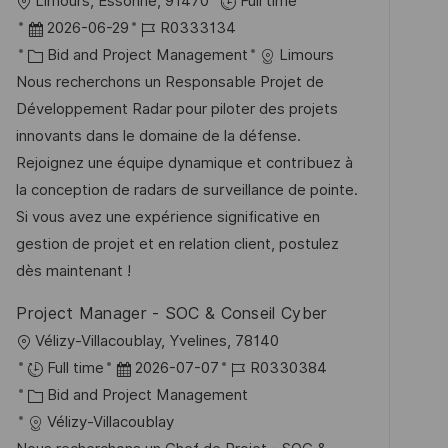
O
Limours, Essonne, 91470
Full time
f
r
D
J
2026-06-29
R0333134
f
t
a
K
o
Bid and Project Management
Limours
e
t
a
b
Nous recherchons un Responsable Projet de
n
u
t
-
Développement Radar pour piloter des projets
t
m
e
I
innovants dans le domaine de la défense.
l
d
g
D
Rejoignez une équipe dynamique et contribuez à
i
e
o
la conception de radars de surveillance de pointe.
c
r
r
Si vous avez une expérience significative en
h
V
i
gestion de projet et en relation client, postulez
u
e
e
dès maintenant !
n
r
g
Project Manager - SOC & Conseil Cyber
ö
O
Vélizy-Villacoublay, Yvelines, 78140
f
r
D
J
Full time
2026-07-07
R0330384
f
t
K
a
o
Bid and Project Management
e
a
t
b
Vélizy-Villacoublay
n