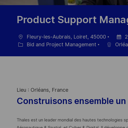
Product Support Manag
Fleury-les-Aubrais, Loiret, 45000
2
Ort
Datum
Bid and Project Management
Orléa
Kategorie
der
Veröffe
Lieu : Orléans, France
Construisons ensemble un 
Thales est un leader mondial des hautes technologies spé
Aéronautique & Spatial, et Cyber & Digital. Il développe 