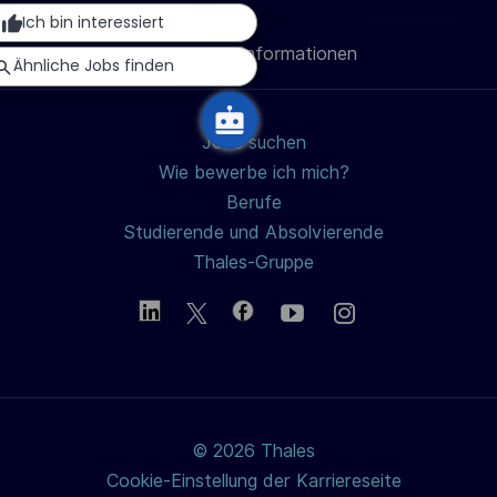
l
teilen
teilen
teilen
Mail
Ich bin interessiert
i
Persönliche Informationen
teilen
Ähnliche Jobs finden
c
h
u
Jobs suchen
n
Wie bewerbe ich mich?
g
Berufe
Studierende und Absolvierende
Thales-Gruppe
© 2026 Thales
Cookie-Einstellung der Karriereseite