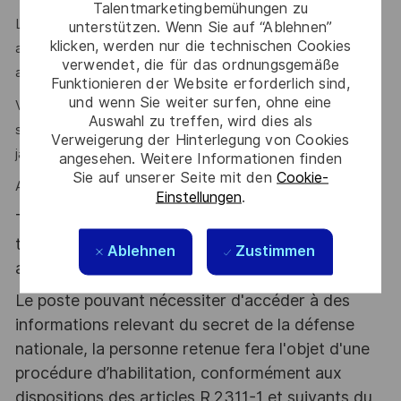
Talentmarketingbemühungen zu
L'environnement technique est exigeant, mais nous
unterstützen. Wenn Sie auf “Ablehnen”
klicken, werden nur die technischen Cookies
accordons une grande importance à l'accompagnement et
verwendet, die für das ordnungsgemäße
au développement de chacun.
Funktionieren der Website erforderlich sind,
und wenn Sie weiter surfen, ohne eine
Vous êtes passionné(e) par les défis techniques et
Auswahl zu treffen, wird dies als
souhaitez travailler dans un monde en mouvement sans
Verweigerung der Hinterlegung von Cookies
jamais vous ennuyer ?
angesehen. Weitere Informationen finden
Sie auf unserer Seite mit den
Cookie-
Alors, ce poste est pour vous!
Einstellungen
.
Thales, entreprise Handi-Engagée, reconnait
tous les talents. La diversité est notre meilleur
Ablehnen
Zustimmen
atout. Postulez et rejoignez nous !
Le poste pouvant nécessiter d'accéder à des
informations relevant du secret de la défense
nationale, la personne retenue fera l'objet d'une
procédure d’habilitation, conformément aux
dispositions des articles R.2311-1 et suivants du