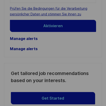
Email
address
Required
Prüfen Sie die Bedingungen für die Verarbeitung
(Required)
persönlicher Daten und stimmen Sie ihnen zu
Aktivieren
Manage alerts
Manage alerts
Get tailored job recommendations
based on your interests.
Get Started