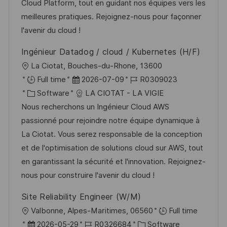
o
e
Cloud Platform, tout en guidant nos équipes vers les
l
r
r
meilleures pratiques. Rejoignez-nous pour façonner
i
i
V
l'avenir du cloud !
c
e
e
h
Ingénieur Datadog / cloud / Kubernetes (H/F)
r
u
O
La Ciotat, Bouches-du-Rhone, 13600
ö
n
r
D
J
Full time
2026-07-09
R0309023
f
g
t
K
a
o
Software
LA CIOTAT - LA VIGIE
f
a
t
b
Nous recherchons un Ingénieur Cloud AWS
e
t
u
-
passionné pour rejoindre notre équipe dynamique à
n
e
m
I
La Ciotat. Vous serez responsable de la conception
t
g
d
D
et de l'optimisation de solutions cloud sur AWS, tout
l
o
e
en garantissant la sécurité et l'innovation. Rejoignez-
i
r
r
nous pour construire l'avenir du cloud !
c
i
V
h
Site Reliability Engineer (W/M)
e
e
u
O
Valbonne, Alpes-Maritimes, 06560
Full time
r
n
r
D
J
K
2026-05-29
R0326684
Software