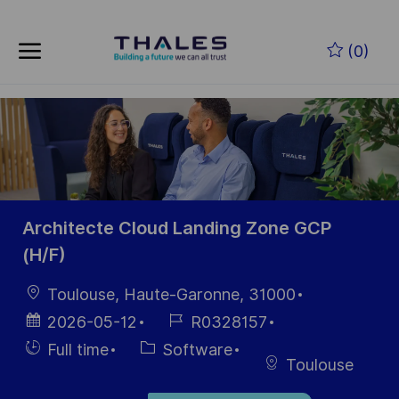
Skip to main content
Zum Hauptinhalt springen
(0)
-
-
Architecte Cloud Landing Zone GCP
(H/F)
Ort
Toulouse, Haute-Garonne, 31000
Datum der
Job-
2026-05-12
R0328157
Veröffentlichung
ID
Einstellunngstyp
Kategorie
Full time
Software
Toulouse