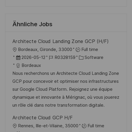
Ähnliche Jobs
Architecte Cloud Landing Zone GCP (H/F)
O
Bordeaux, Gironde, 33000
Full time
r
D
J
K
2026-05-12
R0328159
Software
t
a
o
a
Bordeaux
t
b
t
Nous recherchons un Architecte Cloud Landing Zone
u
-
e
GCP pour concevoir et optimiser nos infrastructures
m
I
g
sur Google Cloud Platform. Rejoignez une équipe
d
D
o
dynamique et innovante à Mérignac, où vous jouerez
e
r
un rôle clé dans notre transformation digitale.
r
i
Architecte Cloud GCP H/F
V
e
O
Rennes, Ille-et-Vilaine, 35000
Full time
e