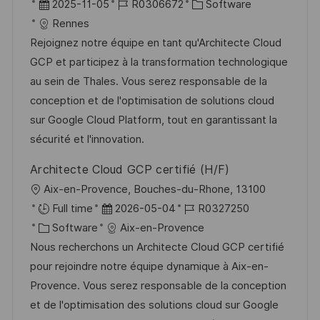
r
D
J
K
2025-11-05
R0306672
Software
r
t
a
o
a
Rennes
ö
t
b
t
Rejoignez notre équipe en tant qu'Architecte Cloud
f
u
-
e
GCP et participez à la transformation technologique
f
m
I
g
au sein de Thales. Vous serez responsable de la
e
d
D
o
conception et de l'optimisation de solutions cloud
n
e
r
sur Google Cloud Platform, tout en garantissant la
t
r
i
sécurité et l'innovation.
l
V
e
i
Architecte Cloud GCP certifié (H/F)
e
c
O
Aix-en-Provence, Bouches-du-Rhone, 13100
r
h
r
D
J
Full time
2026-05-04
R0327250
ö
u
t
K
a
o
Software
Aix-en-Provence
f
n
a
t
b
Nous recherchons un Architecte Cloud GCP certifié
f
g
t
u
-
pour rejoindre notre équipe dynamique à Aix-en-
e
e
m
I
Provence. Vous serez responsable de la conception
n
g
d
D
et de l'optimisation des solutions cloud sur Google
t