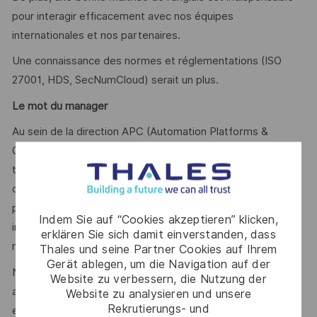
pour interagir efficacement avec nos équipes
internationales et nos partenaires.
Une connaissance des normes et réglementations (ISO
27001, HDS, SecNumCloud) serait un plus.
Le mot du manager
Au sein de la direction APC (Automation Platforms &
Cloud), nous vivons une période passionnante de
transformation technologique. Notre équipe cloud est
composée d'experts talentueux et passionnés qui
partagent une vision commune : construire les
Indem Sie auf “Cookies akzeptieren” klicken,
infrastructures de demain tout en garantissant le plus haut
erklären Sie sich damit einverstanden, dass
niveau de sécurité.
Thales und seine Partner Cookies auf Ihrem
Gerät ablegen, um die Navigation auf der
Nous recherchons avant tout une personnalité qui saura
Website zu verbessern, die Nutzung der
apporter sa pierre à l'édifice, partager ses connaissances
Website zu analysieren und unsere
Rekrutierungs- und
et grandir avec l'équipe.