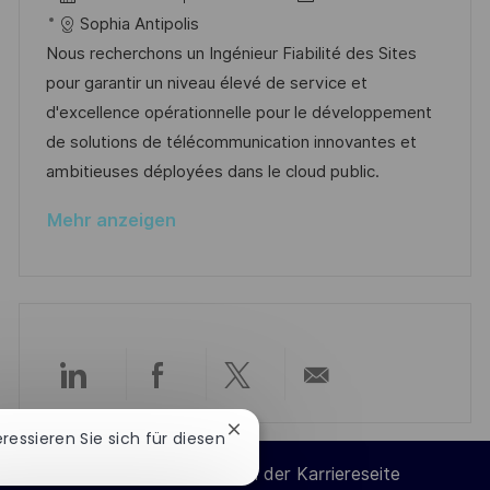
ö
g
t
a
o
a
Sophia Antipolis
f
t
b
t
Nous recherchons un Ingénieur Fiabilité des Sites
f
u
-
e
pour garantir un niveau élevé de service et
e
m
I
g
d'excellence opérationnelle pour le développement
n
d
D
o
de solutions de télécommunication innovantes et
t
e
r
ambitieuses déployées dans le cloud public.
l
r
i
i
Mehr anzeigen
V
e
c
e
h
r
u
ö
n
f
g
f
Über
Über
Über
Per
e
Chatbot-
n
eressieren Sie sich für diesen
LinkedIn
Facebook
Twitter
E-
Benachrichtigung
t
Cookie-Einstellungen der Karriereseite
schließen