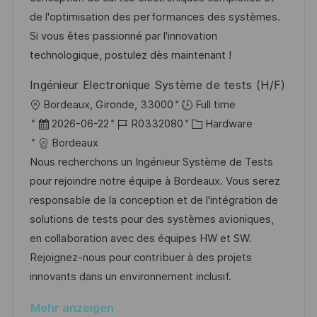
t
e
r
de l'optimisation des performances des systèmes.
l
r
i
Si vous êtes passionné par l'innovation
i
V
e
technologique, postulez dès maintenant !
c
e
h
Ingénieur Electronique Système de tests (H/F)
r
u
O
Bordeaux, Gironde, 33000
Full time
ö
n
r
D
J
K
2026-06-22
R0332080
Hardware
f
g
t
a
o
a
Bordeaux
f
t
b
t
Nous recherchons un Ingénieur Système de Tests
e
u
-
e
pour rejoindre notre équipe à Bordeaux. Vous serez
n
m
I
g
responsable de la conception et de l'intégration de
t
d
D
o
solutions de tests pour des systèmes avioniques,
l
e
r
en collaboration avec des équipes HW et SW.
i
r
i
Rejoignez-nous pour contribuer à des projets
c
V
e
innovants dans un environnement inclusif.
h
e
u
Mehr anzeigen
r