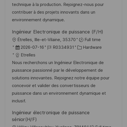
r
i
technique à la production. Rejoignez-nous pour
V
e
contribuer à des projets innovants dans un
e
environnement dynamique.
r
Ingénieur Electronique de puissance (F/H)
ö
O
Étrelles, Ille-et-Vilaine, 35370
Full time
f
r
D
J
K
2026-07-16
R0334931
Hardware
f
t
a
o
a
Etrelles
e
t
b
t
Nous recherchons un Ingénieur Electronique de
n
u
-
e
puissance passionné par le développement de
t
m
I
g
solutions innovantes. Rejoignez notre équipe pour
l
d
D
o
concevoir et valider des convertisseurs de
i
e
r
puissance dans un environnement dynamique et
c
r
i
inclusif.
h
V
e
u
Ingénieur électronique de puissance
e
n
sénior(H/F)
r
g