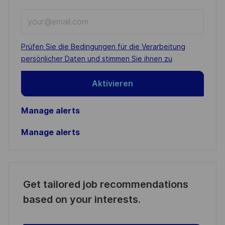
Enter
Email
address
Required
Prüfen Sie die Bedingungen für die Verarbeitung
(Required)
persönlicher Daten und stimmen Sie ihnen zu
Aktivieren
Manage alerts
Manage alerts
Get tailored job recommendations
based on your interests.