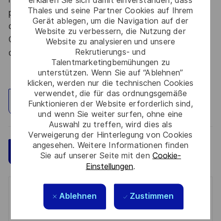
Thales und seine Partner Cookies auf Ihrem
procédure d’habilitation, conformément aux
Gerät ablegen, um die Navigation auf der
dispositions des articles R.2311-1 et suivants du
Website zu verbessern, die Nutzung der
Code de la défense et de l’IGI 1300 SGDSN/PSE
Website zu analysieren und unsere
Rekrutierungs- und
du 09 août 2021.
Talentmarketingbemühungen zu
unterstützen. Wenn Sie auf “Ablehnen”
klicken, werden nur die technischen Cookies
verwendet, die für das ordnungsgemäße
Standort erkunden
Funktionieren der Website erforderlich sind,
und wenn Sie weiter surfen, ohne eine
Auswahl zu treffen, wird dies als
Verweigerung der Hinterlegung von Cookies
angesehen. Weitere Informationen finden
Speichern
Jetzt bewerben
Sie auf unserer Seite mit den
Cookie-
Einstellungen
.
Get notified for similar jobs
Ablehnen
Zustimmen
You'll receive updates once a week