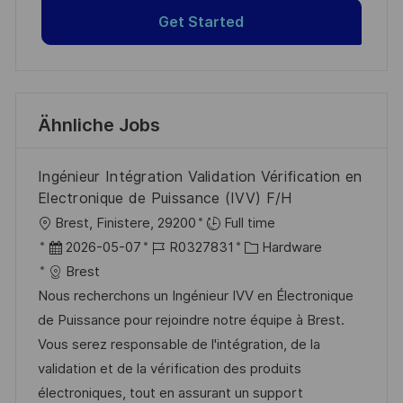
Get Started
Ähnliche Jobs
Ingénieur Intégration Validation Vérification en
Electronique de Puissance (IVV) F/H
O
Brest, Finistere, 29200
Full time
r
D
J
K
2026-05-07
R0327831
Hardware
t
a
o
a
Brest
t
b
t
Nous recherchons un Ingénieur IVV en Électronique
u
-
e
de Puissance pour rejoindre notre équipe à Brest.
m
I
g
Vous serez responsable de l'intégration, de la
d
D
o
validation et de la vérification des produits
e
r
électroniques, tout en assurant un support