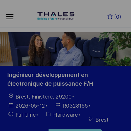
Skip to main content
Zum Hauptinhalt springen
(0)
-
-
Ingénieur développement en
électronique de puissance F/H
Ort
Brest, Finistere, 29200
Datum der
Job-
2026-05-12
R0328155
Veröffentlichung
ID
Einstellunngstyp
Kategorie
Full time
Hardware
Brest