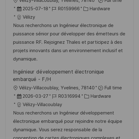
O
Vélizy-Villacoublay, Yvelines, 78140
Full time
ö
r
D
J
K
2025-07-18
R0159966
Hardware
f
t
a
o
a
Vélizy
f
t
b
t
Nous recherchons un Ingénieur électronique de
e
u
-
e
puissance sénior pour développer des émetteurs de
n
m
I
g
puissance RF. Rejoignez Thales et participez à des
t
d
D
o
projets innovants dans un environnement inclusif et
l
e
r
dynamique.
i
r
i
Ingénieur développement électronique
c
V
e
embarqué - F/H
h
e
O
Vélizy-Villacoublay, Yvelines, 78140
Full time
u
r
r
D
J
K
2026-03-27
R0316994
Hardware
n
ö
t
a
o
a
Vélizy-Villacoublay
g
f
t
b
t
Nous recherchons un Ingénieur développement
f
u
-
e
électronique embarqué pour rejoindre notre équipe
e
m
I
g
dynamique. Vous serez responsable de la
n
d
D
o
conception de cartes électroniques complexes et