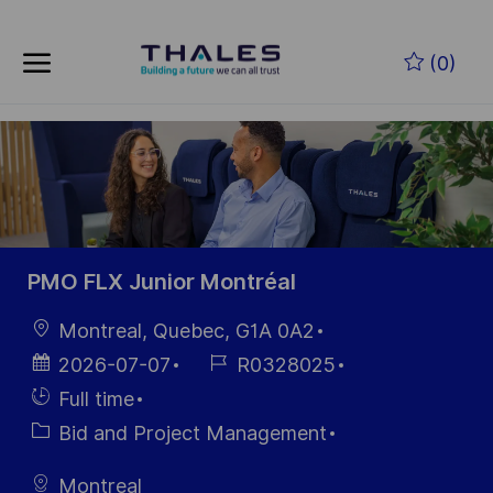
Skip to main content
Zum Hauptinhalt springen
(0)
-
-
PMO FLX Junior Montréal
Ort
Montreal, Quebec, G1A 0A2
Datum der
Job-
2026-07-07
R0328025
Veröffentlichung
ID
Einstellunngstyp
Full time
Kategorie
Bid and Project Management
Montreal