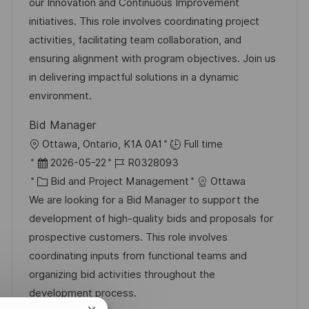
u
t
-
our Innovation and Continuous Improvement
t
m
e
I
initiatives. This role involves coordinating project
l
d
g
D
activities, facilitating team collaboration, and
i
e
o
ensuring alignment with program objectives. Join us
c
r
r
in delivering impactful solutions in a dynamic
h
V
i
environment.
u
e
e
n
Bid Manager
r
g
O
Ottawa, Ontario, K1A 0A1
Full time
ö
r
D
J
2026-05-22
R0328093
f
t
a
K
o
Bid and Project Management
Ottawa
f
t
a
b
We are looking for a Bid Manager to support the
e
u
t
-
development of high-quality bids and proposals for
n
m
e
I
prospective customers. This role involves
t
d
g
D
coordinating inputs from functional teams and
l
e
o
organizing bid activities throughout the
i
r
r
development process.
c