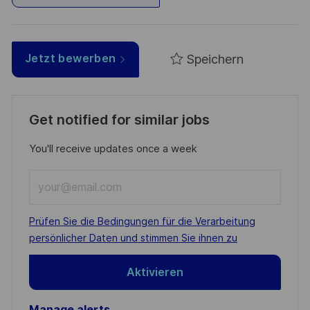
Speichern
Jetzt bewerben
Get notified for similar jobs
You'll receive updates once a week
Enter
Email
address
Required
Prüfen Sie die Bedingungen für die Verarbeitung
(Required)
persönlicher Daten und stimmen Sie ihnen zu
Aktivieren
Manage alerts