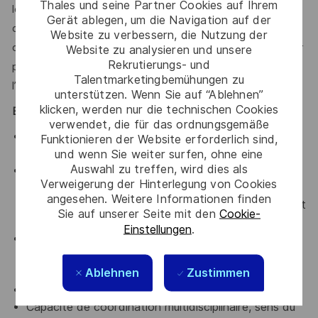
Thales und seine Partner Cookies auf Ihrem
le reporting, le suivi des KPIs, et pour répondre à la
Gerät ablegen, um die Navigation auf der
diversité des exigences clients/gouvernementales. Il s’agit
Website zu verbessern, die Nutzung der
d’anticiper les besoins, de structurer l’information, et d’oser
Website zu analysieren und unsere
Rekrutierungs- und
proposer de nouveaux axes d’analyse pour accroître
Talentmarketingbemühungen zu
l’efficacité projets.
unterstützen. Wenn Sie auf “Ablehnen”
klicken, werden nur die technischen Cookies
Exigences minimales
verwendet, die für das ordnungsgemäße
Baccalauréat ou diplôme équivalent en gestion de
Funktionieren der Website erforderlich sind,
projets ou techniques
und wenn Sie weiter surfen, ohne eine
Auswahl zu treffen, wird dies als
Expérience confirmée (3 à 5 ans minimum) PMO ou
Verweigerung der Hinterlegung von Cookies
pilotage de projets complexes, idéalement dans
angesehen. Weitere Informationen finden
l’industrie (aéro, défense, tech) et en environnement
Sie auf unserer Seite mit den
Cookie-
international.
Einstellungen
.
Solide maîtrise gestion budgétaire, outils de
planification et reporting projet (Primavera, MSP,
Ablehnen
Zustimmen
Excel avancé)
Expérience des financements publics/projets R&T
Capacité de coordination multidisciplinaire, sens du