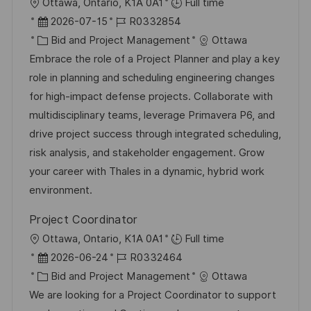
O
Ottawa, Ontario, K1A 0A1
Full time
r
D
J
2026-07-15
R0332854
t
a
K
o
Bid and Project Management
Ottawa
t
a
b
Embrace the role of a Project Planner and play a key
u
t
-
role in planning and scheduling engineering changes
m
e
I
for high-impact defense projects. Collaborate with
d
g
D
multidisciplinary teams, leverage Primavera P6, and
e
o
drive project success through integrated scheduling,
r
r
risk analysis, and stakeholder engagement. Grow
V
i
your career with Thales in a dynamic, hybrid work
e
e
environment.
r
Project Coordinator
ö
O
Ottawa, Ontario, K1A 0A1
Full time
f
r
D
J
2026-06-24
R0332464
f
t
a
K
o
Bid and Project Management
Ottawa
e
t
a
b
We are looking for a Project Coordinator to support
n