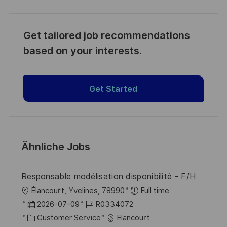
Get tailored job recommendations
based on your interests.
Get Started
Ähnliche Jobs
Responsable modélisation disponibilité - F/H
O
Élancourt, Yvelines, 78990
Full time
r
D
J
2026-07-09
R0334072
t
a
K
o
Customer Service
Elancourt