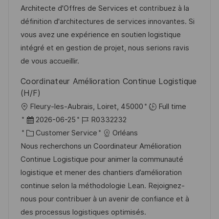
f
u
t
-
Architecte d'Offres de Services et contribuez à la
e
m
e
I
définition d'architectures de services innovantes. Si
n
d
g
D
vous avez une expérience en soutien logistique
t
e
o
intégré et en gestion de projet, nous serions ravis
l
r
r
de vous accueillir.
i
V
i
Coordinateur Amélioration Continue Logistique
c
e
e
(H/F)
h
r
O
Fleury-les-Aubrais, Loiret, 45000
Full time
u
ö
r
D
J
2026-06-25
R0332232
n
f
t
a
K
o
Customer Service
Orléans
g
f
t
a
b
Nous recherchons un Coordinateur Amélioration
e
u
t
-
Continue Logistique pour animer la communauté
n
m
e
I
logistique et mener des chantiers d’amélioration
t
d
g
D
continue selon la méthodologie Lean. Rejoignez-
l
e
o
nous pour contribuer à un avenir de confiance et à
i
r
r
des processus logistiques optimisés.