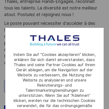
Thales, entreprise Handi-Engagée, reconnait
tous les talents. La diversité est notre meilleur
atout. Postulez et rejoignez nous !
Le poste pouvant nécessiter d'accéder à des
informations relevant du secret de la défense
nationale, la personne retenue fera l'objet d'une
procédure d’habilitation, conformément aux
dispositions des articles R.2311-1 et suivants du
Indem Sie auf “Cookies akzeptieren” klicken,
Code de la défense et de l’IGI 1300 SGDSN/PSE
erklären Sie sich damit einverstanden, dass
du 09 août 2021.
Thales und seine Partner Cookies auf Ihrem
Gerät ablegen, um die Navigation auf der
Website zu verbessern, die Nutzung der
Website zu analysieren und unsere
Rekrutierungs- und
Standort erkunden
Talentmarketingbemühungen zu
unterstützen. Wenn Sie auf “Ablehnen”
klicken, werden nur die technischen Cookies
verwendet, die für das ordnungsgemäße