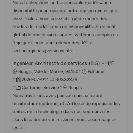
t
a
b
Nous recherchons un Responsable modélisation
u
t
-
disponibilité pour rejoindre notre équipe dynamique
m
e
I
chez Thales. Vous serez chargé de mener des
d
g
D
études de modélisation de disponibilité et de coût
e
o
global de possession sur des systèmes complexes.
r
r
Rejoignez-nous pour relever des défis
V
i
technologiques passionnants !
e
e
Ingénieur Architecte de services (ILS) - H/F
r
O
Rungis, Val-de-Marne, 94150
Full time
ö
r
D
J
2026-07-01
R0332878
f
t
a
K
o
Customer Service
Rungis
f
t
a
b
Nous travaillons avec passion dans un cadre
e
u
t
-
architectural moderne, et s'efforce de repousser les
n
m
e
I
limites de la technologie dans nos secteurs clés.
t
d
g
D
Dans le cadre de vos missions, vous accompagnez
l
e
o
les é...
i