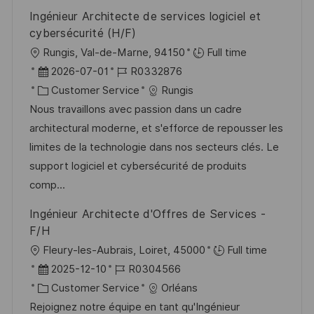
r
r
c
Ingénieur Architecte de services logiciel et
V
i
h
cybersécurité (H/F)
e
e
u
O
Rungis, Val-de-Marne, 94150
Full time
r
n
r
D
J
2026-07-01
R0332876
ö
g
t
a
K
o
Customer Service
Rungis
f
t
a
b
Nous travaillons avec passion dans un cadre
f
u
t
-
architectural moderne, et s'efforce de repousser les
e
m
e
I
limites de la technologie dans nos secteurs clés. Le
n
d
g
D
support logiciel et cybersécurité de produits
t
e
o
comp...
l
r
r
Ingénieur Architecte d'Offres de Services -
i
V
i
F/H
c
e
e
O
Fleury-les-Aubrais, Loiret, 45000
Full time
h
r
r
D
J
2025-12-10
R0304566
u
ö
t
a
K
o
Customer Service
Orléans
n
f
t
a
b
Rejoignez notre équipe en tant qu'Ingénieur
g