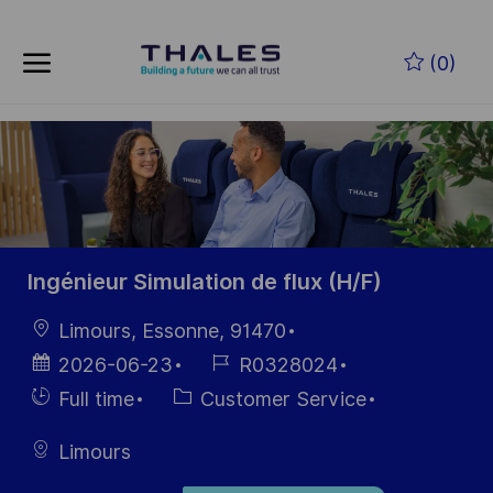
Skip to main content
Zum Hauptinhalt springen
(0)
-
-
Ingénieur Simulation de flux (H/F)
Ort
Limours, Essonne, 91470
Datum der
Job-
2026-06-23
R0328024
Veröffentlichung
ID
Einstellunngstyp
Kategorie
Full time
Customer Service
Limours