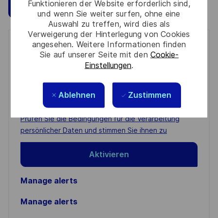
Funktionieren der Website erforderlich sind,
Speichern
Jetzt bewerben
und wenn Sie weiter surfen, ohne eine
Auswahl zu treffen, wird dies als
Verweigerung der Hinterlegung von Cookies
angesehen. Weitere Informationen finden
Get notified for similar jobs
Sie auf unserer Seite mit den
Cookie-
Einstellungen
.
You'll receive updates once a week
Enter
Ablehnen
Zustimmen
Email
address
Required
Prüfen Sie die Bedingungen für die Verarbeitung
(Required)
persönlicher Daten und stimmen Sie ihnen zu
Aktivieren
Manage alerts
Manage alerts