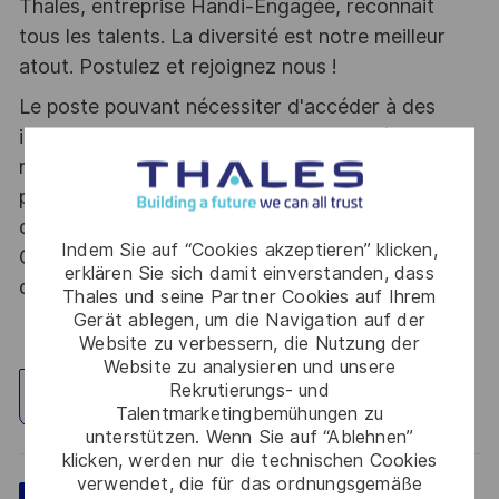
Thales, entreprise Handi-Engagée, reconnait
tous les talents. La diversité est notre meilleur
atout. Postulez et rejoignez nous !
Le poste pouvant nécessiter d'accéder à des
informations relevant du secret de la défense
nationale, la personne retenue fera l'objet d'une
procédure d’habilitation, conformément aux
dispositions des articles R.2311-1 et suivants du
Indem Sie auf “Cookies akzeptieren” klicken,
Code de la défense et de l’IGI 1300 SGDSN/PSE
erklären Sie sich damit einverstanden, dass
du 09 août 2021.
Thales und seine Partner Cookies auf Ihrem
Gerät ablegen, um die Navigation auf der
Website zu verbessern, die Nutzung der
Website zu analysieren und unsere
Rekrutierungs- und
Standort erkunden
Talentmarketingbemühungen zu
unterstützen. Wenn Sie auf “Ablehnen”
klicken, werden nur die technischen Cookies
verwendet, die für das ordnungsgemäße