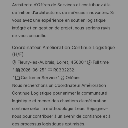
f
u
t
-
Architecte d'Offres de Services et contribuez à la
e
m
e
I
définition d'architectures de services innovantes. Si
n
d
g
D
vous avez une expérience en soutien logistique
t
e
o
intégré et en gestion de projet, nous serions ravis
l
r
r
de vous accueillir.
i
V
i
Coordinateur Amélioration Continue Logistique
c
e
e
(H/F)
h
r
O
Fleury-les-Aubrais, Loiret, 45000
Full time
u
ö
r
D
J
2026-06-25
R0332232
n
f
t
a
K
o
Customer Service
Orléans
g
f
t
a
b
Nous recherchons un Coordinateur Amélioration
e
u
t
-
Continue Logistique pour animer la communauté
n
m
e
I
logistique et mener des chantiers d’amélioration
t
d
g
D
continue selon la méthodologie Lean. Rejoignez-
l
e
o
nous pour contribuer à un avenir de confiance et à
i
r
r
des processus logistiques optimisés.