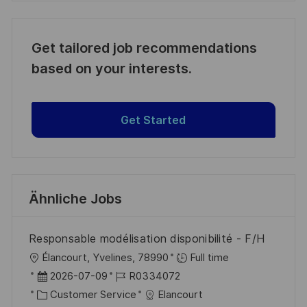
Get tailored job recommendations
based on your interests.
Get Started
Ähnliche Jobs
Responsable modélisation disponibilité - F/H
O
Élancourt, Yvelines, 78990
Full time
r
D
J
2026-07-09
R0334072
t
a
K
o
Customer Service
Elancourt