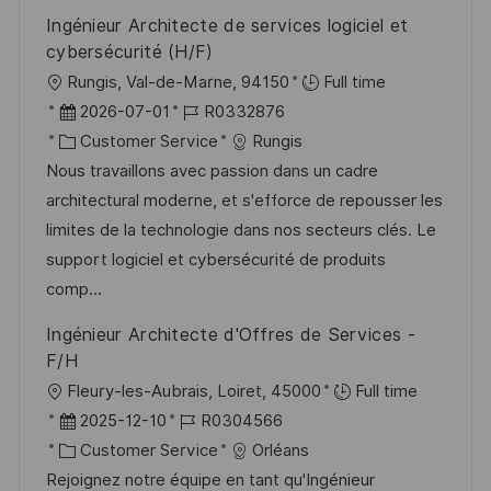
r
r
c
Ingénieur Architecte de services logiciel et
V
i
h
cybersécurité (H/F)
e
e
u
O
Rungis, Val-de-Marne, 94150
Full time
r
n
r
D
J
2026-07-01
R0332876
ö
g
t
a
K
o
Customer Service
Rungis
f
t
a
b
Nous travaillons avec passion dans un cadre
f
u
t
-
architectural moderne, et s'efforce de repousser les
e
m
e
I
limites de la technologie dans nos secteurs clés. Le
n
d
g
D
support logiciel et cybersécurité de produits
t
e
o
comp...
l
r
r
Ingénieur Architecte d'Offres de Services -
i
V
i
F/H
c
e
e
O
Fleury-les-Aubrais, Loiret, 45000
Full time
h
r
r
D
J
2025-12-10
R0304566
u
ö
t
a
K
o
Customer Service
Orléans
n
f
t
a
b
Rejoignez notre équipe en tant qu'Ingénieur
g