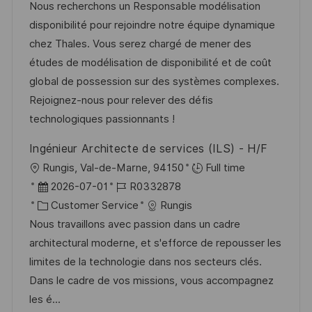
t
a
b
Nous recherchons un Responsable modélisation
u
t
-
disponibilité pour rejoindre notre équipe dynamique
m
e
I
chez Thales. Vous serez chargé de mener des
d
g
D
études de modélisation de disponibilité et de coût
e
o
global de possession sur des systèmes complexes.
r
r
Rejoignez-nous pour relever des défis
V
i
technologiques passionnants !
e
e
Ingénieur Architecte de services (ILS) - H/F
r
O
Rungis, Val-de-Marne, 94150
Full time
ö
r
D
J
2026-07-01
R0332878
f
t
a
K
o
Customer Service
Rungis
f
t
a
b
Nous travaillons avec passion dans un cadre
e
u
t
-
architectural moderne, et s'efforce de repousser les
n
m
e
I
limites de la technologie dans nos secteurs clés.
t
d
g
D
Dans le cadre de vos missions, vous accompagnez
l
e
o
les é...
i