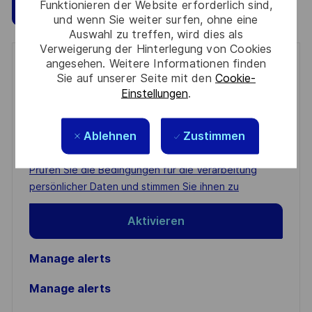
Funktionieren der Website erforderlich sind,
Speichern
Jetzt bewerben
und wenn Sie weiter surfen, ohne eine
Auswahl zu treffen, wird dies als
Verweigerung der Hinterlegung von Cookies
angesehen. Weitere Informationen finden
Get notified for similar jobs
Sie auf unserer Seite mit den
Cookie-
Einstellungen
.
You'll receive updates once a week
Enter
Ablehnen
Zustimmen
Email
address
Required
Prüfen Sie die Bedingungen für die Verarbeitung
(Required)
persönlicher Daten und stimmen Sie ihnen zu
Aktivieren
Manage alerts
Manage alerts