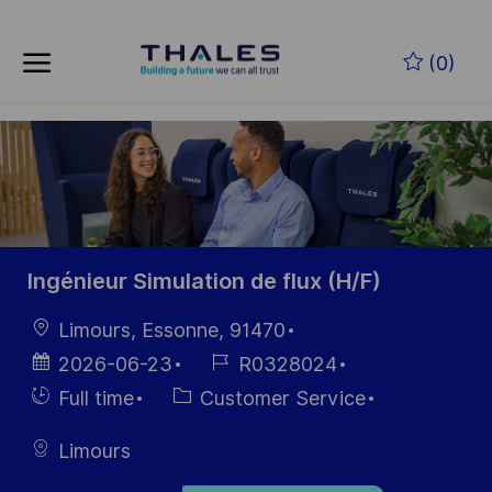
Skip to main content
Zum Hauptinhalt springen
(0)
-
-
Ingénieur Simulation de flux (H/F)
Ort
Limours, Essonne, 91470
Datum der
Job-
2026-06-23
R0328024
Veröffentlichung
ID
Einstellunngstyp
Kategorie
Full time
Customer Service
Limours