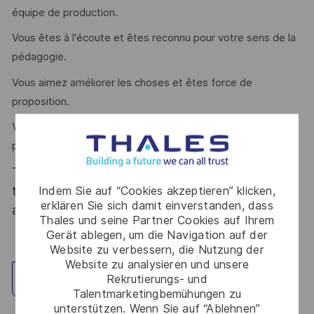
équipe de production.
Vous êtes à l'écoute et êtes reconnu pour votre sens de la
pédagogie.
Vous aimez améliorer les choses et êtes force de
proposition.
Vous avez des capacités d'anticipation et savez faire
preuve de réactivité.
Thales, entreprise Handi-Engagée, reconnait
tous les talents. La diversité est notre meilleur
Indem Sie auf “Cookies akzeptieren” klicken,
erklären Sie sich damit einverstanden, dass
atout. Postulez et rejoignez nous !
Thales und seine Partner Cookies auf Ihrem
Gerät ablegen, um die Navigation auf der
Website zu verbessern, die Nutzung der
Website zu analysieren und unsere
Rekrutierungs- und
Standort erkunden
Talentmarketingbemühungen zu
unterstützen. Wenn Sie auf “Ablehnen”