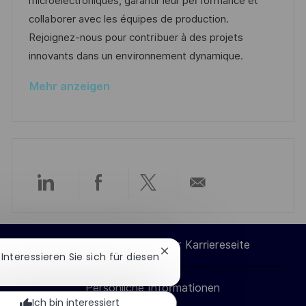
microélectroniques, garantir leur performance et
i
d
D
o
collaborer avec les équipes de production.
c
e
r
Rejoignez-nous pour contribuer à des projets
h
r
i
innovants dans un environnement dynamique.
u
V
e
n
Mehr anzeigen
e
g
r
ö
f
f
e
Über
Über
Über
Per
n
t
LinkedIn
Facebook
Twitter
E-
l
Cookie-Einstellungen der Karriereseite
Chatbot-
 Interessieren Sie sich für diesen
i
teilen
teilen
teilen
Mail
Benachrichtigung
c
schließen
Persönliche Informationen
teilen
h
Ich bin interessiert