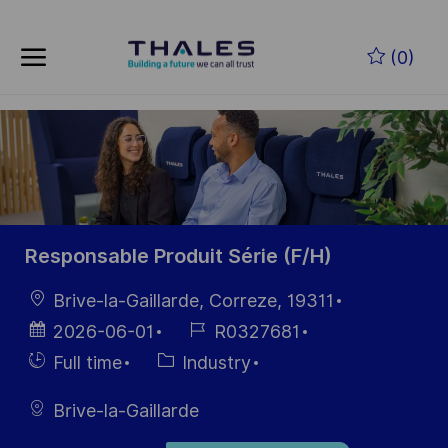
Skip to main content
Zum Hauptinhalt springen
(0)
-
-
Responsable Produit Série (F/H)
Ort
Brive-la-Gaillarde, Correze, 19311
Datum der
Job-
2026-06-01
R0327681
Veröffentlichung
ID
Einstellunngstyp
Kategorie
Full time
Industry
Brive-la-Gaillarde