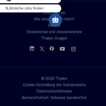
u
Ähnliche Jobs finden
n
Jobs suchen
g
Wie bewerbe ich mich?
Berufe
Studierende und Absolvierende
Thales-Gruppe
© 2026 Thales
Cookie-Einstellung der Karriereseite
Datenschutzhinweis
Barrierefreiheit: teilweise barrierefrei