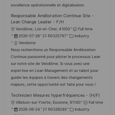
t
r
i
excellence opérationnelle et digitalisation.
l
V
e
i
Responsable Amélioration Continue Site -
e
c
Lean Change Leader - F/H
r
h
O
Vendôme, Loir-et-Cher, 41000
Full time
ö
u
r
D
J
K
2026-07-28
R0325797
Industry
f
n
t
a
o
a
Vendome
f
g
t
b
t
Nous recherchons un Responsable Amélioration
e
u
-
e
Continue passionné pour piloter le processus Lean
n
m
I
g
sur notre site de Vendôme. Si vous avez une
t
d
D
o
expertise en Lean Management et un talent pour
l
e
r
guider les équipes à travers des changements
i
r
i
majeurs, cette opportunité est faite pour vous !
c
V
e
h
Technicien Mesures hyperfréquences - (H/F)
e
u
O
Villebon-sur-Yvette, Essonne, 91140
Full time
r
n
r
D
J
K
2026-06-24
R0328246
Industry
ö