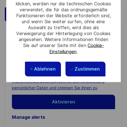
klicken, werden nur die technischen Cookies
verwendet, die für das ordnungsgemäße
Speichern
Jetzt bewerben
Funktionieren der Website erforderlich sind,
und wenn Sie weiter surfen, ohne eine
Auswahl zu treffen, wird dies als
Verweigerung der Hinterlegung von Cookies
Get notified for similar jobs
angesehen. Weitere Informationen finden
Sie auf unserer Seite mit den
Cookie-
You'll receive updates once a week
Einstellungen
.
Enter
Ablehnen
Zustimmen
Email
address
Required
Prüfen Sie die Bedingungen für die Verarbeitung
(Required)
persönlicher Daten und stimmen Sie ihnen zu
Aktivieren
Manage alerts