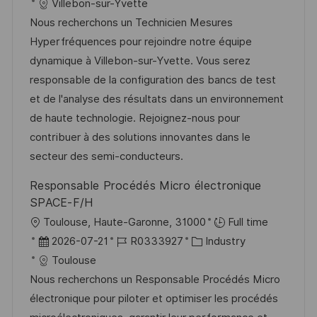
g
t
a
o
a
Villebon-sur-Yvette
f
t
b
t
Nous recherchons un Technicien Mesures
f
u
-
e
Hyperfréquences pour rejoindre notre équipe
e
m
I
g
dynamique à Villebon-sur-Yvette. Vous serez
n
d
D
o
responsable de la configuration des bancs de test
t
e
r
et de l'analyse des résultats dans un environnement
l
r
i
de haute technologie. Rejoignez-nous pour
i
V
e
contribuer à des solutions innovantes dans le
c
e
secteur des semi-conducteurs.
h
r
u
Responsable Procédés Micro électronique
ö
n
SPACE-F/H
f
g
O
Toulouse, Haute-Garonne, 31000
Full time
f
r
D
J
K
2026-07-21
R0333927
Industry
e
t
a
o
a
Toulouse
n
t
b
t
Nous recherchons un Responsable Procédés Micro
t
u
-
e
électronique pour piloter et optimiser les procédés
l
m
I
g