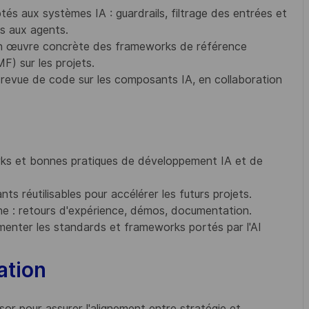
s aux systèmes IA : guardrails, filtrage des entrées et
es aux agents.
e en œuvre concrète des frameworks de référence
 sur les projets.
e revue de code sur les composants IA, en collaboration
works et bonnes pratiques de développement IA et de
s réutilisables pour accélérer les futurs projets.
ne : retours d'expérience, démos, documentation.
imenter les standards et frameworks portés par l'AI
ation
isor pour assurer l'alignement entre stratégie et