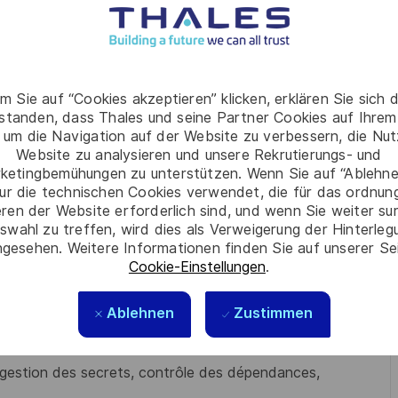
iligence ou aide à la décision), en intégrant les bonnes
 au développement et à la maintenance d'outils de
 la robustesse des pipelines et à la protection des
m Sie auf “Cookies akzeptieren” klicken, erklären Sie sich 
rstanden, dass Thales und seine Partner Cookies auf Ihrem
elopper des briques agentiques destinées aux opérations
 um die Navigation auf der Website zu verbessern, die Nu
on étroite avec les équipes Cyber Defense et l'AI
Website zu analysieren und unsere Rekrutierungs- und
ketingbemühungen zu unterstützen. Wenn Sie auf “Ablehnen
s sur des techniques RAG, agents et automatisations IA
ur die technischen Cookies verwendet, die für das ordnu
eren der Website erforderlich sind, und wenn Sie weiter su
e IA en solutions robustes et maintenables.
swahl zu treffen, wird dies als Verweigerung der Hinterle
ées dans la durée.
gesehen. Weitere Informationen finden Sie auf unserer Se
Cookie-Einstellungen
.
dans les développements IA
Ablehnen
Zustimmen
t de sécurité applicative dans le code produit, en
, gestion des secrets, contrôle des dépendances,