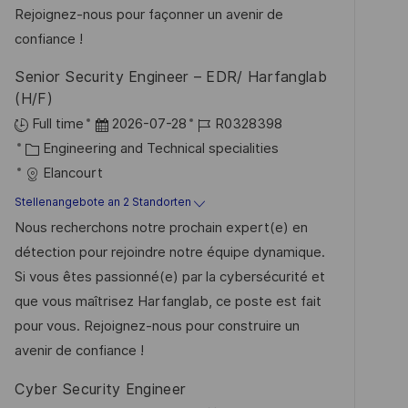
e
e
Rejoignez-nous pour façonner un avenir de
r
confiance !
ö
Senior Security Engineer – EDR/ Harfanglab
f
(H/F)
f
D
J
Full time
2026-07-28
R0328398
e
K
a
o
Engineering and Technical specialities
n
a
t
b
Elancourt
t
t
u
-
Stellenangebote an 2 Standorten
l
e
m
I
Nous recherchons notre prochain expert(e) en
i
g
d
D
détection pour rejoindre notre équipe dynamique.
c
o
e
Si vous êtes passionné(e) par la cybersécurité et
h
r
r
que vous maîtrisez Harfanglab, ce poste est fait
u
i
V
pour vous. Rejoignez-nous pour construire un
n
e
e
avenir de confiance !
g
r
Cyber Security Engineer
ö