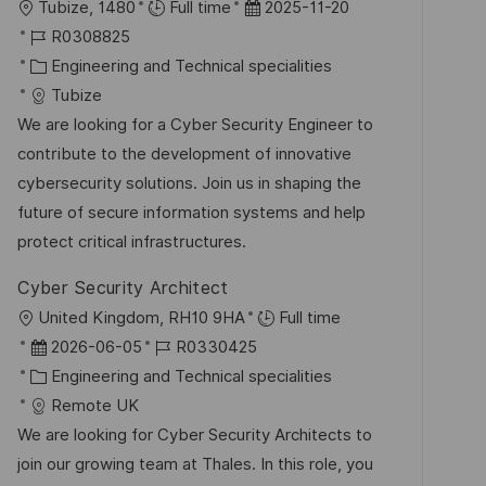
O
D
Tubize, 1480
Full time
2025-11-20
f
r
J
a
R0308825
f
t
o
K
t
Engineering and Technical specialities
e
b
a
u
Tubize
n
-
t
m
We are looking for a Cyber Security Engineer to
t
I
e
d
contribute to the development of innovative
l
D
g
e
cybersecurity solutions. Join us in shaping the
i
o
r
future of secure information systems and help
c
r
V
protect critical infrastructures.
h
i
e
u
Cyber Security Architect
e
r
n
O
United Kingdom, RH10 9HA
Full time
ö
g
r
D
J
2026-06-05
R0330425
f
t
a
K
o
Engineering and Technical specialities
f
t
a
b
Remote UK
e
u
t
-
We are looking for Cyber Security Architects to
n
m
e
I
join our growing team at Thales. In this role, you
t