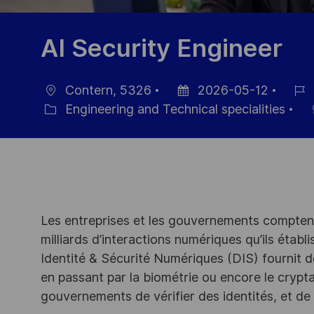
AI Security Engineer
Contern, 5326
2026-05-12
Ort
Datum
Job-
Engineering and Technical specialities
Kategorie
der
ID
Veröffentlichung
Les entreprises et les gouvernements comptent
milliards d’interactions numériques qu’ils établi
Identité & Sécurité Numériques (DIS) fournit de
en passant par la biométrie ou encore le crypta
gouvernements de vérifier des identités, et de 