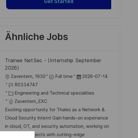
Get Started
Ähnliche Jobs
Trainee NetSec - (Internship September
2026)
O
D
Zaventem, 1930
Full time
2026-07-14
r
J
a
R0334747
t
o
K
t
Engineering and Technical specialities
b
a
u
Zaventem_EXC
-
t
m
Exciting opportunity for Thales as a Network &
I
e
d
Cloud Security Intern! Gain hands-on experience
D
g
e
in cloud, OT, and security automation, working on
o
r
real-world projects with cutting-edge