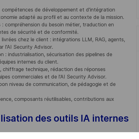
 des compétences de développement et d'intégration
onomie adapté au profil et au contexte de la mission.
ts : compréhension du besoin métier, traduction en
intes de sécurité et de conformité.
livrées chez le client : intégrations LLM, RAG, agents,
r l'AI Security Advisor.
 : industrialisation, sécurisation des pipelines de
uipes internes du client.
 chiffrage technique, rédaction des réponses
ipes commerciales et de l'AI Security Advisor.
n bon niveau de communication, de pédagogie et de
ience, composants réutilisables, contributions aux
isation des outils IA internes
ent au développement et à l'évolution de solutions