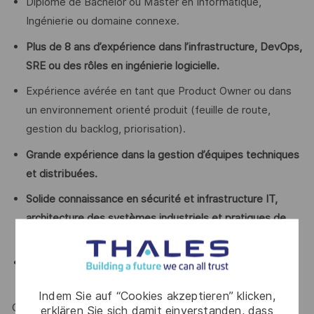
Diplôme de Bachelor ou Master en Informatique,
Ingénierie ou domaine connexe.
Plus de 8 ans d’expérience dans l’infrastructure, DevOps,
SRE ou des rôles en ingénierie logicielle.
Expérience avérée en tant que Product Owner ou dans
un environnement orienté produit (feuille de route,
gestion du backlog, priorisation).
Grande expérience dans la gestion d’équipes techniques
et distribuées.
Solide connaissance en sécurité et infrastructure IT,
architecture des systèmes industriels et pratiques de
déploiement
.
- Une expérience dans des environnements logiciels
industriels ou à grande échelle est un plus.
Indem Sie auf “Cookies akzeptieren” klicken,
Compétences Techniques
erklären Sie sich damit einverstanden, dass