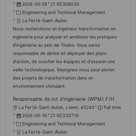
r
D
J
2026-06-29
R0308036
ö
t
a
K
o
Engineering and Technical Management
f
t
a
b
La Ferté-Saint-Aubin
f
u
t
-
Nous recherchons un Ingénieur transformation en
e
m
e
I
ingénierie pour analyser et améliorer les pratiques
n
d
g
D
d'ingénierie au sein de Thales. Vous serez
t
e
o
responsable de définir et déployer des plans
l
r
r
d'action, de coacher les équipes et d'assurer une
i
V
i
veille technologique. Rejoignez-nous pour piloter
c
e
e
des projets de transformation dans un
h
r
environnement stimulant.
u
ö
n
Responsable de lot d'ingénierie (WPM) F/H
f
g
O
La Ferté-Saint-Aubin, Loiret, 45240
Full time
f
r
D
J
2026-06-16
R0330719
e
t
a
K
o
Engineering and Technical Management
n
t
a
b
La Ferté-Saint-Aubin
t