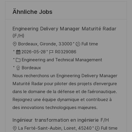
Ähnliche Jobs
Engineering Delivery Manager Maturité Radar
(F/H)
O
Bordeaux, Gironde, 33000
Full time
r
D
J
2026-05-28
R0329086
t
a
K
o
Engineering and Technical Management
t
a
b
Bordeaux
u
t
-
Nous recherchons un Engineering Delivery Manager
m
e
I
Maturité Radar pour piloter des projets d’envergure
d
g
D
dans le domaine de la défense et de l’aéronautique.
e
o
Rejoignez une équipe dynamique et contribuez à
r
r
des innovations technologiques majeures.
V
i
Ingénieur transformation en ingénierie F/H
e
e
O
La Ferté-Saint-Aubin, Loiret, 45240
Full time
r