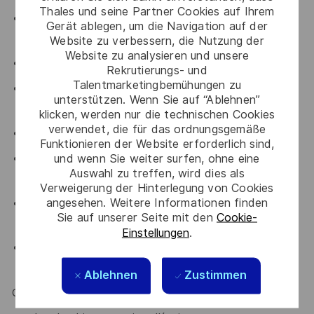
Thales und seine Partner Cookies auf Ihrem
- Fondamentaux de la gestion de produit (feuille de
Gerät ablegen, um die Navigation auf der
route, gestion du backlog, priorisation)
Website zu verbessern, die Nutzung der
Website zu analysieren und unsere
- Expertise en infrastructure de fabrication industrielle
Rekrutierungs- und
Talentmarketingbemühungen zu
- Bonne compréhension de l’architecture système, des
unterstützen. Wenn Sie auf “Ablehnen”
réseaux et des principes de sécurité
klicken, werden nur die technischen Cookies
verwendet, die für das ordnungsgemäße
- Solide expérience en sécurité et infrastructure IT
Funktionieren der Website erforderlich sind,
und wenn Sie weiter surfen, ohne eine
- Expérience des méthodologies et pratiques de
Auswahl zu treffen, wird dies als
développement Agile
Verweigerung der Hinterlegung von Cookies
angesehen. Weitere Informationen finden
- Expérience des pipelines CI/CD et des outils de
Sie auf unserer Seite mit den
Cookie-
déploiement
Einstellungen
.
- Connaissance des outils de monitoring, journalisation
et observabilité
Ablehnen
Zustimmen
Compétences Humaines (Soft Skills)