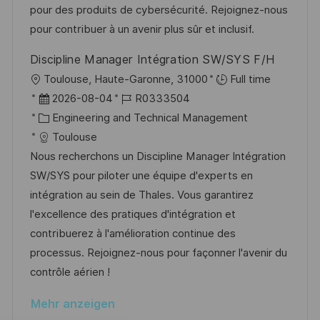
r
r
pour des produits de cybersécurité. Rejoignez-nous
h
V
i
pour contribuer à un avenir plus sûr et inclusif.
u
e
e
n
Discipline Manager Intégration SW/SYS F/H
r
g
O
Toulouse, Haute-Garonne, 31000
Full time
ö
r
D
J
2026-08-04
R0333504
f
t
a
K
o
Engineering and Technical Management
f
t
a
b
Toulouse
e
u
t
-
Nous recherchons un Discipline Manager Intégration
n
m
e
I
SW/SYS pour piloter une équipe d'experts en
t
d
g
D
intégration au sein de Thales. Vous garantirez
l
e
o
l'excellence des pratiques d'intégration et
i
r
r
contribuerez à l'amélioration continue des
c
V
i
processus. Rejoignez-nous pour façonner l'avenir du
h
e
e
contrôle aérien !
u
r
n
Mehr anzeigen
ö
g