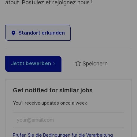
atout. Postulez et rejoignez nous !
Standort erkunden
Speichern
Jetzt bewerben
Get notified for similar jobs
You'll receive updates once a week
Enter
Email
address
Required
Prüfen Sie die Bedingungen für die Verarbeitung