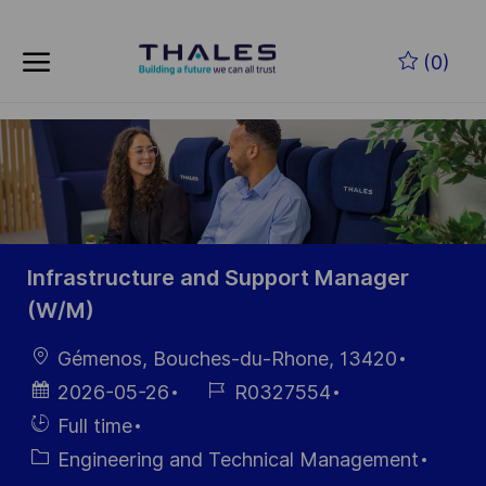
Skip to main content
Zum Hauptinhalt springen
(0)
-
-
Infrastructure and Support Manager
(W/M)
Ort
Gémenos, Bouches-du-Rhone, 13420
Datum der
Job-
2026-05-26
R0327554
Veröffentlichung
ID
Einstellunngstyp
Full time
Kategorie
Engineering and Technical Management