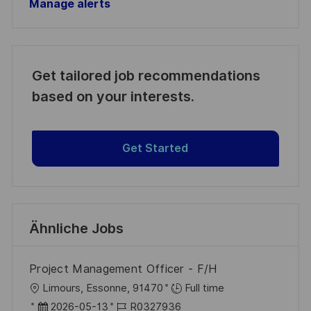
Manage alerts
Get tailored job recommendations
based on your interests.
Get Started
Ähnliche Jobs
Project Management Officer - F/H
O
Limours, Essonne, 91470
Full time
r
D
J
2026-05-13
R0327936