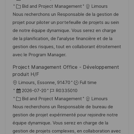
t
a
K
o
Bid and Project Management
Limours
t
a
b
Nous recherchons un Responsable de la gestion de
u
t
-
projet pour piloter un portefeuille de projets au sein
m
e
I
de notre équipe dynamique. Vous serez en charge
d
g
D
de la planification, de l'analyse financière et de la
e
o
gestion des risques, tout en collaborant étroitement
r
r
avec le Program Manager.
V
i
Project Management Office - Développement
e
e
produit H/F
r
O
Limours, Essonne, 91470
Full time
ö
r
D
J
2026-07-20
R0335010
f
t
a
K
o
Bid and Project Management
Limours
f
t
a
b
Nous recherchons un Responsable de bureau de
e
u
t
-
gestion de projet expérimenté pour rejoindre notre
n
m
e
I
équipe dynamique. Vous serez en charge de la
t
d
g
D
gestion de projets complexes, en collaboration avec