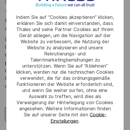
!
Thales, entreprise Handi-Engagée, reconnait
Indem Sie auf “Cookies akzeptieren” klicken,
tous les talents. La diversité est notre meilleur
erklären Sie sich damit einverstanden, dass
atout. Postulez et rejoignez nous !
Thales und seine Partner Cookies auf Ihrem
Gerät ablegen, um die Navigation auf der
Le poste pouvant nécessiter d'accéder à des
Website zu verbessern, die Nutzung der
informations relevant du secret de la défense
Website zu analysieren und unsere
Rekrutierungs- und
nationale, la personne retenue fera l'objet d'une
Talentmarketingbemühungen zu
procédure d’habilitation, conformément aux
unterstützen. Wenn Sie auf “Ablehnen”
dispositions des articles R.2311-1 et suivants du
klicken, werden nur die technischen Cookies
Code de la défense et de l’IGI 1300 SGDSN/PSE
verwendet, die für das ordnungsgemäße
Funktionieren der Website erforderlich sind,
du 09 août 2021.
und wenn Sie weiter surfen, ohne eine
Auswahl zu treffen, wird dies als
Verweigerung der Hinterlegung von Cookies
angesehen. Weitere Informationen finden
Sie auf unserer Seite mit den
Cookie-
Standort erkunden
Einstellungen
.