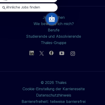
teilen
c
Ähnliche Jobs finden
h
u
Jobs suchen
n
Wie bewerbe ich mich?
g
Berufe
Studierende und Absolvierende
Thales-Gruppe
© 2026 Thales
Cookie-Einstellung der Karriereseite
Datenschutzhinweis
Barrierefreiheit: teilweise barrierefrei