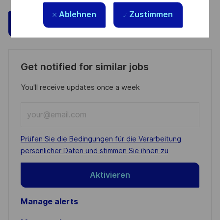
Ablehnen
Zustimmen
Speichern
Jetzt bewerben
Get notified for similar jobs
You'll receive updates once a week
Enter
Email
address
Required
Prüfen Sie die Bedingungen für die Verarbeitung
(Required)
persönlicher Daten und stimmen Sie ihnen zu
Aktivieren
Manage alerts