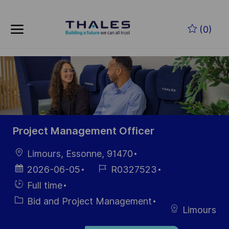
Skip to main content
Zum Hauptinhalt springen
(0)
-
-
Project Management Officer
Ort
Limours, Essonne, 91470
Datum der
Job-
2026-06-05
R0327523
Veröffentlichung
ID
Einstellunngstyp
Full time
Kategorie
Bid and Project Management
Limours