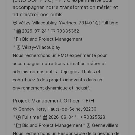
[CWS DOP PMO] - PMO expérimenté pour
r
accompagner notre transformation métier et
g
ö
administrer nos outils
f
O
Vélizy-Villacoublay, Yvelines, 78140
Full time
f
r
D
J
2026-07-24
R0335362
e
t
a
K
o
Bid and Project Management
n
t
a
b
Vélizy-Villacoublay
t
u
t
-
Nous recherchons un PMO expérimenté pour
l
m
e
I
accompagner notre transformation métier et
i
d
g
D
administrer nos outils. Rejoignez Thales et
c
e
o
contribuez à des projets innovants dans un
h
r
r
environnement dynamique et inclusif.
u
V
i
Project Management Officer - F/H
n
e
e
O
Gennevilliers, Hauts-de-Seine, 92230
g
r
r
D
J
Full time
2026-08-04
R0325528
ö
t
K
a
o
Bid and Project Management
Gennevilliers
f
a
t
b
Nous recherchons un Responsable de la gestion de