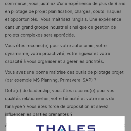
commerce, vous justifiez d’une expérience de plus de 8 ans
en pilotage de projet planification, charges, coûts, risques
et opportunités. Vous maîtrisez l’anglais. Une expérience
dans un grand groupe industriel ainsi que de gestion de
projets complexes sera appréciée.
Vous êtes reconnu(e) pour votre autonomie, votre
dynamisme, votre proactivité, votre rigueur et votre
capacité à vous organiser et à gérer les priorités.
Vous avez une bonne maîtrise des outils de pilotage projet
(par exemple MS Planning, Primavera, SAP) ?
Doté(e) de leadership, vous êtes reconnu(e) pour vos
qualités relationnelles, votre ténacité et votre sens de
l'analyse ? Vous êtes force de proposition et savez
influencer les parties prenantes ?
Alors ce poste est fait pour vous, n’hésitez plus et postulez