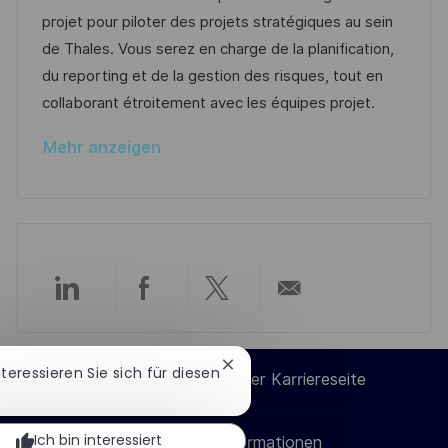
f
t
u
-
projet pour piloter des projets stratégiques au sein
e
e
m
I
de Thales. Vous serez en charge de la planification,
n
g
d
D
du reporting et de la gestion des risques, tout en
t
o
e
collaborant étroitement avec les équipes projet.
l
r
r
i
Mehr anzeigen
i
V
c
e
e
h
r
u
ö
n
f
g
f
Über
Über
Über
Per
e
n
LinkedIn
Facebook
Twitter
E-
Chatbot-
t
Interessieren Sie sich für diesen
Cookie-Einstellungen der Karriereseite
Benachrichtigung
l
teilen
teilen
teilen
Mail
schließen
i
Ich bin interessiert
Persönliche Informationen