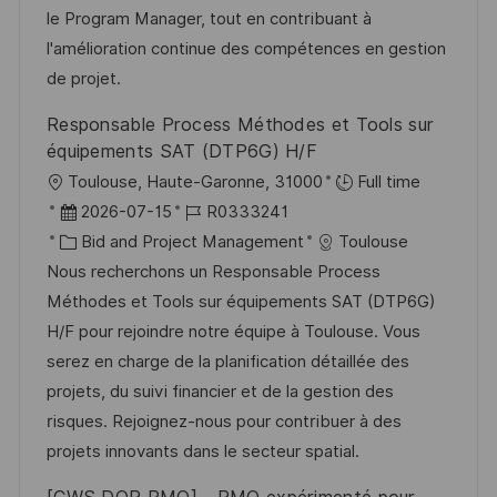
l
e
o
le Program Manager, tout en contribuant à
i
r
r
l'amélioration continue des compétences en gestion
c
V
i
de projet.
h
e
e
Responsable Process Méthodes et Tools sur
u
r
équipements SAT (DTP6G) H/F
n
ö
O
Toulouse, Haute-Garonne, 31000
Full time
g
f
r
D
J
2026-07-15
R0333241
f
t
a
K
o
Bid and Project Management
Toulouse
e
t
a
b
Nous recherchons un Responsable Process
n
u
t
-
Méthodes et Tools sur équipements SAT (DTP6G)
t
m
e
I
H/F pour rejoindre notre équipe à Toulouse. Vous
l
d
g
D
serez en charge de la planification détaillée des
i
e
o
projets, du suivi financier et de la gestion des
c
r
r
risques. Rejoignez-nous pour contribuer à des
h
V
i
projets innovants dans le secteur spatial.
u
e
e
n