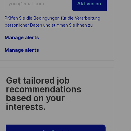
Aktivieren
Email
address
Required
Prüfen Sie die Bedingungen für die Verarbeitung
(Required)
persönlicher Daten und stimmen Sie ihnen zu
Manage alerts
Manage alerts
Get tailored job
recommendations
based on your
interests.