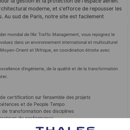
r la gestion et la protection de l'espace aérien.
chitectural moderne, et s'efforce de repousser les
s. Au sud de Paris, notre site est facilement
der mondial de l’Air Traffic Management, vous rejoignez le
oluez dans un environnement international et multiculturel
Moyen-Orient et l’Afrique, en coordination étroite avec
xcellence d’ingénierie, de la qualité et de la transformation
ter.
 de certification sur l’ensemble des projets
ompétences et de People Tempo
s de transformation des disciplines
indicateurs de performance
es dans l’amélioration continue