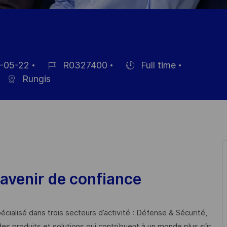
-05-22
R0327400
Full time
Job-
Einstellunngstyp
Rungis
ID
chung
avenir de confiance
cialisé dans trois secteurs d’activité : Défense & Sécurité,
des produits et solutions qui contribuent à un monde plus sûr,