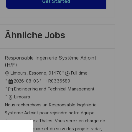
Get Started
Ähnliche Jobs
Responsable Ingénierie Système Adjoint
(H/F)
O
Limours, Essonne, 91470
Full time
r
D
J
2026-08-03
R0336589
t
a
K
o
Engineering and Technical Management
t
a
b
Limours
u
t
-
Nous recherchons un Responsable Ingénierie
m
e
I
Système Adjoint pour rejoindre notre équipe
d
g
D
dynamique chez Thales. Vous serez en charge de
e
o
la gestion d'équipe et du suivi des projets radar,