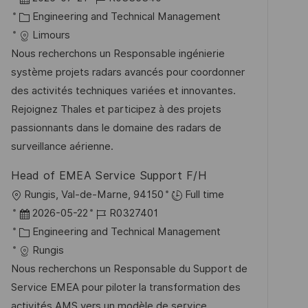
e
t
a
K
o
Engineering and Technical Management
n
t
a
b
Limours
t
u
t
-
Nous recherchons un Responsable ingénierie
l
m
e
I
système projets radars avancés pour coordonner
i
d
g
D
des activités techniques variées et innovantes.
c
e
o
Rejoignez Thales et participez à des projets
h
r
r
passionnants dans le domaine des radars de
u
V
i
surveillance aérienne.
n
e
e
g
Head of EMEA Service Support F/H
r
O
Rungis, Val-de-Marne, 94150
Full time
ö
r
D
J
2026-05-22
R0327401
f
t
a
K
o
Engineering and Technical Management
f
t
a
b
Rungis
e
u
t
-
Nous recherchons un Responsable du Support de
n
m
e
I
Service EMEA pour piloter la transformation des
t
d
g
D
activités AMS vers un modèle de service