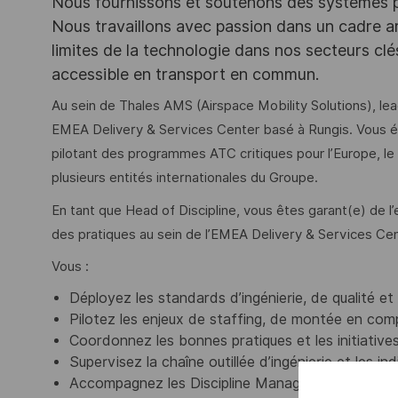
Nous fournissons et soutenons des systèmes pou
Nous travaillons avec passion dans un cadre ar
limites de la technologie dans nos secteurs clé
accessible en transport en commun.
Au sein de Thales AMS (Airspace Mobility Solutions), lea
EMEA Delivery & Services Center basé à Rungis. Vous év
pilotant des programmes ATC critiques pour l’Europe, le 
plusieurs entités internationales du Groupe.
En tant que Head of Discipline, vous êtes garant(e) de l’e
des pratiques au sein de l’EMEA Delivery & Services Cen
Vous :
Déployez les standards d’ingénierie, de qualité et
Pilotez les enjeux de staffing, de montée en c
Coordonnez les bonnes pratiques et les initiative
Supervisez la chaîne outillée d’ingénierie et les 
Accompagnez les Discipline Managers et les équip