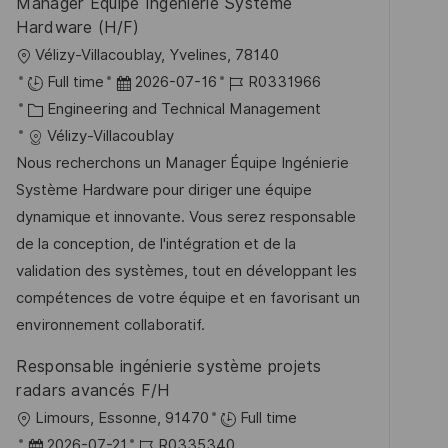
Manager Equipe Ingénierie Système
ö
Hardware (H/F)
f
O
Vélizy-Villacoublay, Yvelines, 78140
f
r
D
J
Full time
2026-07-16
R0331966
e
t
K
a
o
Engineering and Technical Management
n
a
t
b
Vélizy-Villacoublay
t
t
u
-
Nous recherchons un Manager Équipe Ingénierie
l
e
m
I
Système Hardware pour diriger une équipe
i
g
d
D
dynamique et innovante. Vous serez responsable
c
o
e
de la conception, de l'intégration et de la
h
r
r
validation des systèmes, tout en développant les
u
i
V
compétences de votre équipe et en favorisant un
n
e
e
environnement collaboratif.
g
r
Responsable ingénierie système projets
ö
radars avancés F/H
f
O
Limours, Essonne, 91470
Full time
f
r
D
J
2026-07-21
R0335340