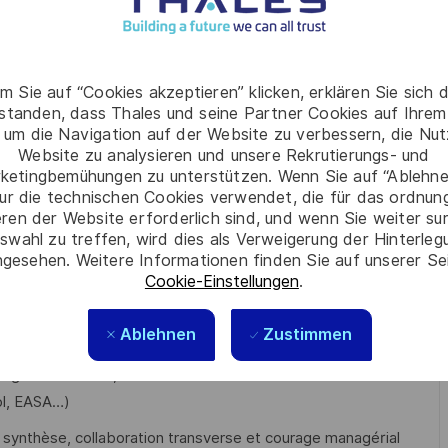
au partage des innovations AMS au niveau Groupe
m Sie auf “Cookies akzeptieren” klicken, erklären Sie sich 
rstanden, dass Thales und seine Partner Cookies auf Ihrem
 um die Navigation auf der Website zu verbessern, die Nu
tion d’une organisation internationale stratégique ?
Website zu analysieren und unsere Rekrutierungs- und
ketingbemühungen zu unterstützen. Wenn Sie auf “Ablehnen
 la performance des disciplines d’ingénierie ?
ur die technischen Cookies verwendet, die für das ordnu
anisations à l’échelle EMEA ?
eren der Website erforderlich sind, und wenn Sie weiter su
xe mêlant ingénierie, transformation et enjeux
swahl zu treffen, wird dies als Verweigerung der Hinterle
gesehen. Weitere Informationen finden Sie auf unserer Se
Cookie-Einstellungen
.
ac+5)
et avez une expérience
significative
sur :
 logicielle,
Ablehnen
Zustimmen
rganisationnelle,
ol, EASA…)
 synthèse, collaboration transverse et courage managérial