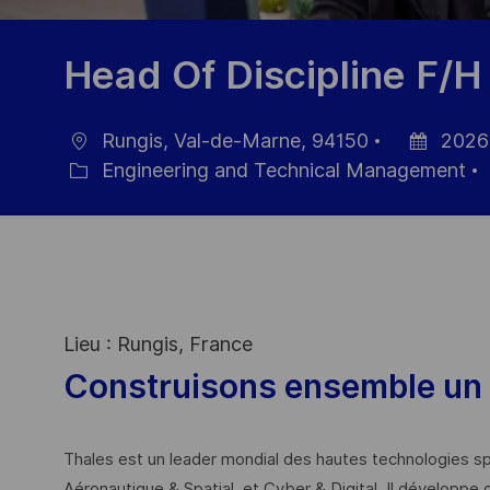
Head Of Discipline F/H
Rungis, Val-de-Marne, 94150
2026
Ort
Datum
Engineering and Technical Management
Kategorie
der
Veröffentli
Lieu : Rungis, France
Construisons ensemble un 
Thales est un leader mondial des hautes technologies spé
Aéronautique & Spatial, et Cyber & Digital. Il développe 