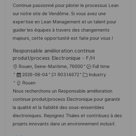
e
u
-
e
Continue passionné pour piloter le processus Lean
n
m
I
g
sur notre site de Vendôme. Si vous avez une
t
d
D
o
expertise en Lean Management et un talent pour
l
e
r
guider les équipes à travers des changements
i
r
i
majeurs, cette opportunité est faite pour vous !
c
V
e
Responsable amélioration continue
h
e
produit/process Electronique - F/H
u
r
O
Rouen, Seine-Maritime, 76000
Full time
n
ö
r
D
J
K
2026-08-04
R0314672
Industry
g
f
t
a
o
a
Rouen
f
t
b
t
Nous recherchons un Responsable amélioration
e
u
-
e
continue produit/process Electronique pour garantir
n
m
I
g
la qualité et la fiabilité des sous-ensembles
t
d
D
o
électroniques. Rejoignez Thales et contribuez à des
l
e
r
projets innovants dans un environnement inclusif.
i
r
i