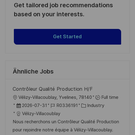
Get tailored job recommendations
based on your interests.
Get Started
Ähnliche Jobs
Contrôleur Qualité Production H/F
O
Vélizy-Villacoublay, Yvelines, 78140
Full time
r
D
J
K
2026-07-31
R0336191
Industry
t
a
o
a
Vélizy-Villacoublay
t
b
t
Nous recherchons un Contrôleur Qualité Production
u
-
e
pour rejoindre notre équipe à Vélizy-Villacoublay.