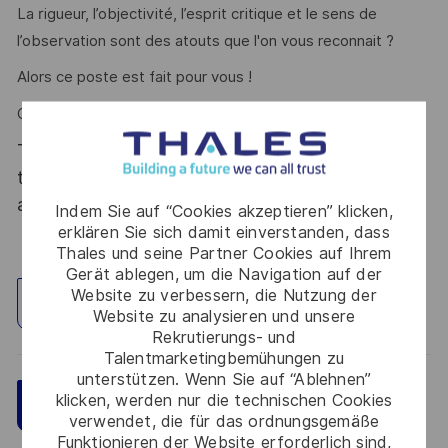
La rigueur, l’objectivité, l’esprit critique et le sens de
l’observation sont des atouts que l'on vous reconnait ?
Alors ce poste est fait pour vous !
CDD de 6 mois.
Thales, entreprise Handi-Engagée, reconnait
tous les talents. La diversité est notre meilleur
atout. Postulez et rejoignez nous !
Indem Sie auf “Cookies akzeptieren” klicken,
erklären Sie sich damit einverstanden, dass
Thales und seine Partner Cookies auf Ihrem
Gerät ablegen, um die Navigation auf der
Website zu verbessern, die Nutzung der
Standort erkunden
Website zu analysieren und unsere
Rekrutierungs- und
Talentmarketingbemühungen zu
unterstützen. Wenn Sie auf “Ablehnen”
klicken, werden nur die technischen Cookies
Speichern
Jetzt bewerben
verwendet, die für das ordnungsgemäße
Funktionieren der Website erforderlich sind,