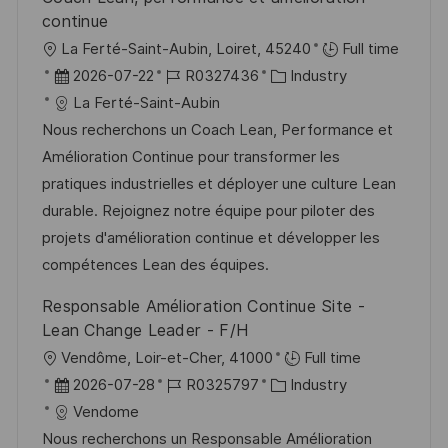
e
u
continue
r
n
O
La Ferté-Saint-Aubin, Loiret, 45240
Full time
ö
g
r
D
J
K
2026-07-22
R0327436
Industry
f
t
a
o
a
La Ferté-Saint-Aubin
f
t
b
t
Nous recherchons un Coach Lean, Performance et
e
u
-
e
Amélioration Continue pour transformer les
n
m
I
g
pratiques industrielles et déployer une culture Lean
t
d
D
o
durable. Rejoignez notre équipe pour piloter des
l
e
r
projets d'amélioration continue et développer les
i
r
i
compétences Lean des équipes.
c
V
e
Responsable Amélioration Continue Site -
h
e
Lean Change Leader - F/H
u
r
O
Vendôme, Loir-et-Cher, 41000
Full time
n
ö
r
D
J
K
2026-07-28
R0325797
Industry
g
f
t
a
o
a
Vendome
f
t
b
t
Nous recherchons un Responsable Amélioration