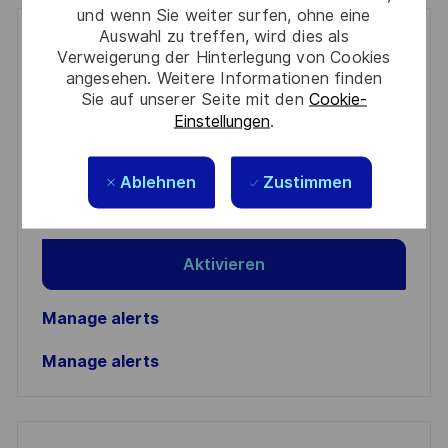
und wenn Sie weiter surfen, ohne eine
Auswahl zu treffen, wird dies als
Get notified for similar jobs
Verweigerung der Hinterlegung von Cookies
angesehen. Weitere Informationen finden
You'll receive updates once a week
Sie auf unserer Seite mit den
Cookie-
Einstellungen
.
Enter
Email
Ablehnen
Zustimmen
address
Required
Prüfen Sie die Bedingungen für die Verarbeitung
(Required)
persönlicher Daten und stimmen Sie ihnen zu
Aktivieren
Manage alerts
Manage alerts