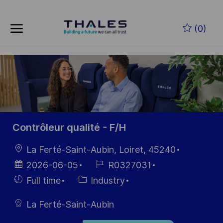
Zum Hauptinhalt springen
(0)
-
Contrôleur qualité - F/H
Ort
La Ferté-Saint-Aubin, Loiret, 45240
Datum der
Job-
2026-06-05
R0327031
Veröffentlichung
ID
Einstellunngstyp
Kategorie
Full time
Industry
La Ferté-Saint-Aubin