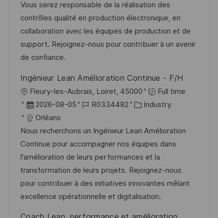
m
I
g
Vous serez responsable de la réalisation des
d
D
o
contrôles qualité en production électronique, en
e
r
collaboration avec les équipes de production et de
r
i
support. Rejoignez-nous pour contribuer à un avenir
V
e
de confiance.
e
Ingénieur Lean Amélioration Continue - F/H
r
O
Fleury-les-Aubrais, Loiret, 45000
Full time
ö
r
D
J
K
2026-08-05
R0334482
Industry
f
t
a
o
a
Orléans
f
t
b
t
Nous recherchons un Ingénieur Lean Amélioration
e
u
-
e
Continue pour accompagner nos équipes dans
n
m
I
g
l'amélioration de leurs performances et la
t
d
D
o
transformation de leurs projets. Rejoignez-nous
l
e
r
pour contribuer à des initiatives innovantes mêlant
i
r
i
excellence opérationnelle et digitalisation.
c
V
e
h
Coach Lean, performance et amélioration