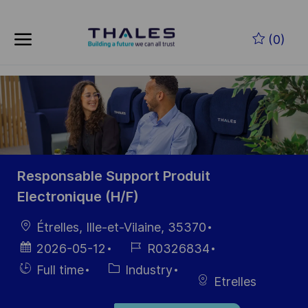
Skip to main content
Zum Hauptinhalt springen
(0)
-
-
Responsable Support Produit
Electronique (H/F)
Ort
Étrelles, Ille-et-Vilaine, 35370
Datum der
Job-
2026-05-12
R0326834
Veröffentlichung
ID
Einstellunngstyp
Kategorie
Full time
Industry
Etrelles