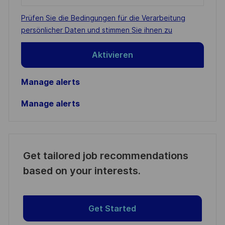
Email
address
Required
Prüfen Sie die Bedingungen für die Verarbeitung
(Required)
persönlicher Daten und stimmen Sie ihnen zu
Aktivieren
Manage alerts
Manage alerts
Get tailored job recommendations
based on your interests.
Get Started