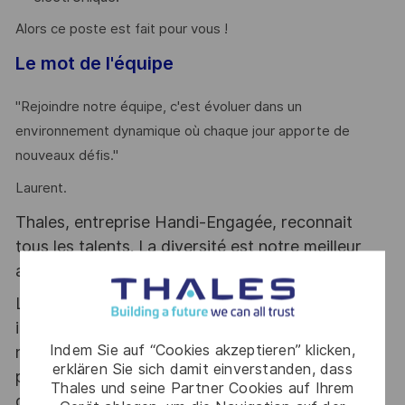
Alors ce poste est fait pour vous !
Le mot de l'équipe
"Rejoindre notre équipe, c'est évoluer dans un
environnement dynamique où chaque jour apporte de
nouveaux défis."
Laurent.
Thales, entreprise Handi-Engagée, reconnait
tous les talents. La diversité est notre meilleur
atout. Postulez et rejoignez nous !
Le poste pouvant nécessiter d'accéder à des
informations relevant du secret de la défense
Indem Sie auf “Cookies akzeptieren” klicken,
nationale, la personne retenue fera l'objet d'une
erklären Sie sich damit einverstanden, dass
procédure d’habilitation, conformément aux
Thales und seine Partner Cookies auf Ihrem
dispositions des articles R.2311-1 et suivants du