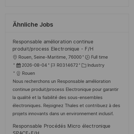
Ähnliche Jobs
Responsable amélioration continue
produit/process Electronique - F/H
O
Rouen, Seine-Maritime, 76000
Full time
r
D
J
K
2026-08-04
R0314672
Industry
t
a
o
a
Rouen
t
b
t
Nous recherchons un Responsable amélioration
u
-
e
continue produit/process Electronique pour garantir
m
I
g
la qualité et la fiabilité des sous-ensembles
d
D
o
électroniques. Rejoignez Thales et contribuez à des
e
r
projets innovants dans un environnement inclusif.
r
i
Responsable Procédés Micro électronique
V
e
SPACE-F/H