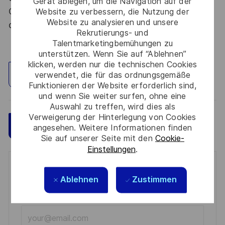
Gerät ablegen, um die Navigation auf der
Code de la défense et de l’IGI 1300 SGDSN/PSE
Website zu verbessern, die Nutzung der
Website zu analysieren und unsere
du 09 août 2021.
Rekrutierungs- und
Talentmarketingbemühungen zu
unterstützen. Wenn Sie auf “Ablehnen”
klicken, werden nur die technischen Cookies
verwendet, die für das ordnungsgemäße
Standort erkunden
Funktionieren der Website erforderlich sind,
und wenn Sie weiter surfen, ohne eine
Auswahl zu treffen, wird dies als
Verweigerung der Hinterlegung von Cookies
Speichern
Jetzt bewerben
angesehen. Weitere Informationen finden
Sie auf unserer Seite mit den
Cookie-
Einstellungen
.
Get notified for similar jobs
Ablehnen
Zustimmen
You'll receive updates once a week
Enter