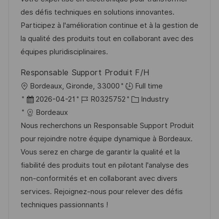
n
d
D
o
des défis techniques en solutions innovantes.
t
e
r
Participez à l'amélioration continue et à la gestion de
l
r
i
la qualité des produits tout en collaborant avec des
i
V
e
équipes pluridisciplinaires.
c
e
h
Responsable Support Produit F/H
r
u
O
Bordeaux, Gironde, 33000
Full time
ö
n
r
D
J
K
2026-04-21
R0325752
Industry
f
g
t
a
o
a
Bordeaux
f
t
b
t
Nous recherchons un Responsable Support Produit
e
u
-
e
pour rejoindre notre équipe dynamique à Bordeaux.
n
m
I
g
Vous serez en charge de garantir la qualité et la
t
d
D
o
fiabilité des produits tout en pilotant l'analyse des
l
e
r
non-conformités et en collaborant avec divers
i
r
i
services. Rejoignez-nous pour relever des défis
c
V
e
techniques passionnants !
h
e