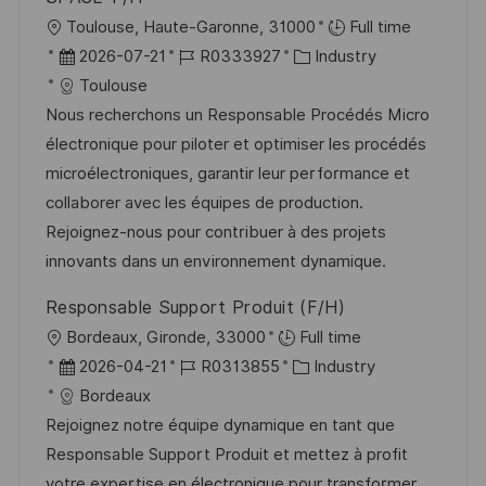
e
O
Toulouse, Haute-Garonne, 31000
Full time
r
r
D
J
K
2026-07-21
R0333927
Industry
ö
t
a
o
a
Toulouse
f
t
b
t
Nous recherchons un Responsable Procédés Micro
f
u
-
e
électronique pour piloter et optimiser les procédés
e
m
I
g
microélectroniques, garantir leur performance et
n
d
D
o
collaborer avec les équipes de production.
t
e
r
Rejoignez-nous pour contribuer à des projets
l
r
i
innovants dans un environnement dynamique.
i
V
e
c
Responsable Support Produit (F/H)
e
h
O
Bordeaux, Gironde, 33000
Full time
r
u
r
D
J
K
2026-04-21
R0313855
Industry
ö
n
t
a
o
a
Bordeaux
f
g
t
b
t
Rejoignez notre équipe dynamique en tant que
f
u
-
e
Responsable Support Produit et mettez à profit
e
m
I
g
votre expertise en électronique pour transformer