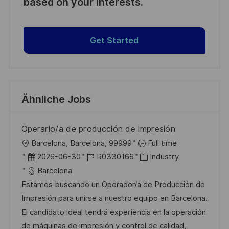
based on your interests.
Get Started
Ähnliche Jobs
Operario/a de producción de impresión
O
Barcelona, Barcelona, 99999
Full time
r
D
J
K
2026-06-30
R0330166
Industry
t
a
o
a
Barcelona
t
b
t
Estamos buscando un Operador/a de Producción de
u
-
e
Impresión para unirse a nuestro equipo en Barcelona.
m
I
g
El candidato ideal tendrá experiencia en la operación
d
D
o
de máquinas de impresión y control de calidad,