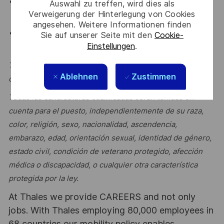
Entorno industrial dinámico, con fuerte cultura de
Auswahl zu treffen, wird dies als
Verweigerung der Hinterlegung von Cookies
seguridad y sostenibilidad.
angesehen. Weitere Informationen finden
Oportunidades de desarrollo profesional dentro de
Sie auf unserer Seite mit den
Cookie-
Einstellungen
.
Thales.
Thales es una empresa que promueve la igualdad de
Ablehnen
Zustimmen
oportunidades.
Todas las candidaturas cualificadas
serán tenidas en
cuenta para el puesto, independientemente de su raza,
color, religión, sexo, nacionalidad, ascendencia,
embarazo, edad, orientación sexual, identidad de género,
estado civil, condición de veterano protegido, afección
médica o discapacidad, o cualquier otra característica
protegida por l
a ley.
At Thales we provide CAREERS and not only
jobs. With Thales employing 80,000 employees in
68 countries our mobility policy enables