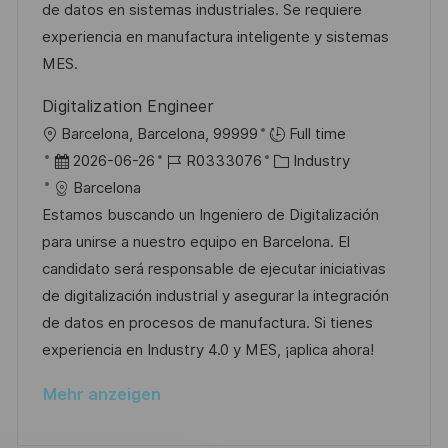
e
r
de datos en sistemas industriales. Se requiere
i
r
i
experiencia en manufactura inteligente y sistemas
c
V
e
MES.
h
e
u
Digitalization Engineer
r
n
O
Barcelona, Barcelona, 99999
Full time
ö
g
r
D
J
K
2026-06-26
R0333076
Industry
f
t
a
o
a
Barcelona
f
t
b
t
Estamos buscando un Ingeniero de Digitalización
e
u
-
e
para unirse a nuestro equipo en Barcelona. El
n
m
I
g
candidato será responsable de ejecutar iniciativas
t
d
D
o
de digitalización industrial y asegurar la integración
l
e
r
de datos en procesos de manufactura. Si tienes
i
r
i
experiencia en Industry 4.0 y MES, ¡aplica ahora!
c
V
e
h
Mehr anzeigen
e
u
r
n