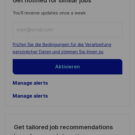
Get notified for similar jobs
You'll receive updates once a week
Enter
Email
address
Required
Prüfen Sie die Bedingungen für die Verarbeitung
(Required)
persönlicher Daten und stimmen Sie ihnen zu
Aktivieren
Manage alerts
Manage alerts
Get tailored job recommendations