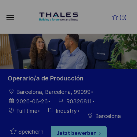
Skip to main content
Zum Hauptinhalt springen
(0)
-
-
Operario/a de Producción
Ort
Barcelona, Barcelona, 99999
Datum der
Job-
2026-06-26
R0326811
Veröffentlichung
ID
Einstellunngstyp
Kategorie
Full time
Industry
Barcelona
Speichern
Jetzt bewerben