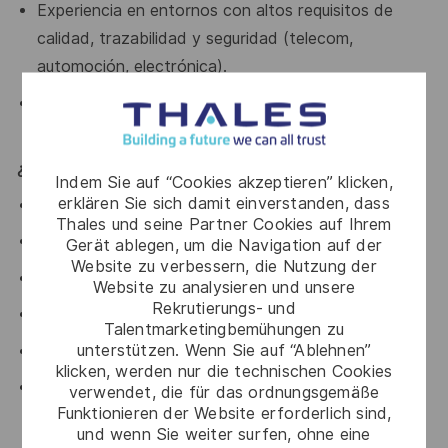
Experiencia en entornos con altos requisitos de
calidad, trazabilidad
y seguridad (telecom,
automoción, electrónica).
Conocimiento básico de Lean Manufacturing, 5S o
mejora continua.
¿Qué ofrecemos?
Indem Sie auf “Cookies akzeptieren” klicken,
erklären Sie sich damit einverstanden, dass
Retribución flexible
Thales und seine Partner Cookies auf Ihrem
Trabajo por turnos
Gerät ablegen, um die Navigation auf der
Website zu verbessern, die Nutzung der
Seguro de vida
Website zu analysieren und unsere
Rekrutierungs- und
Seguro de salud parcialmente subvencionado
Talentmarketingbemühungen zu
unterstützen. Wenn Sie auf “Ablehnen”
Servicios para la conciliación
klicken, werden nur die technischen Cookies
Incorporación a una compañía líder global en
verwendet, die für das ordnungsgemäße
Funktionieren der Website erforderlich sind,
ciberseguridad e identidad digital.
und wenn Sie weiter surfen, ohne eine