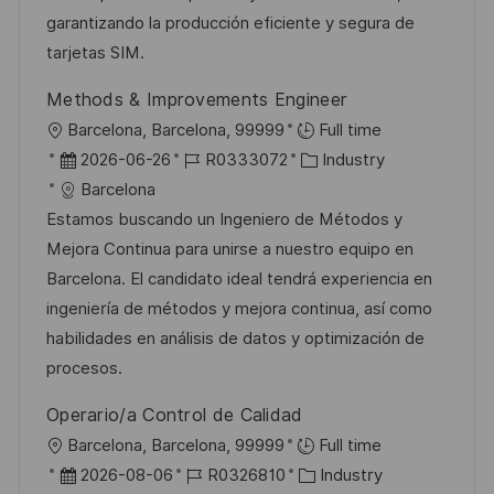
e
r
garantizando la producción eficiente y segura de
r
i
tarjetas SIM.
V
e
Methods & Improvements Engineer
e
O
Barcelona, Barcelona, 99999
Full time
r
r
D
J
K
2026-06-26
R0333072
Industry
ö
t
a
o
a
Barcelona
f
t
b
t
Estamos buscando un Ingeniero de Métodos y
f
u
-
e
Mejora Continua para unirse a nuestro equipo en
e
m
I
g
Barcelona. El candidato ideal tendrá experiencia en
n
d
D
o
ingeniería de métodos y mejora continua, así como
t
e
r
habilidades en análisis de datos y optimización de
l
r
i
procesos.
i
V
e
c
Operario/a Control de Calidad
e
h
O
Barcelona, Barcelona, 99999
Full time
r
u
r
D
J
K
2026-08-06
R0326810
Industry
ö