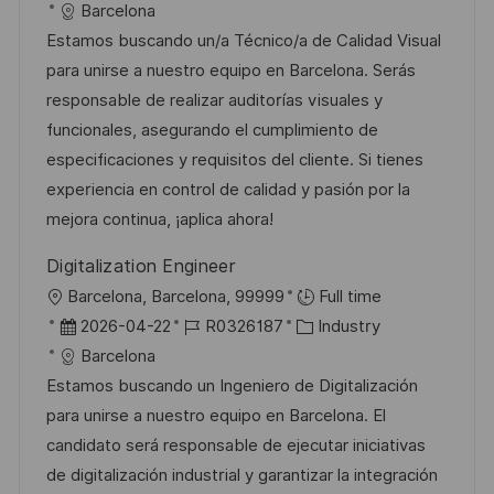
n
t
a
o
a
Barcelona
f
g
t
b
t
Estamos buscando un/a Técnico/a de Calidad Visual
f
u
-
e
para unirse a nuestro equipo en Barcelona. Serás
e
m
I
g
responsable de realizar auditorías visuales y
n
d
D
o
funcionales, asegurando el cumplimiento de
t
e
r
especificaciones y requisitos del cliente. Si tienes
l
r
i
experiencia en control de calidad y pasión por la
i
V
e
mejora continua, ¡aplica ahora!
c
e
h
Digitalization Engineer
r
u
O
Barcelona, Barcelona, 99999
Full time
ö
n
r
D
J
K
2026-04-22
R0326187
Industry
f
g
t
a
o
a
Barcelona
f
t
b
t
Estamos buscando un Ingeniero de Digitalización
e
u
-
e
para unirse a nuestro equipo en Barcelona. El
n
m
I
g
candidato será responsable de ejecutar iniciativas
t
d
D
o
de digitalización industrial y garantizar la integración
l