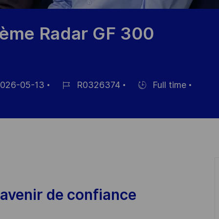
stème Radar GF 300
026-05-13
R0326374
Full time
Job-
Einstellunngstyp
ID
ntlichung
avenir de confiance