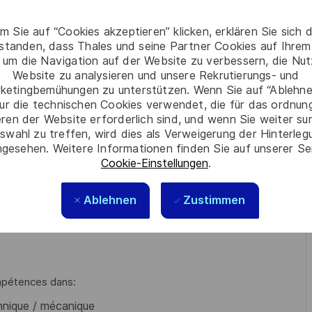
m Sie auf “Cookies akzeptieren” klicken, erklären Sie sich 
rstanden, dass Thales und seine Partner Cookies auf Ihrem
 um die Navigation auf der Website zu verbessern, die Nu
ue sur les différents sites Client en France principalement,
Website zu analysieren und unsere Rekrutierungs- und
ketingbemühungen zu unterstützen. Wenn Sie auf “Ablehnen
sur le matériel
ur die technischen Cookies verwendet, die für das ordnu
eren der Website erforderlich sind, und wenn Sie weiter su
nostique et coordonne la maintenance corrective
swahl zu treffen, wird dies als Verweigerung der Hinterle
e afin de maintenir le cycle de vie du produit
gesehen. Weitere Informationen finden Sie auf unserer Se
nels client.
Cookie-Einstellungen
.
ure de la traçabilité des points techniques identifiés
Ablehnen
Zustimmen
ompétences dans:
hnique / mécanique