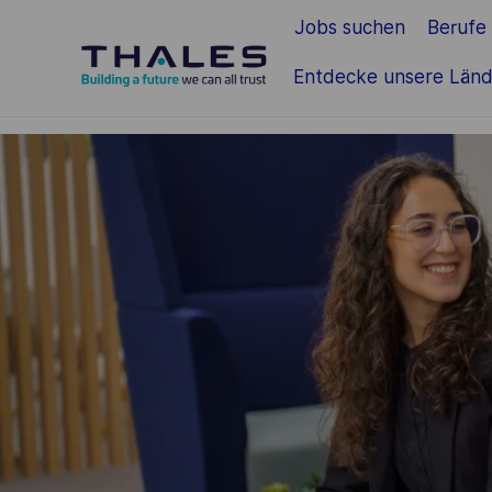
Jobs suchen
Berufe
Zum Hauptinhalt springen
Entdecke unsere Länd
-
-