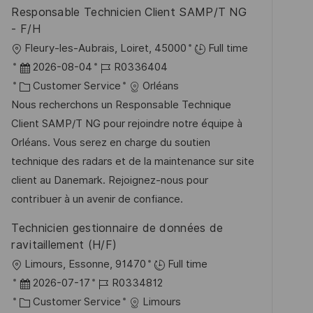
r
Responsable Technicien Client SAMP/T NG
n
ö
- F/H
g
f
O
Fleury-les-Aubrais, Loiret, 45000
Full time
f
r
D
J
2026-08-04
R0336404
e
t
a
K
o
Customer Service
Orléans
n
t
a
b
Nous recherchons un Responsable Technique
t
u
t
-
Client SAMP/T NG pour rejoindre notre équipe à
l
m
e
I
Orléans. Vous serez en charge du soutien
i
d
g
D
technique des radars et de la maintenance sur site
c
e
o
client au Danemark. Rejoignez-nous pour
h
r
r
contribuer à un avenir de confiance.
u
V
i
Technicien gestionnaire de données de
n
e
e
ravitaillement (H/F)
g
r
O
Limours, Essonne, 91470
Full time
ö
r
D
J
2026-07-17
R0334812
f
t
a
K
o
Customer Service
Limours
f