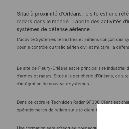
Situé à proximité d'Orléans, le site est une ré
radars dans le monde. Il abrite des activités d
systèmes de défense aérienne.
L'activité Systèmes terrestres et aériens conçoit des 
pour le contrôle du trafic aérien civil et militaire, la dé
Le site de Fleury-Orléans est le principal site industrie
d’armes et radars. Situé à la périphérie d'Orléans, ce s
d'intégration de nouveaux systèmes.
Dans ce cadre le Technicien Radar GF300 Client est char
opérationnelles de radars sur site client (France en partic
Une formation sera effectuée pour acquérir les compéte