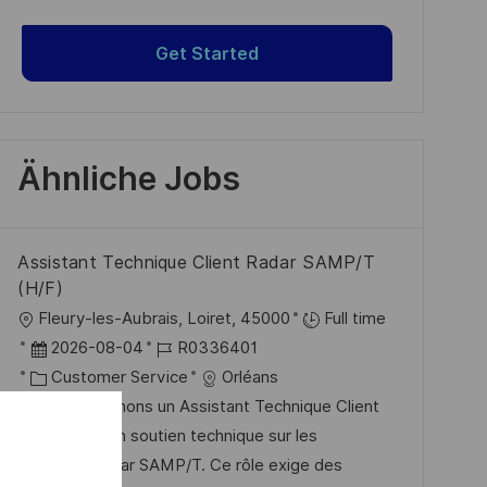
Get Started
Ähnliche Jobs
Assistant Technique Client Radar SAMP/T
(H/F)
O
Fleury-les-Aubrais, Loiret, 45000
Full time
r
D
J
2026-08-04
R0336401
t
a
K
o
Customer Service
Orléans
t
a
b
Nous recherchons un Assistant Technique Client
u
t
-
pour fournir un soutien technique sur les
m
e
I
systèmes radar SAMP/T. Ce rôle exige des