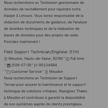
t
a
b
Nous recherchons un Technicien gestionnaire de
e
u
t
-
données de ravitaillement pour rejoindre notre
n
m
e
I
équipe à Limours. Vous serez responsable de la
t
d
g
D
rédaction de documents de guidance, de l'analyse
l
e
o
de données techniques et de la réalisation de
i
r
r
bases de données pour des projets de radar.
c
V
i
Postulez maintenant !
h
e
e
u
Field Support Technician/Engineer (F/H)
r
n
O
Meudon, Hauts-de-Seine, 92190
Full time
ö
g
r
D
J
2026-07-28
R0334684
f
t
a
K
o
Customer Service
Meudon
f
t
a
b
Nous recherchons un Technicien de Support
e
u
t
-
Terrain pour assurer la maintenance et le support
n
m
e
I
technique de solutions critiques. Rejoignez Thales
t
d
g
D
à Meudon et contribuez à garantir la disponibilité
l
e
o
de nos systèmes auprès de clients prestigieux.
i