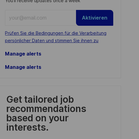
You'll receive updates once a week
Enter
Aktivieren
Email
address
Required
Prüfen Sie die Bedingungen für die Verarbeitung
(Required)
persönlicher Daten und stimmen Sie ihnen zu
Manage alerts
Manage alerts
Get tailored job
recommendations
based on your
interests.