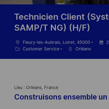
Technicien Client (Sy
SAMP/T NG) (H/F)
Fleury-les-Aubrais, Loiret, 45000
2
Ort
Datum
Customer Service
Orléans
Kategorie
der
Veröffe
Lieu : Orléans, France
Construisons ensemble un 