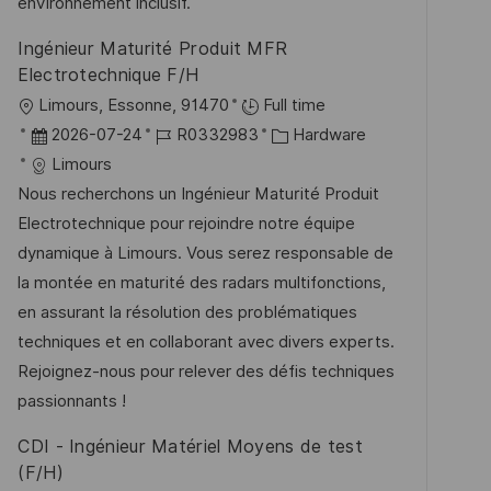
e
environnement inclusif.
n
r
Ingénieur Maturité Produit MFR
g
ö
Electrotechnique F/H
f
O
Limours, Essonne, 91470
Full time
f
r
D
J
K
2026-07-24
R0332983
Hardware
e
t
a
o
a
Limours
n
t
b
t
Nous recherchons un Ingénieur Maturité Produit
t
u
-
e
Electrotechnique pour rejoindre notre équipe
l
m
I
g
dynamique à Limours. Vous serez responsable de
i
d
D
o
la montée en maturité des radars multifonctions,
c
e
r
en assurant la résolution des problématiques
h
r
i
techniques et en collaborant avec divers experts.
u
V
e
Rejoignez-nous pour relever des défis techniques
n
e
passionnants !
g
r
CDI - Ingénieur Matériel Moyens de test
ö
(F/H)
f