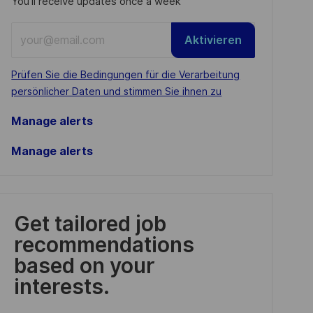
You'll receive updates once a week
Enter
Aktivieren
Email
address
Required
Prüfen Sie die Bedingungen für die Verarbeitung
(Required)
persönlicher Daten und stimmen Sie ihnen zu
Manage alerts
Manage alerts
Get tailored job
recommendations
based on your
interests.