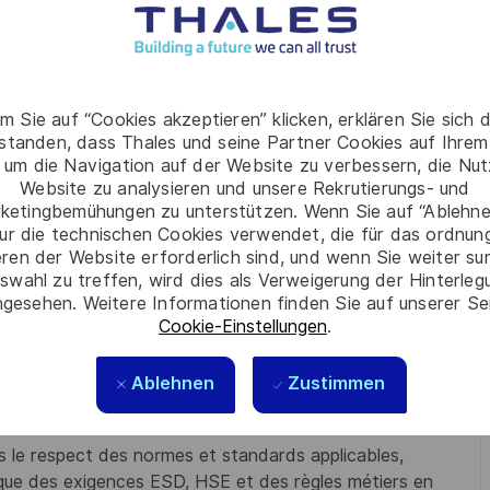
mation et d’amélioration continue, notamment au travers de
 de la structuration des pratiques documentaires et
m Sie auf “Cookies akzeptieren” klicken, erklären Sie sich 
rstanden, dass Thales und seine Partner Cookies auf Ihrem
 um die Navigation auf der Website zu verbessern, die Nu
Website zu analysieren und unsere Rekrutierungs- und
 de réalisation de câblage, maquettes ou sous-ensembles
ketingbemühungen zu unterstützen. Wenn Sie auf “Ablehnen
ité technique, de la complétude des données d’entrée et
ur die technischen Cookies verwendet, die für das ordnu
eren der Website erforderlich sind, und wenn Sie weiter su
ment définies, en élaborant les éléments nécessaires à
swahl zu treffen, wird dies als Verweigerung der Hinterle
ocuments de câblage), notamment à l’aide d’outils tels que
gesehen. Weitere Informationen finden Sie auf unserer Se
faciliter la reprise de ces réalisations dans les
Cookie-Einstellungen
.
vigueur.
 les ressources internes et externes du périmètre, en
Ablehnen
Zustimmen
ticipation des besoins, la gestion des aléas et le respect
s le respect des normes et standards applicables,
e des exigences ESD, HSE et des règles métiers en