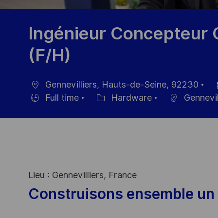
Ingénieur Concepteur 
(F/H)
Gennevilliers, Hauts-de-Seine, 92230
Ort
Da
Full time
Hardware
Gennevil
Einstellunngstyp
Kategorie
de
Ve
Lieu : Gennevilliers, France
Construisons ensemble un 