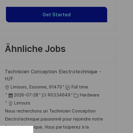
Get Started
Ähnliche Jobs
Technicien Conception Electrotechnique -
H/F
O
Limours, Essonne, 91470
Full time
r
D
J
K
2026-07-28
R0334649
Hardware
t
a
o
a
Limours
t
b
t
Nous recherchons un Technicien Conception
u
-
e
Electrotechnique passionné pour rejoindre notre
m
I
g
équipe dynamique. Vous participerez à la