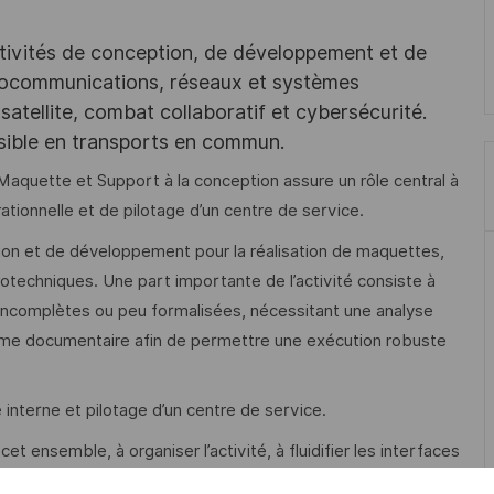
tivités de conception, de développement et de
iocommunications, réseaux et systèmes
satellite, combat collaboratif et cybersécurité.
ssible en transports en commun.
 Maquette et Support à la conception assure un rôle central à
ationnelle et de pilotage d’un centre de service.
ion et de développement pour la réalisation de maquettes,
techniques. Une part importante de l’activité consiste à
incomplètes ou peu formalisées, nécessitant une analyse
forme documentaire afin de permettre une exécution robuste
.
 interne et pilotage d’un centre de service.
t ensemble, à organiser l’activité, à fluidifier les interfaces
et les délais dans le respect des standards métiers, des