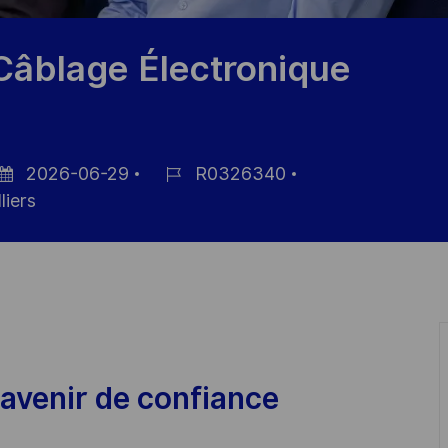
Câblage Électronique
2026-06-29
R0326340
tum
Job-
liers
r
ID
röffentlichung
avenir de confiance