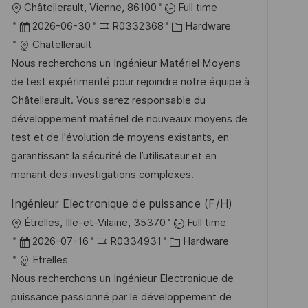
O
Châtellerault, Vienne, 86100
Full time
f
r
D
J
K
2026-06-30
R0332368
Hardware
e
t
a
o
a
Chatellerault
n
t
b
t
Nous recherchons un Ingénieur Matériel Moyens
t
u
-
e
de test expérimenté pour rejoindre notre équipe à
l
m
I
g
Châtellerault. Vous serez responsable du
i
d
D
o
développement matériel de nouveaux moyens de
c
e
r
test et de l'évolution de moyens existants, en
h
r
i
garantissant la sécurité de l’utilisateur et en
u
V
e
menant des investigations complexes.
n
e
g
Ingénieur Electronique de puissance (F/H)
r
O
Étrelles, Ille-et-Vilaine, 35370
Full time
ö
r
D
J
K
2026-07-16
R0334931
Hardware
f
t
a
o
a
Etrelles
f
t
b
t
Nous recherchons un Ingénieur Electronique de
e
u
-
e
puissance passionné par le développement de
n