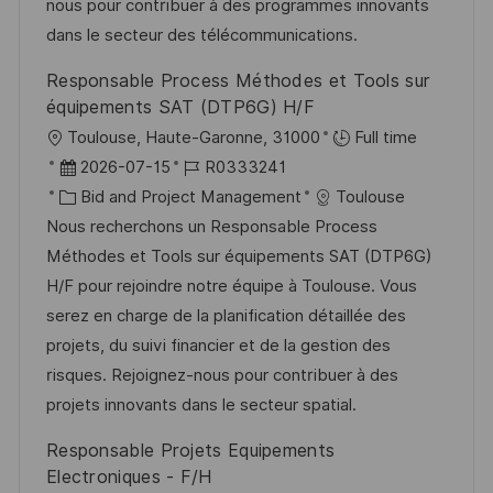
r
r
nous pour contribuer à des programmes innovants
V
i
dans le secteur des télécommunications.
e
e
Responsable Process Méthodes et Tools sur
r
équipements SAT (DTP6G) H/F
ö
O
Toulouse, Haute-Garonne, 31000
Full time
f
r
D
J
2026-07-15
R0333241
f
t
a
K
o
Bid and Project Management
Toulouse
e
t
a
b
Nous recherchons un Responsable Process
n
u
t
-
Méthodes et Tools sur équipements SAT (DTP6G)
t
m
e
I
H/F pour rejoindre notre équipe à Toulouse. Vous
l
d
g
D
serez en charge de la planification détaillée des
i
e
o
projets, du suivi financier et de la gestion des
c
r
r
risques. Rejoignez-nous pour contribuer à des
h
V
i
projets innovants dans le secteur spatial.
u
e
e
Responsable Projets Equipements
n
r
Electroniques - F/H
g
ö