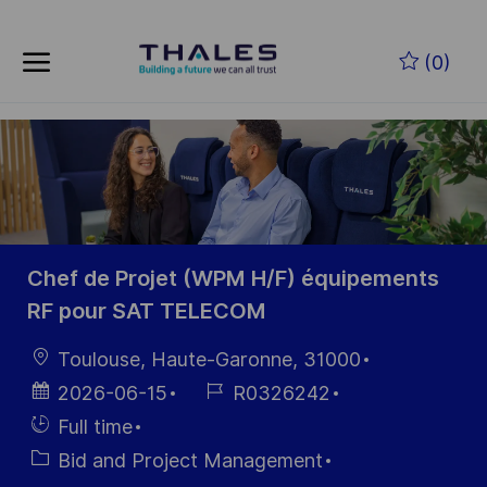
Skip to main content
Zum Hauptinhalt springen
(0)
-
-
Chef de Projet (WPM H/F) équipements
RF pour SAT TELECOM
Ort
Toulouse, Haute-Garonne, 31000
Datum der
Job-
2026-06-15
R0326242
Veröffentlichung
ID
Einstellunngstyp
Full time
Kategorie
Bid and Project Management