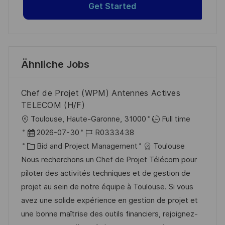
Get Started
Ähnliche Jobs
Chef de Projet (WPM) Antennes Actives
TELECOM (H/F)
O
Toulouse, Haute-Garonne, 31000
Full time
r
D
J
2026-07-30
R0333438
t
a
K
o
Bid and Project Management
Toulouse
t
a
b
Nous recherchons un Chef de Projet Télécom pour
u
t
-
piloter des activités techniques et de gestion de
m
e
I
projet au sein de notre équipe à Toulouse. Si vous
d
g
D
avez une solide expérience en gestion de projet et
e
o
une bonne maîtrise des outils financiers, rejoignez-