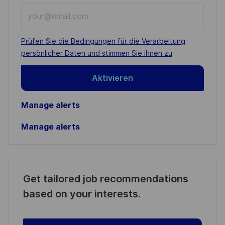
Enter
Email
address
Required
Prüfen Sie die Bedingungen für die Verarbeitung
(Required)
persönlicher Daten und stimmen Sie ihnen zu
Aktivieren
Manage alerts
Manage alerts
Get tailored job recommendations
based on your interests.