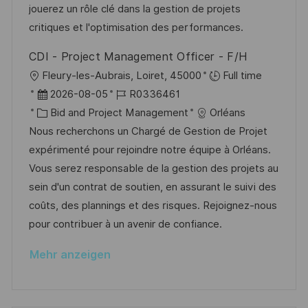
d
g
D
jouerez un rôle clé dans la gestion de projets
t
e
o
critiques et l'optimisation des performances.
l
r
r
i
CDI - Project Management Officer - F/H
V
i
c
O
Fleury-les-Aubrais, Loiret, 45000
Full time
e
e
h
r
D
J
2026-08-05
R0336461
r
u
t
a
K
o
Bid and Project Management
Orléans
ö
n
t
a
b
Nous recherchons un Chargé de Gestion de Projet
f
g
u
t
-
expérimenté pour rejoindre notre équipe à Orléans.
f
m
e
I
Vous serez responsable de la gestion des projets au
e
d
g
D
sein d'un contrat de soutien, en assurant le suivi des
n
e
o
coûts, des plannings et des risques. Rejoignez-nous
t
r
r
pour contribuer à un avenir de confiance.
l
V
i
i
Mehr anzeigen
e
e
c
r
h
ö
u