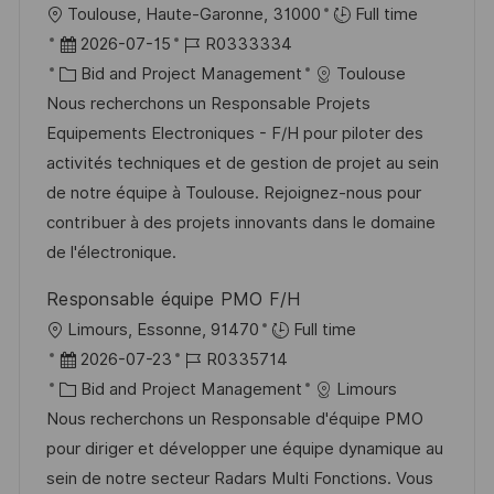
O
Toulouse, Haute-Garonne, 31000
Full time
f
r
D
J
2026-07-15
R0333334
f
t
a
K
o
Bid and Project Management
Toulouse
e
t
a
b
Nous recherchons un Responsable Projets
n
u
t
-
Equipements Electroniques - F/H pour piloter des
t
m
e
I
activités techniques et de gestion de projet au sein
l
d
g
D
de notre équipe à Toulouse. Rejoignez-nous pour
i
e
o
contribuer à des projets innovants dans le domaine
c
r
r
de l'électronique.
h
V
i
u
Responsable équipe PMO F/H
e
e
n
O
Limours, Essonne, 91470
Full time
r
g
r
D
J
2026-07-23
R0335714
ö
t
a
K
o
Bid and Project Management
Limours
f
t
a
b
Nous recherchons un Responsable d'équipe PMO
f
u
t
-
pour diriger et développer une équipe dynamique au
e
m
e
I
sein de notre secteur Radars Multi Fonctions. Vous
n