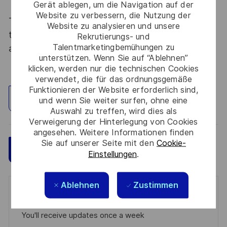
AIC.) :
20-50 personnes
Gerät ablegen, um die Navigation auf der
Website zu verbessern, die Nutzung der
Thales, entreprise Handi-Engagée, reconnait
Website zu analysieren und unsere
tous les talents. La diversité est notre meilleur
Rekrutierungs- und
Talentmarketingbemühungen zu
atout. Postulez et rejoignez nous !
unterstützen. Wenn Sie auf “Ablehnen”
klicken, werden nur die technischen Cookies
verwendet, die für das ordnungsgemäße
Funktionieren der Website erforderlich sind,
Standort erkunden
und wenn Sie weiter surfen, ohne eine
Auswahl zu treffen, wird dies als
Verweigerung der Hinterlegung von Cookies
angesehen. Weitere Informationen finden
Sie auf unserer Seite mit den
Cookie-
Speichern
Jetzt bewerben
Einstellungen
.
Ablehnen
Zustimmen
Get notified for similar jobs
You'll receive updates once a week