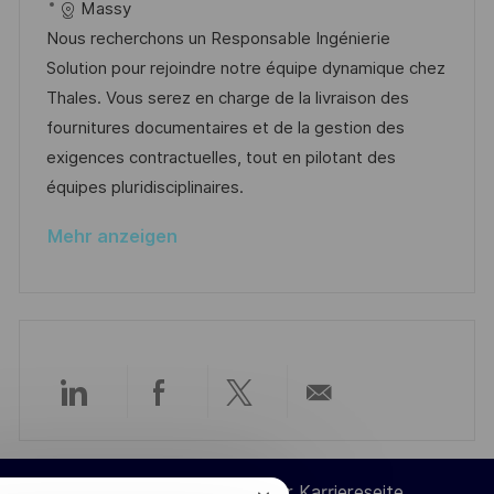
t
a
o
a
Massy
f
t
b
t
Nous recherchons un Responsable Ingénierie
e
u
-
e
Solution pour rejoindre notre équipe dynamique chez
n
m
I
g
Thales. Vous serez en charge de la livraison des
t
d
D
o
fournitures documentaires et de la gestion des
l
e
r
exigences contractuelles, tout en pilotant des
i
r
i
équipes pluridisciplinaires.
c
V
e
h
Mehr anzeigen
e
u
r
n
ö
g
f
f
e
Über
Über
Über
Per
n
t
LinkedIn
Facebook
Twitter
E-
l
Cookie-Einstellungen der Karriereseite