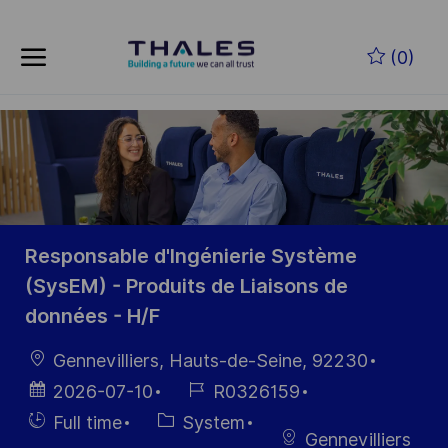
Skip to main content
Zum Hauptinhalt springen
(0)
-
-
Responsable d'Ingénierie Système
(SysEM) - Produits de Liaisons de
données - H/F
Ort
Gennevilliers, Hauts-de-Seine, 92230
Datum der
Job-
2026-07-10
R0326159
Veröffentlichung
ID
Einstellunngstyp
Kategorie
Full time
System
Gennevilliers