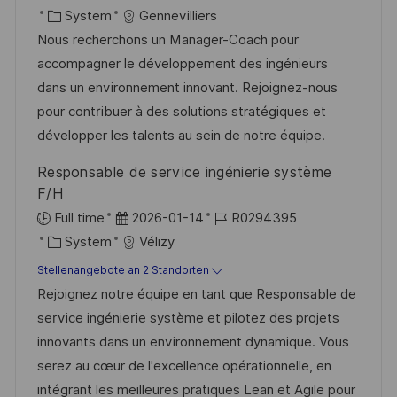
f
t
K
a
o
System
Gennevilliers
e
a
t
b
Nous recherchons un Manager-Coach pour
n
t
u
-
accompagner le développement des ingénieurs
t
e
m
I
dans un environnement innovant. Rejoignez-nous
l
g
d
D
pour contribuer à des solutions stratégiques et
i
o
e
développer les talents au sein de notre équipe.
c
r
r
Responsable de service ingénierie système
h
i
V
F/H
u
e
e
D
J
Full time
2026-01-14
R0294395
n
r
K
a
o
System
Vélizy
g
ö
a
t
b
Stellenangebote an 2 Standorten
f
t
u
-
Rejoignez notre équipe en tant que Responsable de
f
e
m
I
service ingénierie système et pilotez des projets
e
g
d
D
innovants dans un environnement dynamique. Vous
n
o
e
serez au cœur de l'excellence opérationnelle, en
t
r
r
intégrant les meilleures pratiques Lean et Agile pour