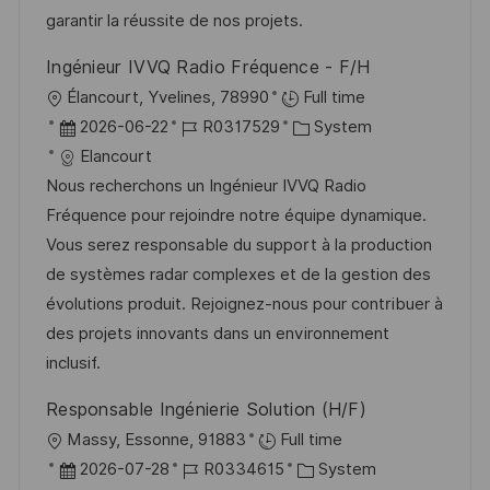
l
i
V
garantir la réussite de nos projets.
i
e
e
c
Ingénieur IVVQ Radio Fréquence - F/H
r
h
O
Élancourt, Yvelines, 78990
Full time
ö
u
r
D
J
K
2026-06-22
R0317529
System
f
n
t
a
o
a
Elancourt
f
g
t
b
t
Nous recherchons un Ingénieur IVVQ Radio
e
u
-
e
Fréquence pour rejoindre notre équipe dynamique.
n
m
I
g
Vous serez responsable du support à la production
t
d
D
o
de systèmes radar complexes et de la gestion des
l
e
r
évolutions produit. Rejoignez-nous pour contribuer à
i
r
i
des projets innovants dans un environnement
c
V
e
inclusif.
h
e
u
Responsable Ingénierie Solution (H/F)
r
n
O
Massy, Essonne, 91883
Full time
ö
g
r
D
J
K
2026-07-28
R0334615
System
f