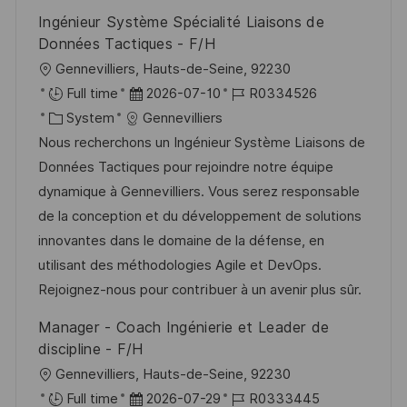
Ingénieur Système Spécialité Liaisons de
Données Tactiques - F/H
O
Gennevilliers, Hauts-de-Seine, 92230
r
D
J
Full time
2026-07-10
R0334526
t
K
a
o
System
Gennevilliers
a
t
b
Nous recherchons un Ingénieur Système Liaisons de
t
u
-
Données Tactiques pour rejoindre notre équipe
e
m
I
dynamique à Gennevilliers. Vous serez responsable
g
d
D
de la conception et du développement de solutions
o
e
innovantes dans le domaine de la défense, en
r
r
utilisant des méthodologies Agile et DevOps.
i
V
Rejoignez-nous pour contribuer à un avenir plus sûr.
e
e
Manager - Coach Ingénierie et Leader de
r
discipline - F/H
ö
O
Gennevilliers, Hauts-de-Seine, 92230
f
r
D
J
Full time
2026-07-29
R0333445