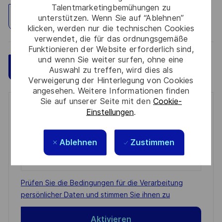
Talentmarketingbemühungen zu
Standort erkunden
unterstützen. Wenn Sie auf “Ablehnen”
klicken, werden nur die technischen Cookies
verwendet, die für das ordnungsgemäße
Funktionieren der Website erforderlich sind,
und wenn Sie weiter surfen, ohne eine
Speichern
Jetzt bewerben
Auswahl zu treffen, wird dies als
Verweigerung der Hinterlegung von Cookies
angesehen. Weitere Informationen finden
Sie auf unserer Seite mit den
Cookie-
Get notified for similar jobs
Einstellungen
.
You'll receive updates once a week
Ablehnen
Zustimmen
Enter
Email
address
Required
Prüfen Sie die Bedingungen für die Verarbeitung
(Required)
persönlicher Daten und stimmen Sie ihnen zu
Aktivieren