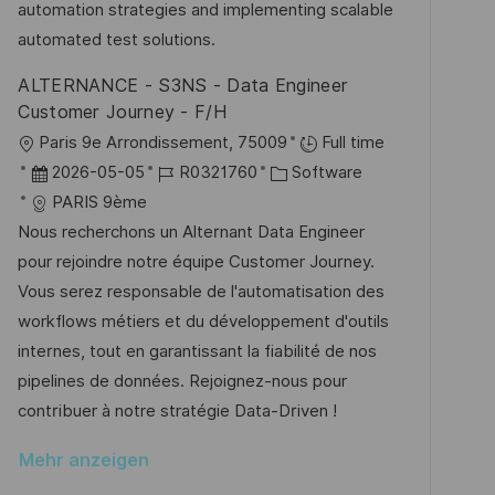
r
i
automation strategies and implementing scalable
i
V
e
automated test solutions.
c
e
h
ALTERNANCE - S3NS - Data Engineer
r
u
Customer Journey - F/H
ö
n
O
Paris 9e Arrondissement, 75009
Full time
f
g
r
D
J
K
2026-05-05
R0321760
Software
f
t
a
o
a
PARIS 9ème
e
t
b
t
Nous recherchons un Alternant Data Engineer
n
u
-
e
pour rejoindre notre équipe Customer Journey.
t
m
I
g
Vous serez responsable de l'automatisation des
l
d
D
o
workflows métiers et du développement d'outils
i
e
r
internes, tout en garantissant la fiabilité de nos
c
r
i
pipelines de données. Rejoignez-nous pour
h
V
e
contribuer à notre stratégie Data-Driven !
u
e
n
Mehr anzeigen
r
g