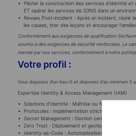
Piloter la construction des services d’identité e
ET opérer les services de S3NS dans un environ
Revues Post-incident : Après un incident, réunir
les causes, tirer des leçons et encourager l'améli
Conformément aux exigences de qualification SecNumCl
soumis à des exigences de sécurité renforcées. Le can
menée par nos services, conformément à notre politiq
Votre profil :
Vous disposez d'un bac+5 et disposez d'au minimum 5 ans
Expertise Identity & Access Management (IAM)
Solutions d'Identité : Maîtrise ou forte appéten
Protocoles : Implémentation stricte des standa
Secret Management : Gestion centralisée via Has
Zero Trust : Déploiement et gestion de HashiCorp
Identity-as-Code : Automatisation complète du cyc