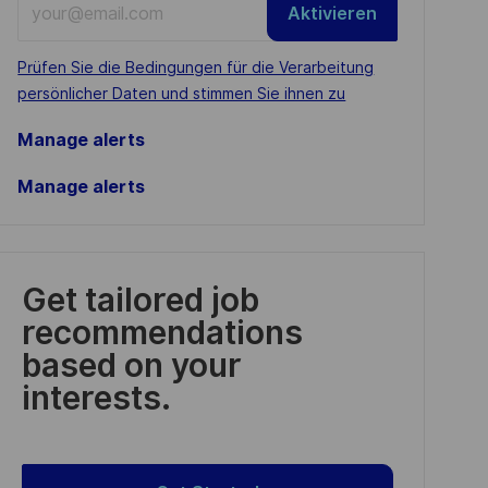
Aktivieren
Email
address
Required
Prüfen Sie die Bedingungen für die Verarbeitung
(Required)
persönlicher Daten und stimmen Sie ihnen zu
Manage alerts
Manage alerts
Get tailored job
recommendations
based on your
interests.