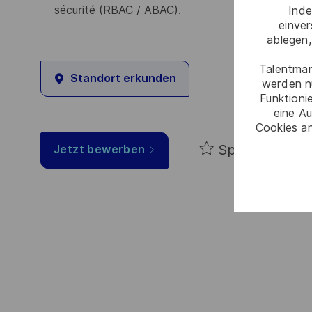
sécurité (RBAC / ABAC).
Inde
einve
ablegen,
Talentmar
Standort erkunden
werden n
Funktioni
eine Au
Cookies an
Speichern
Jetzt bewerben