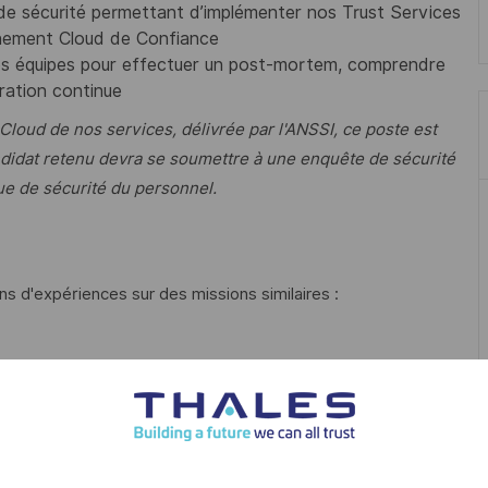
t de sécurité permettant d’implémenter nos Trust Services
nement Cloud de Confiance
 les équipes pour effectuer un post-mortem, comprendre
oration continue
oud de nos services, délivrée par l'ANSSI, ce poste est
didat retenu devra se soumettre à une enquête de sécurité
ue de sécurité du personnel.
 d'expériences sur des missions similaires :
ce pour Keycloak et OpenLDAP.
rds OIDC, OAuth2, SAML et LDAP.
hiCorp Vault.
 Boundary pour la sécurisation des accès critiques.
le de vie des identités, des rôles et des politiques de