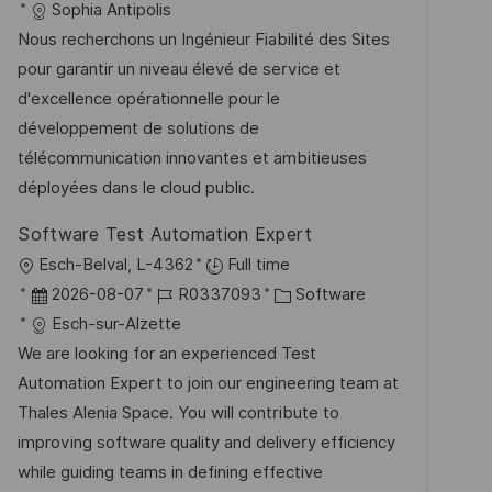
t
a
o
a
Sophia Antipolis
e
t
b
t
Nous recherchons un Ingénieur Fiabilité des Sites
n
u
-
e
pour garantir un niveau élevé de service et
t
m
I
g
d'excellence opérationnelle pour le
l
d
D
o
développement de solutions de
i
e
r
télécommunication innovantes et ambitieuses
c
r
i
déployées dans le cloud public.
h
V
e
u
Software Test Automation Expert
e
n
O
Esch-Belval, L-4362
Full time
r
g
r
D
J
K
2026-08-07
R0337093
Software
ö
t
a
o
a
Esch-sur-Alzette
f
t
b
t
We are looking for an experienced Test
f
u
-
e
Automation Expert to join our engineering team at
e
m
I
g
Thales Alenia Space. You will contribute to
n
d
D
o
improving software quality and delivery efficiency
t
e
r
while guiding teams in defining effective
l