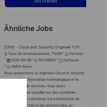
Get Started
Ähnliche Jobs
S3NS - Cloud and Security Engineer F/H
O
Paris 9e Arrondissement, 75009
Full time
r
D
J
K
2026-06-08
R0329895
Software
t
a
o
a
PARIS 9ème
t
b
t
Nous recherchons un Ingénieur Cloud et Sécurité
u
-
e
passionné par l'innovation technologique et le
m
I
g
déploiement de services. Vous aurez
d
D
o
l'opportunité de travailler sur des systèmes
e
r
critiques et de contribuer à la construction de
r
i
services d’identité et de sécurité dans un