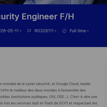
curity Engineer F/H
26-05-11
R0326111
Full time
Job-
Einstellunngstyp
ID
tlichung
er mondial de la cyber sécurité, et Google Cloud, leader
’offrir le meilleur des deux mondes à l’ensemble des
ibles (institutions publiques, OIV, OSE…). C’est-à-dire une
 la fois les services IaaS et PaaS de GCP) et respectant les