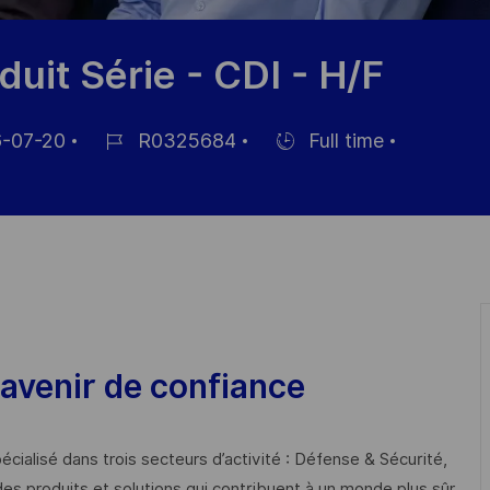
uit Série - CDI - H/F
-07-20
R0325684
Full time
Job-
Einstellunngstyp
ID
ichung
avenir de confiance
cialisé dans trois secteurs d’activité : Défense & Sécurité,
des produits et solutions qui contribuent à un monde plus sûr,