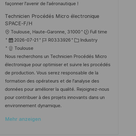
i
V
c
façonner l'avenir de l'aéronautique !
e
e
h
Technicien Procédés Micro électronique
r
u
SPACE-F/H
ö
n
O
Toulouse, Haute-Garonne, 31000
Full time
f
g
r
D
J
K
2026-07-21
R0333926
Industry
f
t
a
o
a
Toulouse
e
t
b
t
Nous recherchons un Technicien Procédés Micro
n
u
-
e
électronique pour optimiser et suivre les procédés
t
m
I
g
de production. Vous serez responsable de la
l
d
D
o
formation des opérateurs et de l'analyse des
i
e
r
données pour améliorer la qualité. Rejoignez-nous
c
r
i
pour contribuer à des projets innovants dans un
h
V
e
environnement dynamique.
u
e
n
Mehr anzeigen
r
g
ö