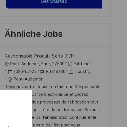
Get Started
Ähnliche Jobs
Responsable Produit Série (F/H)
O
Pont-Audemer, Eure, 27500
Full time
r
D
J
K
2026-07-23
R0318186
Industry
t
a
o
a
Pont-Audemer
t
b
t
Rejoignez notre équipe en tant que Responsable
u
-
e
Produit Série Carte Électronique et pilotez
m
I
g
l'optimisation des processus de fabrication tout
d
D
o
en assurant la qualité et la performance. Si vous
e
r
êtes passionné par l'amélioration continue et le
r
i
leadership, ce poste est fait pour vous !