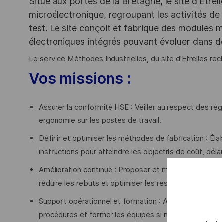
Situé aux portes de la Bretagne, le site d'Etrel
microélectronique, regroupant les activités de
test. Le site conçoit et fabrique des modules
électroniques intégrés pouvant évoluer dans 
Le service Méthodes Industrielles, du site d’Etrelles re
Vos missions :
Assurer la conformité HSE : Veiller au respect des r
ergonomie sur les postes de travail.
Définir et optimiser les méthodes de fabrication : Éla
instructions pour atteindre les objectifs de coût, déla
Amélioration continue : Proposer et mettre en œuvre de
réduire les rebuts et optimiser les ressources.
Support opérationnel et formation : Accompagner la pr
procédures et former les équipes si nécessaire.