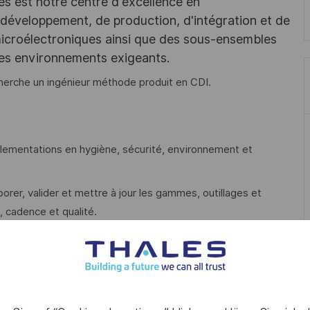
les est notre centre d'excellence en
 développement, de production, d'intégration et de
 microélectroniques ainsi que des sous-ensembles
des environnements exigeants.
cherche un ingénieur méthode produit en CDI.
églementations en hygiène, sécurité, environnement et
borer, valider et mettre à jour les gammes, outillages et
i, cadence et qualité.
s solutions pour améliorer la productivité, la sécurité,
oduction sur le terrain, assurer la bonne application des