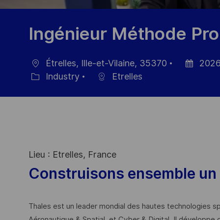
Ingénieur Méthode Prod
Étrelles, Ille-et-Vilaine, 35370
2026
Ort
Datum
Industry
Etrelles
Kategorie
der
Veröffentl
Lieu : Etrelles, France
Construisons ensemble un 
Thales est un leader mondial des hautes technologies spé
Aéronautique & Spatial, et Cyber & Digital. Il développe 