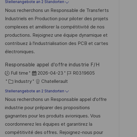
a
t
b
Stellenangebote an 2 Standorten
f
t
u
-
Nous recherchons un Responsable de Transferts
e
e
m
I
Industriels en Production pour piloter des projets
n
g
d
D
complexes et améliorer la compétitivité de nos
t
o
e
productions. Rejoignez une équipe dynamique et
l
r
r
contribuez à l'industrialisation des PCB et cartes
i
i
V
électroniques.
c
e
e
h
Responsable appel d'offre industrie F/H
r
u
D
J
Full time
2026-04-23
R0319605
ö
n
K
a
o
Industry
Chatellerault
f
g
a
t
b
f
Stellenangebote an 2 Standorten
t
u
-
e
Nous recherchons un Responsable appel d'offre
e
m
I
n
industrie pour préparer des propositions
g
d
D
t
gagnantes pour les produits avioniques. Vous
o
e
l
coordonnerez les équipes et garantirez la
r
r
i
compétitivité des offres. Rejoignez-nous pour