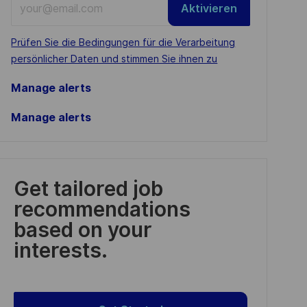
Aktivieren
Email
address
Required
Prüfen Sie die Bedingungen für die Verarbeitung
(Required)
persönlicher Daten und stimmen Sie ihnen zu
Manage alerts
Manage alerts
Get tailored job
recommendations
based on your
interests.