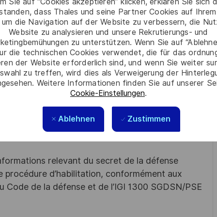
m Sie auf “Cookies akzeptieren” klicken, erklären Sie sich 
r, approuver et maintenir à jour la documentation technique,
rstanden, dass Thales und seine Partner Cookies auf Ihrem
 um die Navigation auf der Website zu verbessern, die Nu
Website zu analysieren und unsere Rekrutierungs- und
r les spécifications pour les sous-traitants, piloter les
ketingbemühungen zu unterstützen. Wenn Sie auf “Ablehnen
ur die technischen Cookies verwendet, die für das ordnu
ly chain, et encadrer un alternant ou apprenti.
eren der Website erforderlich sind, und wenn Sie weiter su
swahl zu treffen, wird dies als Verweigerung der Hinterle
gesehen. Weitere Informationen finden Sie auf unserer Se
Cookie-Einstellungen
.
 équivalent ?
s années
en tant qu'ingénieur méthodes ?
Ablehnen
Zustimmen
s les talents. La diversité est notre meilleur
nformations relevant du secret de la défense
une procédure d’habilitation, conformément aux
s du Code de la défense et de l’IGI 1300 SGDSN/PSE