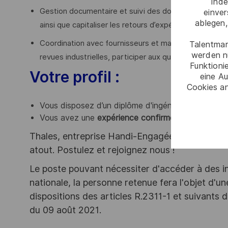
Inde
Gestion documentaire et suivi des dossiers : Organise
einve
ablegen,
ainsi que capitaliser les retours d’expérience.
Coordination avec fournisseurs et management : Rédige
Talentmar
werden n
revues industrielles, participer aux qualifications supp
Funktioni
Votre profil :
eine Au
Cookies an
Vous disposez d’un diplôme d'ingénieur un diplôme
Vous avez une
expérience confirmée de plusieur
Thales, entreprise Handi-Engagée, reconnait tou
atout. Postulez et rejoignez nous !
Le poste pouvant nécessiter d'accéder à des i
nationale, la personne retenue fera l'objet d'
dispositions des articles R.2311-1 et suivant
du 09 août 2021.