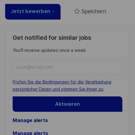
Speichern
Jetzt bewerben
Get notified for similar jobs
You'll receive updates once a week
Enter
Email
address
Required
Prüfen Sie die Bedingungen für die Verarbeitung
(Required)
persönlicher Daten und stimmen Sie ihnen zu
Aktivieren
Manage alerts
Manage alerts