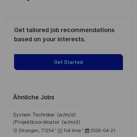
Get tailored job recommendations
based on your interests.
Get Started
Ähnliche Jobs
System Techniker (w/m/d)
/Projektkoordinator (w/m/d)
O
D
Ditzingen, 71254
Full time
2026-04-21