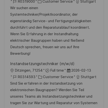
r
J
K
a
R0319000
Customer Service
Stuttgart
t
o
a
t
Wir suchen einen
b
t
u
Systemtechniker/Projektkoordinator, der
-
e
m
eigenständig Service- und Fertigungstätigkeiten
I
g
d
durchführt und den Reparaturablauf koordiniert.
D
o
e
Wenn Sie Erfahrung in der Instandhaltung
r
r
elektrischer Baugruppen haben und fließend
i
V
Deutsch sprechen, freuen wir uns auf Ihre
e
e
Bewerbung!
r
Instandsetzungstechniker (m/w/d)
ö
O
D
Ditzingen, 71254
Full time
2026-02-13
f
r
J
K
a
R0314593
Customer Service
Stuttgart
f
t
o
a
t
Sind Sie erfahren in der Instandsetzung von
e
b
t
u
elektronischen Baugruppen? Werden Sie Teil
n
-
e
m
unseres Teams als Instandsetzungstechniker und
t
I
g
d
tragen Sie zur Wartung und Reparatur von Systemen
l