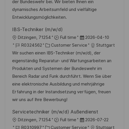
D
o
e
der Bundeswehr bei. Wir bieten Ihnen ein
i
r
r
dynamisches Arbeitsumfeld und vielfältige
c
i
V
Entwicklungsmöglichkeiten.
h
e
e
u
IBS-Techniker (m/w/d)
r
n
O
D
Ditzingen, 71254
Full time
2026-04-10
ö
g
r
J
K
a
R0324562
Customer Service
Stuttgart
f
t
o
a
t
Wir suchen einen IBS-Techniker (m/w/d), der
f
b
t
u
eigenständig Reparatur- und Wartungsarbeiten an
e
-
e
m
Produkten und Systemen der Bundeswehr im
n
I
g
d
Bereich Radar und Funk durchführt. Wenn Sie über
t
D
o
e
eine elektronische Ausbildung und mehrjährige
l
r
r
Erfahrung in der Instandsetzung verfügen, freuen
i
i
V
wir uns auf Ihre Bewerbung!
c
e
e
h
Servicetechniker (m/w/d) Außendienst
r
u
O
D
Ditzingen, 71254
Full time
2026-07-22
ö
n
r
J
K
a
R0310997
Customer Service
Stuttgart