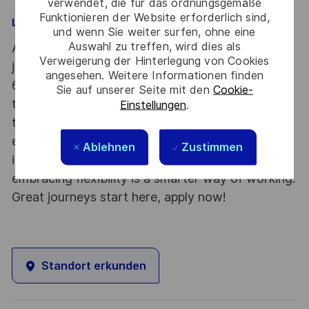
verwendet, die für das ordnungsgemäße
Funktionieren der Website erforderlich sind,
Lisa.Ungemach@thalesgroup.com
und wenn Sie weiter surfen, ohne eine
Auswahl zu treffen, wird dies als
At Thales we provide CAREERS and not only
Verweigerung der Hinterlegung von Cookies
jobs. With Thales employing 80,000 employees in
angesehen. Weitere Informationen finden
68 countries our mobility policy enables
Sie auf unserer Seite mit den
Cookie-
thousands of employees each year to develop
Einstellungen
.
their careers at home and abroad, in their
existing areas of expertise or by branching out
Ablehnen
Zustimmen
into new fields. Together we believe that
embracing flexibility is a smarter way of working.
Great journeys start here, apply now!
Standort erkunden