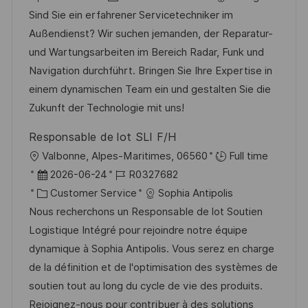
f
g
t
o
a
t
Sind Sie ein erfahrener Servicetechniker im
f
b
t
u
Außendienst? Wir suchen jemanden, der Reparatur-
e
-
e
m
und Wartungsarbeiten im Bereich Radar, Funk und
n
I
g
d
Navigation durchführt. Bringen Sie Ihre Expertise in
t
D
o
e
einem dynamischen Team ein und gestalten Sie die
l
r
r
Zukunft der Technologie mit uns!
i
i
V
c
Responsable de lot SLI F/H
e
e
h
O
Valbonne, Alpes-Maritimes, 06560
Full time
r
u
r
D
J
2026-06-24
R0327682
ö
n
t
a
K
o
Customer Service
Sophia Antipolis
f
g
t
a
b
Nous recherchons un Responsable de lot Soutien
f
u
t
-
Logistique Intégré pour rejoindre notre équipe
e
m
e
I
dynamique à Sophia Antipolis. Vous serez en charge
n
d
g
D
de la définition et de l'optimisation des systèmes de
t
e
o
soutien tout au long du cycle de vie des produits.
l
r
r
Rejoignez-nous pour contribuer à des solutions