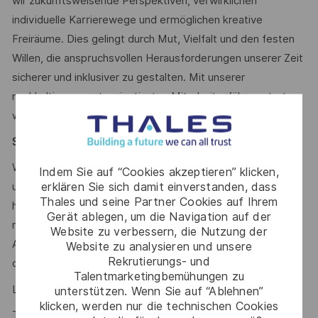
wir zukunftsweisende Perspektiven, verwirklichen
individuelle Karrierewege und ermöglichen kreative
Freiräume. Dies gelingt durch Mut, Vielfalt und den festen
Willen, die anspruchsvollen Herausforderungen unserer Zeit
sicherer und inklusiver zu gestalten. Mit unserer
nachhaltigen, werteorientierten Mitarbeiterführung treten
wir aktiv für Diversität ein.
Say HI* – Dein Weg zu uns
Wenn die Zeichen der Zeit auf Veränderung stehen, sind
Indem Sie auf “Cookies akzeptieren” klicken,
erklären Sie sich damit einverstanden, dass
unsere internationalen Teams da, um der Komplexität von
Thales und seine Partner Cookies auf Ihrem
heute mit den branchenführenden Technologien von
Gerät ablegen, um die Navigation auf der
morgen zu begegnen. Bist du dabei? Dein/e
Website zu verbessern, die Nutzung der
Ansprechpartnerin Lisa Ungemach freut sich schon auf
Website zu analysieren und unsere
Rekrutierungs- und
deine Online-Bewerbung über unser Karriereportal.
Talentmarketingbemühungen zu
Lisa Ungemach #LI-LU1
unterstützen. Wenn Sie auf “Ablehnen”
klicken, werden nur die technischen Cookies
Talent Acquisition Partnerin