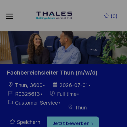
Skip to main content
Zum Hauptinhalt springen
(0)
-
-
Fachbereichsleiter Thun (m/w/d)
Ort
Datum der
Thun, 3600
2026-07-01
Veröffentlichung
Job-
Einstellunngstyp
R0325613
Full time
ID
Kategorie
Customer Service
Thun
Speichern
Jetzt bewerben