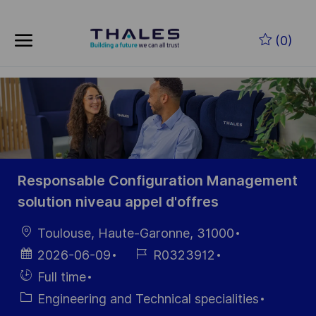
Skip to main content
Zum Hauptinhalt springen
(0)
-
-
Responsable Configuration Management
solution niveau appel d'offres
Ort
Toulouse, Haute-Garonne, 31000
Datum der
Job-
2026-06-09
R0323912
Veröffentlichung
ID
Einstellunngstyp
Full time
Kategorie
Engineering and Technical specialities