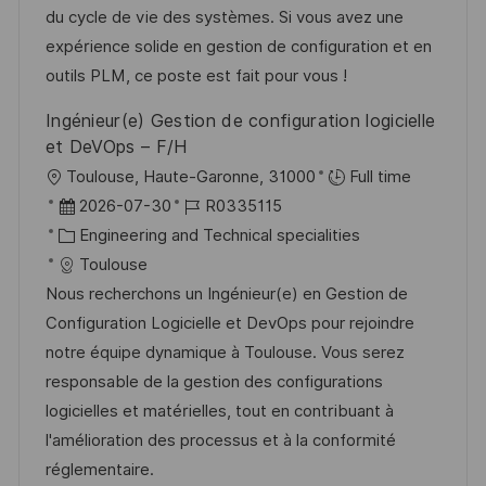
h
r
r
du cycle de vie des systèmes. Si vous avez une
u
V
i
expérience solide en gestion de configuration et en
n
e
e
outils PLM, ce poste est fait pour vous !
g
r
Ingénieur(e) Gestion de configuration logicielle
ö
et DeVOps – F/H
f
O
Toulouse, Haute-Garonne, 31000
Full time
f
r
D
J
2026-07-30
R0335115
e
t
a
K
o
Engineering and Technical specialities
n
t
a
b
Toulouse
t
u
t
-
Nous recherchons un Ingénieur(e) en Gestion de
l
m
e
I
Configuration Logicielle et DevOps pour rejoindre
i
d
g
D
notre équipe dynamique à Toulouse. Vous serez
c
e
o
responsable de la gestion des configurations
h
r
r
logicielles et matérielles, tout en contribuant à
u
V
i
l'amélioration des processus et à la conformité
n
e
e
réglementaire.
g