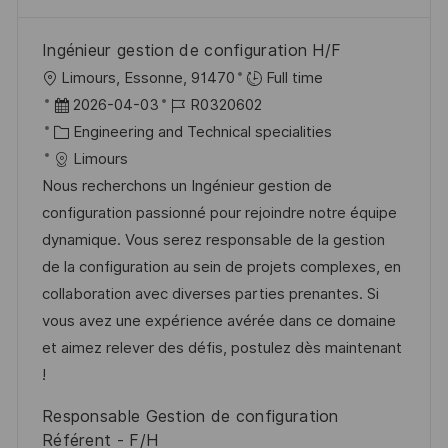
Ingénieur gestion de configuration H/F
O
Limours, Essonne, 91470
Full time
r
D
J
2026-04-03
R0320602
t
a
K
o
Engineering and Technical specialities
t
a
b
Limours
u
t
-
Nous recherchons un Ingénieur gestion de
m
e
I
configuration passionné pour rejoindre notre équipe
d
g
D
dynamique. Vous serez responsable de la gestion
e
o
de la configuration au sein de projets complexes, en
r
r
collaboration avec diverses parties prenantes. Si
V
i
vous avez une expérience avérée dans ce domaine
e
e
et aimez relever des défis, postulez dès maintenant
r
!
ö
Responsable Gestion de configuration
f
Référent - F/H