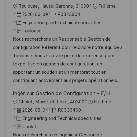
f
O
Toulouse, Haute-Garonne, 31000
Full time
e
r
D
J
2026-06-09
R0323904
n
t
a
K
o
Engineering and Technical specialities
t
t
a
b
Toulouse
l
u
t
-
Nous recherchons un Responsable Gestion de
i
m
e
I
configuration Référent pour rejoindre notre équipe à
c
d
g
D
Toulouse. Vous serez le point de référence pour
h
e
o
l'expertise en gestion de configuration, en
u
r
r
apportant un soutien et un mentorat tout en
n
V
i
contribuant activement aux projets opérationnels.
g
e
e
Ingénieur Gestion de Configuration - F/H
r
O
Cholet, Maine-et-Loire, 49300
Full time
ö
r
D
J
2026-08-04
R0336400
f
t
a
K
o
Engineering and Technical specialities
f
t
a
b
Cholet
e
u
t
-
Nous recherchons un Ingénieur Gestion de