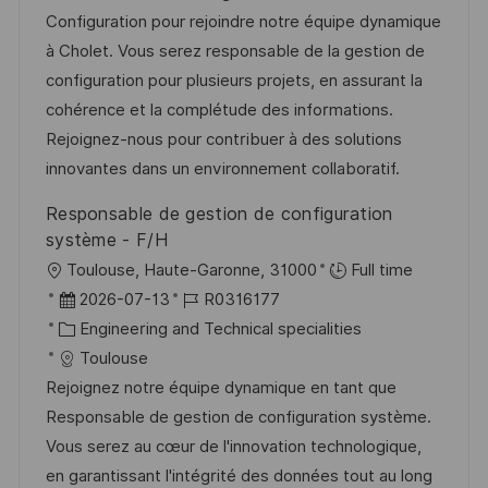
n
m
e
I
Configuration pour rejoindre notre équipe dynamique
t
d
g
D
à Cholet. Vous serez responsable de la gestion de
l
e
o
configuration pour plusieurs projets, en assurant la
i
r
r
cohérence et la complétude des informations.
c
V
i
Rejoignez-nous pour contribuer à des solutions
h
e
e
innovantes dans un environnement collaboratif.
u
r
n
Responsable de gestion de configuration
ö
g
système - F/H
f
O
Toulouse, Haute-Garonne, 31000
Full time
f
r
D
J
2026-07-13
R0316177
e
t
a
K
o
Engineering and Technical specialities
n
t
a
b
Toulouse
t
u
t
-
Rejoignez notre équipe dynamique en tant que
l
m
e
I
Responsable de gestion de configuration système.
i
d
g
D
Vous serez au cœur de l'innovation technologique,
c
e
o
en garantissant l'intégrité des données tout au long