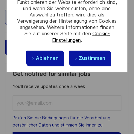
Funktionieren der Website erforderlich sind,
und wenn Sie weiter surfen, ohne eine
Auswahl zu treffen, wird dies als
Standort erkunden
Verweigerung der Hinterlegung von Cookies
angesehen. Weitere Informationen finden
Sie auf unserer Seite mit den
Cookie-
Einstellungen
.
Speichern
Jetzt bewerben
Ablehnen
Zustimmen
Get notified for similar jobs
You'll receive updates once a week
Enter
Email
address
Required
Prüfen Sie die Bedingungen für die Verarbeitung
(Required)
persönlicher Daten und stimmen Sie ihnen zu