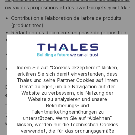
niveau des propositions et des avant-projets
quant à la :
Contribution à l’élaboration de l’arbre de produits
(product tree)
Rédaction des documents en phase de proposition.
Interface privilégié avec la cellule Process, Methods
and Tool.
Demande de création de projet dans les outils PLM,
gestion des droits d’accès.
Indem Sie auf “Cookies akzeptieren” klicken,
Support au projet
, en lien direct avec un, des clients
erklären Sie sich damit einverstanden, dass
institutionnels exigeants
.
Thales und seine Partner Cookies auf Ihrem
Gerät ablegen, um die Navigation auf der
déplacements occasionnels
Des
dans des pays
Website zu verbessern, die Nutzung der
européens sont à prévoir.
Website zu analysieren und unsere
Rekrutierungs- und
Thales, entreprise Handi-Engagée, reconnait
Talentmarketingbemühungen zu
tous les talents. La diversité est notre meilleur
unterstützen. Wenn Sie auf “Ablehnen”
atout. Postulez et rejoignez nous !
klicken, werden nur die technischen Cookies
verwendet, die für das ordnungsgemäße