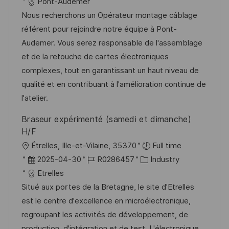
t
a
o
a
Pont-Audemer
f
t
b
t
Nous recherchons un Opérateur montage câblage
e
u
-
e
référent pour rejoindre notre équipe à Pont-
n
m
I
g
Audemer. Vous serez responsable de l'assemblage
t
d
D
o
et de la retouche de cartes électroniques
l
e
r
complexes, tout en garantissant un haut niveau de
i
r
i
qualité et en contribuant à l'amélioration continue de
c
V
e
l'atelier.
h
e
u
Braseur expérimenté (samedi et dimanche)
r
n
H/F
ö
g
O
Étrelles, Ille-et-Vilaine, 35370
Full time
f
r
D
J
K
2025-04-30
R0286457
Industry
f
t
a
o
a
Etrelles
e
t
b
t
Situé aux portes de la Bretagne, le site d'Etrelles
n
u
-
e
est le centre d'excellence en microélectronique,
t
m
I
g
regroupant les activités de développement, de
l
d
D
o
production, d'intégration et de test. L'électronique...