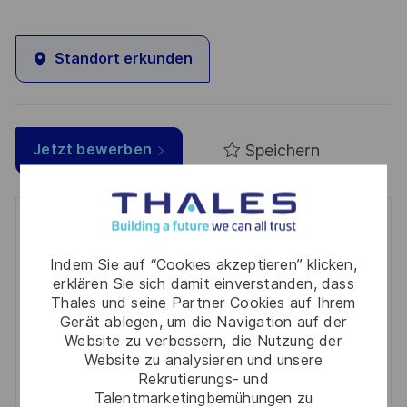
Standort erkunden
Speichern
Jetzt bewerben
Get notified for similar jobs
Indem Sie auf “Cookies akzeptieren” klicken,
You'll receive updates once a week
erklären Sie sich damit einverstanden, dass
Thales und seine Partner Cookies auf Ihrem
Enter
Gerät ablegen, um die Navigation auf der
Email
Website zu verbessern, die Nutzung der
address
Website zu analysieren und unsere
Required
Prüfen Sie die Bedingungen für die Verarbeitung
Rekrutierungs- und
(Required)
persönlicher Daten und stimmen Sie ihnen zu
Talentmarketingbemühungen zu