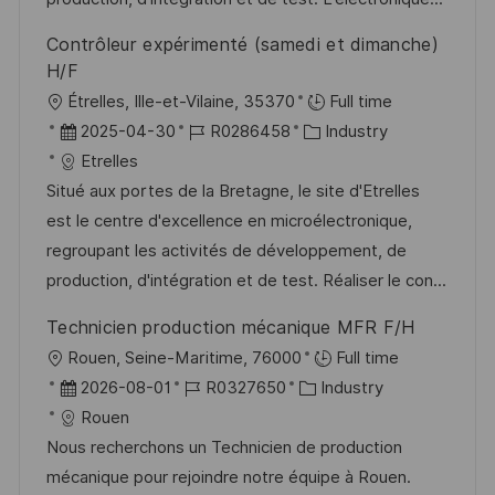
i
e
r
Contrôleur expérimenté (samedi et dimanche)
c
r
i
H/F
h
V
e
O
Étrelles, Ille-et-Vilaine, 35370
Full time
u
e
r
D
J
K
2025-04-30
R0286458
Industry
n
r
t
a
o
a
Etrelles
g
ö
t
b
t
Situé aux portes de la Bretagne, le site d'Etrelles
f
u
-
e
est le centre d'excellence en microélectronique,
f
m
I
g
regroupant les activités de développement, de
e
d
D
o
production, d'intégration et de test. Réaliser le con...
n
e
r
t
Technicien production mécanique MFR F/H
r
i
l
O
Rouen, Seine-Maritime, 76000
Full time
V
e
i
r
D
J
K
2026-08-01
R0327650
Industry
e
c
t
a
o
a
Rouen
r
h
t
b
t
Nous recherchons un Technicien de production
ö
u
u
-
e
mécanique pour rejoindre notre équipe à Rouen.
f