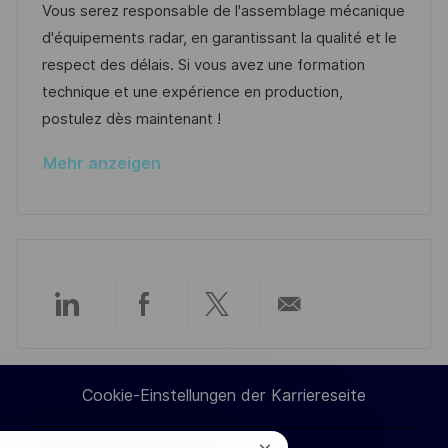
n
m
I
g
Vous serez responsable de l'assemblage mécanique
f
g
d
D
o
d'équipements radar, en garantissant la qualité et le
e
e
r
respect des délais. Si vous avez une formation
n
r
i
technique et une expérience en production,
t
V
e
postulez dès maintenant !
l
e
i
Mehr anzeigen
r
c
ö
h
f
u
f
n
e
g
n
Über
Über
Über
Per
t
l
LinkedIn
Facebook
Twitter
E-
i
Cookie-Einstellungen der Karriereseite
c
teilen
teilen
teilen
Mail
h