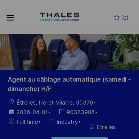
Skip to main content
Zum Hauptinhalt springen
(0)
-
-
Agent au câblage automatique (samedi -
dimanche) H/F
Ort
Étrelles, Ille-et-Vilaine, 35370
Datum der
Job-
2026-04-01
R0323908
Veröffentlichung
ID
Einstellunngstyp
Kategorie
Full time
Industry
Etrelles