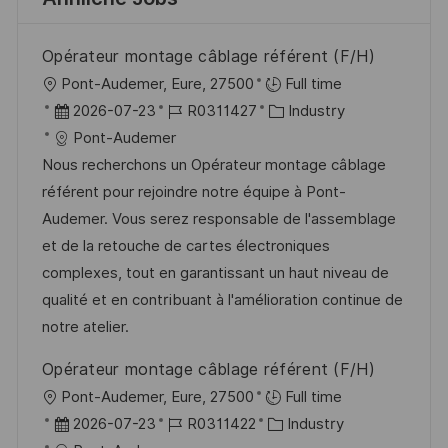
Opérateur montage câblage référent (F/H)
O
Pont-Audemer, Eure, 27500
Full time
r
D
J
K
2026-07-23
R0311427
Industry
t
a
o
a
Pont-Audemer
t
b
t
Nous recherchons un Opérateur montage câblage
u
-
e
référent pour rejoindre notre équipe à Pont-
m
I
g
Audemer. Vous serez responsable de l'assemblage
d
D
o
et de la retouche de cartes électroniques
e
r
complexes, tout en garantissant un haut niveau de
r
i
qualité et en contribuant à l'amélioration continue de
V
e
notre atelier.
e
Opérateur montage câblage référent (F/H)
r
O
Pont-Audemer, Eure, 27500
Full time
ö
r
D
J
K
2026-07-23
R0311422
Industry
f