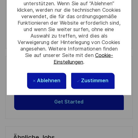
unterstützen. Wenn Sie auf “Ablehnen”
Aktivieren
klicken, werden nur die technischen Cookies
verwendet, die für das ordnungsgemäße
Funktionieren der Website erforderlich sind,
Manage alerts
und wenn Sie weiter surfen, ohne eine
Auswahl zu treffen, wird dies als
Manage alerts
Verweigerung der Hinterlegung von Cookies
angesehen. Weitere Informationen finden
Sie auf unserer Seite mit den
Cookie-
Einstellungen
.
Get tailored job recommendations
based on your interests.
Ablehnen
Zustimmen
Get Started
Ähnliche Jobs