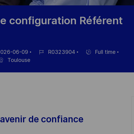
e configuration Référent
026-06-09
R0323904
Full time
Job-
Einstellunngstyp
Toulouse
ID
ntlichung
avenir de confiance