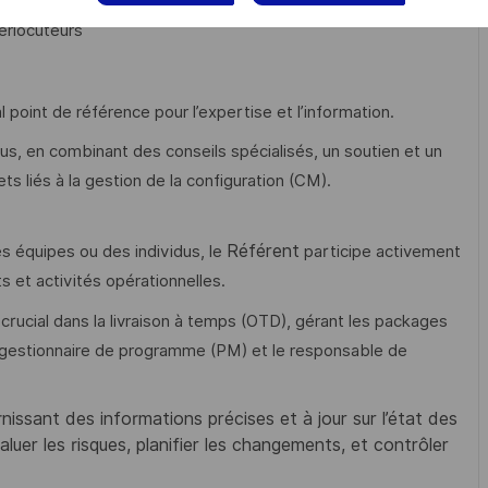
erlocuteurs
oint de référence pour l’expertise et l’information.
sus, en combinant des conseils spécialisés, un soutien et un
ts liés à la gestion de la configuration (CM).
Référent
es équipes ou des individus, le
participe activement
ts et activités opérationnelles.
 crucial dans la livraison à temps (OTD), gérant les packages
e gestionnaire de programme (PM) et le responsable de
urnissant des informations précises et à jour sur l’état des
aluer les risques, planifier les changements, et contrôler