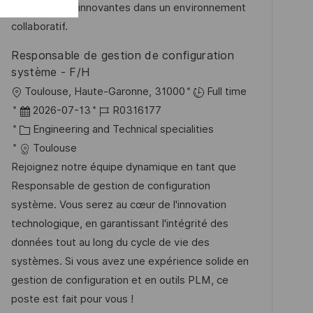
e
e
des solutions innovantes dans un environnement
g
r
collaboratif.
ö
Responsable de gestion de configuration
f
système - F/H
f
O
Toulouse, Haute-Garonne, 31000
Full time
e
r
D
J
2026-07-13
R0316177
n
t
a
K
o
Engineering and Technical specialities
t
t
a
b
Toulouse
l
u
t
-
Rejoignez notre équipe dynamique en tant que
i
m
e
I
Responsable de gestion de configuration
c
d
g
D
système. Vous serez au cœur de l'innovation
h
e
o
technologique, en garantissant l'intégrité des
u
r
r
données tout au long du cycle de vie des
n
V
i
systèmes. Si vous avez une expérience solide en
g
e
e
gestion de configuration et en outils PLM, ce
r
poste est fait pour vous !