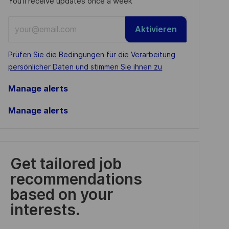
You'll receive updates once a week
Enter
Aktivieren
Email
address
Required
Prüfen Sie die Bedingungen für die Verarbeitung
(Required)
persönlicher Daten und stimmen Sie ihnen zu
Manage alerts
Manage alerts
Get tailored job
recommendations
based on your
interests.