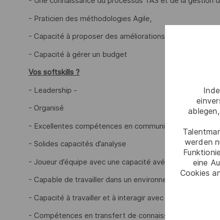
- Une connaissance du processus TAS et de la gestion d
- Praticien des méthodologies Agile,
- Capacité à proposer des améliorations continues et pr
- Capacité à gérer un budget
Vos softskills ?
- Leadership -
Inde
einve
- Organisé
ablegen,
- Excellentes compétences en communication verbale et
Talentmar
werden n
- Solides capacités d’analyse
Funktioni
- Joueur d’équipe avec une capacité avérée à influencer 
eine Au
Cookies an
- Capable de travailler dans un environnement en évolut
- Capacité à travailler et à interagir avec des équipes/gr
- Compétences en transfert de connaissances