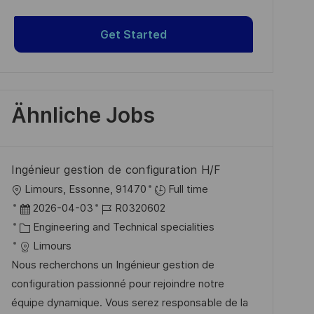
Get Started
Ähnliche Jobs
Ingénieur gestion de configuration H/F
O
Limours, Essonne, 91470
Full time
r
D
J
2026-04-03
R0320602
t
a
K
o
Engineering and Technical specialities
t
a
b
Limours
u
t
-
Nous recherchons un Ingénieur gestion de
m
e
I
configuration passionné pour rejoindre notre
d
g
D
équipe dynamique. Vous serez responsable de la