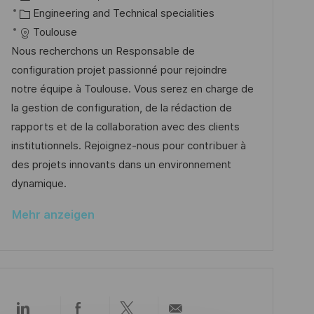
f
t
a
K
o
Engineering and Technical specialities
e
t
a
b
Toulouse
n
u
t
-
Nous recherchons un Responsable de
t
m
e
I
configuration projet passionné pour rejoindre
l
d
g
D
notre équipe à Toulouse. Vous serez en charge de
i
e
o
la gestion de configuration, de la rédaction de
c
r
r
rapports et de la collaboration avec des clients
h
V
i
institutionnels. Rejoignez-nous pour contribuer à
u
e
e
des projets innovants dans un environnement
n
r
dynamique.
g
ö
Mehr anzeigen
f
f
e
n
t
Über
Über
Über
Per