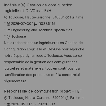
ö
Ingénieur(e) Gestion de configuration
f
logicielle et DeVOps – F/H
f
O
Toulouse, Haute-Garonne, 31000
Full time
e
r
D
J
2026-07-30
R0335115
n
t
a
K
o
Engineering and Technical specialities
t
t
a
b
Toulouse
l
u
t
-
Nous recherchons un Ingénieur(e) en Gestion de
i
m
e
I
Configuration Logicielle et DevOps pour rejoindre
c
d
g
D
notre équipe dynamique à Toulouse. Vous serez
h
e
o
responsable de la gestion des configurations
u
r
r
logicielles et matérielles, tout en contribuant à
n
V
i
l'amélioration des processus et à la conformité
g
e
e
réglementaire.
r
Responsable de configuration projet – H/F
ö
O
Toulouse, Haute-Garonne, 31000
Full time
f
r
D
J
2026-05-11
R0326383