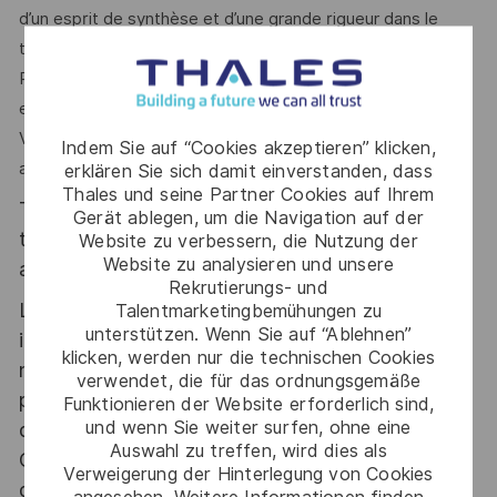
d’un esprit de synthèse et d’une grande rigueur dans le
travail. Vous avez le sens des priorités et de l'organisation.
Par votre leadership, vous saurez identifier les points durs
et escalader les alertes lorsque nécessaire.
Votre maîtrise de l’anglais vous permet de vous exprimer
Indem Sie auf “Cookies akzeptieren” klicken,
aisément à l’écrit comme à l’oral.
erklären Sie sich damit einverstanden, dass
Thales und seine Partner Cookies auf Ihrem
Thales, entreprise Handi-Engagée, reconnait
Gerät ablegen, um die Navigation auf der
tous les talents. La diversité est notre meilleur
Website zu verbessern, die Nutzung der
Website zu analysieren und unsere
atout. Postulez et rejoignez nous !
Rekrutierungs- und
Le poste pouvant nécessiter d'accéder à des
Talentmarketingbemühungen zu
unterstützen. Wenn Sie auf “Ablehnen”
informations relevant du secret de la défense
klicken, werden nur die technischen Cookies
nationale, la personne retenue fera l'objet d'une
verwendet, die für das ordnungsgemäße
procédure d’habilitation, conformément aux
Funktionieren der Website erforderlich sind,
und wenn Sie weiter surfen, ohne eine
dispositions des articles R.2311-1 et suivants du
Auswahl zu treffen, wird dies als
Code de la défense et de l’IGI 1300 SGDSN/PSE
Verweigerung der Hinterlegung von Cookies
du 09 août 2021.
angesehen. Weitere Informationen finden