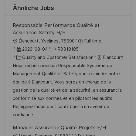
Ähnliche Jobs
Responsable Performance Qualité et
Assurance Safety H/F
O
Élancourt, Yvelines, 78990
Full time
r
D
J
2026-08-04
R0318185
t
a
K
o
Quality and Customer Satisfaction
Elancourt
t
a
b
Nous recherchons un Responsable Système de
u
t
-
Management Qualité et Safety pour rejoindre notre
m
e
I
équipe à Elancourt. Vous serez en charge de la
d
g
D
gestion de la qualité et de la sécurité, en assurant la
e
o
conformité aux normes et en pilotant les audits.
r
r
Rejoignez-nous pour contribuer à un avenir de
V
i
confiance.
e
e
Manager Assurance Qualité Projets F/H
r
O
Massy, Essonne, 91883
Full time