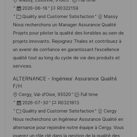
ö
r
D
J
2026-06-16
R0322159
f
t
a
K
o
Quality and Customer Satisfaction
Massy
f
t
a
b
Nous recherchons un Manager Assurance Qualité
e
u
t
-
Projets pour piloter la qualité des livrables au sein de
n
m
e
I
projets innovants. Rejoignez Thales et contribuez à
t
d
g
D
un avenir de confiance en garantissant l'excellence
l
e
o
qualité tout au long du cycle de vie des produits et
i
r
r
services.
c
V
i
h
ALTERNANCE - Ingénieur Assurance Qualité
e
e
u
F/H
r
n
O
Cergy, Val-d'Oise, 95520
Full time
ö
g
r
D
J
2026-07-30
R0321813
f
t
a
K
o
Quality and Customer Satisfaction
Cergy
f
t
a
b
Nous recherchons un Ingénieur Assurance Qualité en
e
u
t
-
alternance pour rejoindre notre équipe à Cergy. Vous
n
m
e
I
jouerez un rôle clé dans la gestion de la qualité des