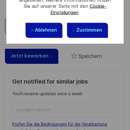
Sie auf unserer Seite mit den
Cookie-
Einstellungen
.
Standort erkunden
Ablehnen
Zustimmen
Speichern
Jetzt bewerben
Get notified for similar jobs
You'll receive updates once a week
Enter
Email
address
Required
Prüfen Sie die Bedingungen für die Verarbeitung
(Required)