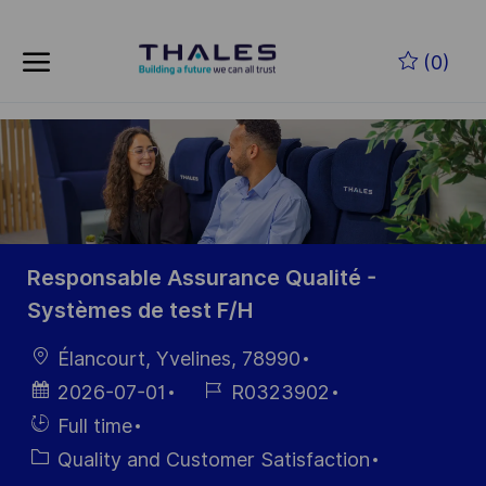
Skip to main content
Zum Hauptinhalt springen
(0)
-
-
Responsable Assurance Qualité -
Systèmes de test F/H
Ort
Élancourt, Yvelines, 78990
Datum der
Job-
2026-07-01
R0323902
Veröffentlichung
ID
Einstellunngstyp
Full time
Kategorie
Quality and Customer Satisfaction