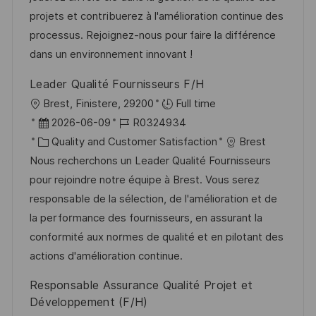
t
d
g
D
projets et contribuerez à l'amélioration continue des
l
e
o
processus. Rejoignez-nous pour faire la différence
i
r
r
dans un environnement innovant !
c
V
i
h
Leader Qualité Fournisseurs F/H
e
e
u
O
Brest, Finistere, 29200
Full time
r
n
r
D
J
2026-06-09
R0324934
ö
g
t
a
K
o
Quality and Customer Satisfaction
Brest
f
t
a
b
Nous recherchons un Leader Qualité Fournisseurs
f
u
t
-
pour rejoindre notre équipe à Brest. Vous serez
e
m
e
I
responsable de la sélection, de l'amélioration et de
n
d
g
D
la performance des fournisseurs, en assurant la
t
e
o
conformité aux normes de qualité et en pilotant des
l
r
r
actions d'amélioration continue.
i
V
i
c
Responsable Assurance Qualité Projet et
e
e
h
Développement (F/H)
r