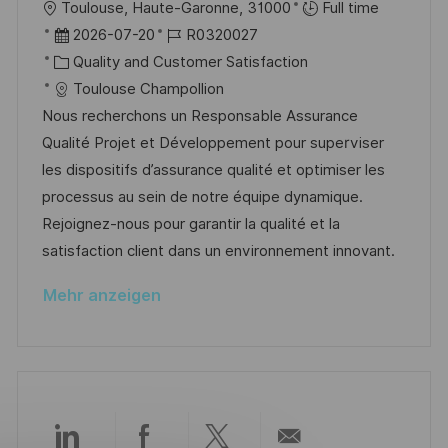
u
O
Toulouse, Haute-Garonne, 31000
Full time
ö
n
r
D
J
2026-07-20
R0320027
f
g
t
a
K
o
Quality and Customer Satisfaction
f
t
a
b
Toulouse Champollion
e
u
t
-
Nous recherchons un Responsable Assurance
n
m
e
I
Qualité Projet et Développement pour superviser
t
d
g
D
les dispositifs d’assurance qualité et optimiser les
l
e
o
processus au sein de notre équipe dynamique.
i
r
r
Rejoignez-nous pour garantir la qualité et la
c
V
i
satisfaction client dans un environnement innovant.
h
e
e
u
Mehr anzeigen
r
n
ö
g
f
f
e
n