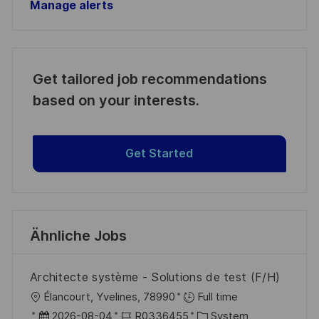
Manage alerts
Get tailored job recommendations
based on your interests.
Get Started
Ähnliche Jobs
Architecte système - Solutions de test (F/H)
O
Élancourt, Yvelines, 78990
Full time
r
D
J
K
2026-08-04
R0336455
System