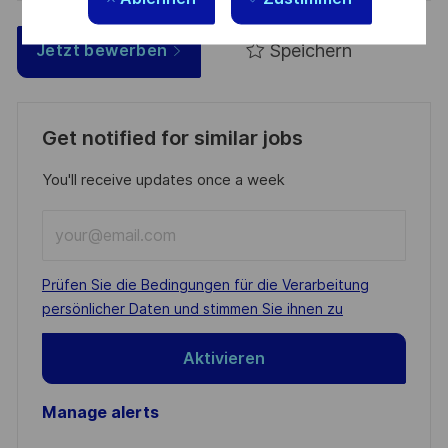
Speichern
Jetzt bewerben
Get notified for similar jobs
You'll receive updates once a week
Enter
Email
address
Required
Prüfen Sie die Bedingungen für die Verarbeitung
(Required)
persönlicher Daten und stimmen Sie ihnen zu
Aktivieren
Manage alerts