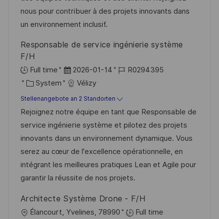
l
r
i
nous pour contribuer à des projets innovants dans
i
V
e
un environnement inclusif.
c
e
h
Responsable de service ingénierie système
r
u
F/H
ö
n
D
J
Full time
2026-01-14
R0294395
f
g
K
a
o
System
Vélizy
f
a
t
b
Stellenangebote an 2 Standorten
e
t
u
-
Rejoignez notre équipe en tant que Responsable de
n
e
m
I
service ingénierie système et pilotez des projets
t
g
d
D
innovants dans un environnement dynamique. Vous
l
o
e
serez au cœur de l'excellence opérationnelle, en
i
r
r
intégrant les meilleures pratiques Lean et Agile pour
c
i
V
garantir la réussite de nos projets.
h
e
e
u
Architecte Système Drone - F/H
r
n
O
Élancourt, Yvelines, 78990
Full time
ö