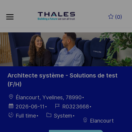
Zum Hauptinhalt springen
(0)
-
Architecte système - Solutions de test
(F/H)
Ort
Élancourt, Yvelines, 78990
Datum der
Job-
2026-06-11
R0323668
Veröffentlichung
ID
Einstellunngstyp
Kategorie
Full time
System
Elancourt