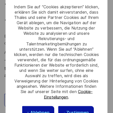
Solides connaissances dans le domaine électronique,
Indem Sie auf “Cookies akzeptieren” klicken,
logiciel, Optronique et Ingénierie Système
erklären Sie sich damit einverstanden, dass
Thales und seine Partner Cookies auf Ihrem
Aisance dans l’utilisation des outils informatiques : PLM,
Gerät ablegen, um die Navigation auf der
Excel
Website zu verbessern, die Nutzung der
Website zu analysieren und unsere
Esprit d’équipe, synthétiser, communiquer sont des atouts
Rekrutierungs- und
que l'on vous reconnait ?
Talentmarketingbemühungen zu
unterstützen. Wenn Sie auf “Ablehnen”
Alors ce poste est fait pour vous !
klicken, werden nur die technischen Cookies
verwendet, die für das ordnungsgemäße
Thales, entreprise Handi-Engagée, reconnait
Funktionieren der Website erforderlich sind,
tous les talents. La diversité est notre meilleur
und wenn Sie weiter surfen, ohne eine
atout. Postulez et rejoignez nous !
Auswahl zu treffen, wird dies als
Verweigerung der Hinterlegung von Cookies
angesehen. Weitere Informationen finden
Sie auf unserer Seite mit den
Cookie-
Einstellungen
.
Standort erkunden
Ablehnen
Zustimmen