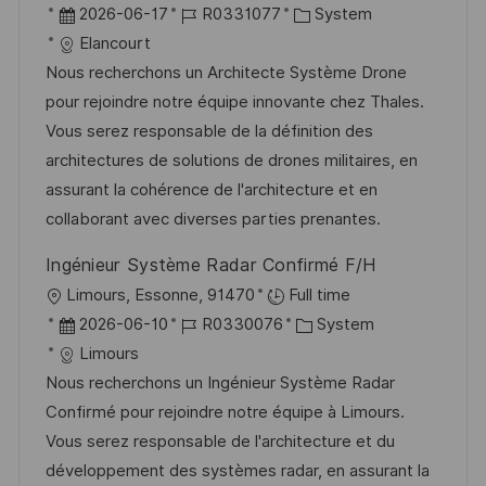
g
r
D
J
K
2026-06-17
R0331077
System
f
t
a
o
a
Elancourt
f
t
b
t
Nous recherchons un Architecte Système Drone
e
u
-
e
pour rejoindre notre équipe innovante chez Thales.
n
m
I
g
Vous serez responsable de la définition des
t
d
D
o
architectures de solutions de drones militaires, en
l
e
r
assurant la cohérence de l'architecture et en
i
r
i
collaborant avec diverses parties prenantes.
c
V
e
h
Ingénieur Système Radar Confirmé F/H
e
u
O
Limours, Essonne, 91470
Full time
r
n
r
D
J
K
2026-06-10
R0330076
System
ö
g
t
a
o
a
Limours
f
t
b
t
Nous recherchons un Ingénieur Système Radar
f
u
-
e
Confirmé pour rejoindre notre équipe à Limours.
e
m
I
g
Vous serez responsable de l'architecture et du
n
d
D
o
développement des systèmes radar, en assurant la
t