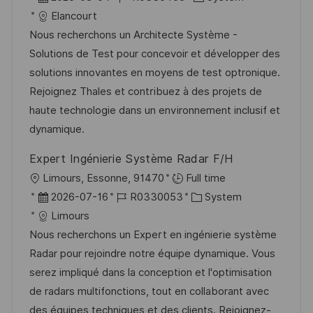
t
a
o
a
Elancourt
t
b
t
Nous recherchons un Architecte Système -
u
-
e
Solutions de Test pour concevoir et développer des
m
I
g
solutions innovantes en moyens de test optronique.
d
D
o
Rejoignez Thales et contribuez à des projets de
e
r
haute technologie dans un environnement inclusif et
r
i
dynamique.
V
e
Expert Ingénierie Système Radar F/H
e
O
Limours, Essonne, 91470
Full time
r
r
D
J
K
2026-07-16
R0330053
System
ö
t
a
o
a
Limours
f
t
b
t
Nous recherchons un Expert en ingénierie système
f
u
-
e
Radar pour rejoindre notre équipe dynamique. Vous
e
m
I
g
serez impliqué dans la conception et l'optimisation
n
d
D
o
de radars multifonctions, tout en collaborant avec
t
e
r
des équipes techniques et des clients. Rejoignez-