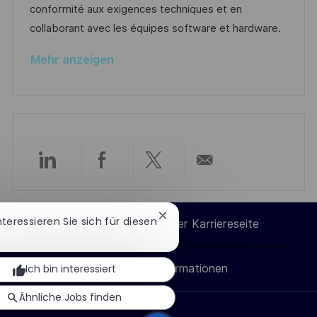
e
r
conformité aux exigences techniques et en
l
r
i
collaborant avec les équipes software et hardware.
i
V
e
c
Mehr anzeigen
e
h
r
u
ö
n
f
g
f
e
Über
Über
Über
Per
n
t
LinkedIn
Facebook
Twitter
E-
l
Chatbot-
Interessieren Sie sich für diesen
Cookie-Einstellungen der Karriereseite
Benachrichtigung
i
teilen
teilen
teilen
Mail
schließen
c
Persönliche Informationen
Ich bin interessiert
teilen
h
u
Ähnliche Jobs finden
n