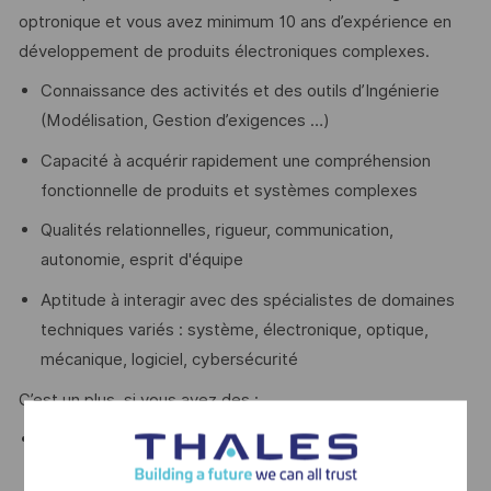
optronique et vous avez minimum 10 ans d’expérience en
développement de produits électroniques complexes.
Connaissance des activités et des outils d’Ingénierie
(Modélisation, Gestion d’exigences …)
Capacité à acquérir rapidement une compréhension
fonctionnelle de produits et systèmes complexes
Qualités relationnelles, rigueur, communication,
autonomie, esprit d'équipe
Aptitude à interagir avec des spécialistes de domaines
techniques variés : système, électronique, optique,
mécanique, logiciel, cybersécurité
C’est un plus, si vous avez des :
Connaissances des moyens de test de produits
électroniques/Optroniques complexes