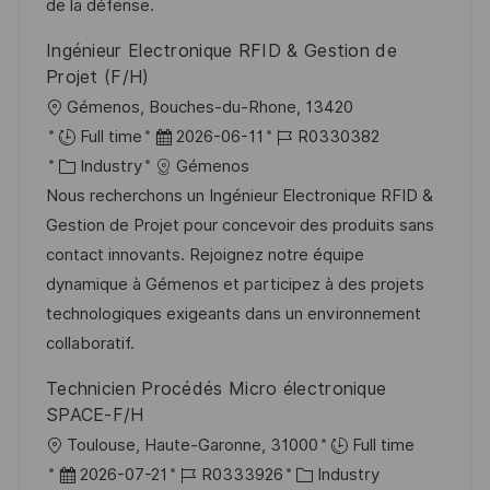
V
e
de la défense.
n
e
Ingénieur Electronique RFID & Gestion de
g
r
Projet (F/H)
ö
O
Gémenos, Bouches-du-Rhone, 13420
f
r
D
J
Full time
2026-06-11
R0330382
f
t
K
a
o
Industry
Gémenos
e
a
t
b
Nous recherchons un Ingénieur Electronique RFID &
n
t
u
-
Gestion de Projet pour concevoir des produits sans
t
e
m
I
contact innovants. Rejoignez notre équipe
l
g
d
D
dynamique à Gémenos et participez à des projets
i
o
e
technologiques exigeants dans un environnement
c
r
r
collaboratif.
h
i
V
Technicien Procédés Micro électronique
u
e
e
SPACE-F/H
n
r
O
Toulouse, Haute-Garonne, 31000
Full time
g
ö
r
D
J
K
2026-07-21
R0333926
Industry