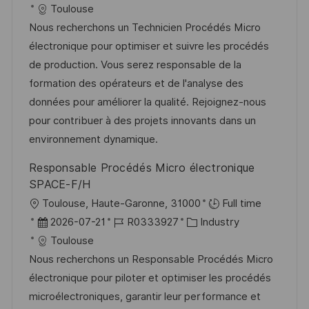
f
t
a
o
a
Toulouse
f
t
b
t
Nous recherchons un Technicien Procédés Micro
e
u
-
e
électronique pour optimiser et suivre les procédés
n
m
I
g
de production. Vous serez responsable de la
t
d
D
o
formation des opérateurs et de l'analyse des
l
e
r
données pour améliorer la qualité. Rejoignez-nous
i
r
i
pour contribuer à des projets innovants dans un
c
V
e
environnement dynamique.
h
e
Responsable Procédés Micro électronique
u
r
SPACE-F/H
n
ö
O
Toulouse, Haute-Garonne, 31000
Full time
g
f
r
D
J
K
2026-07-21
R0333927
Industry
f
t
a
o
a
Toulouse
e
t
b
t
Nous recherchons un Responsable Procédés Micro
n
u
-
e
électronique pour piloter et optimiser les procédés
t
m
I
g
microélectroniques, garantir leur performance et
l