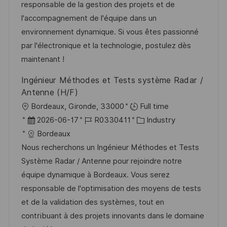
d
D
o
responsable de la gestion des projets et de
e
r
l'accompagnement de l'équipe dans un
r
i
environnement dynamique. Si vous êtes passionné
V
e
par l'électronique et la technologie, postulez dès
e
maintenant !
r
Ingénieur Méthodes et Tests système Radar /
ö
Antenne (H/F)
f
O
Bordeaux, Gironde, 33000
Full time
f
r
D
J
K
2026-06-17
R0330411
Industry
e
t
a
o
a
Bordeaux
n
t
b
t
Nous recherchons un Ingénieur Méthodes et Tests
t
u
-
e
Système Radar / Antenne pour rejoindre notre
l
m
I
g
équipe dynamique à Bordeaux. Vous serez
i
d
D
o
responsable de l'optimisation des moyens de tests
c
e
r
et de la validation des systèmes, tout en
h
r
i
contribuant à des projets innovants dans le domaine
u