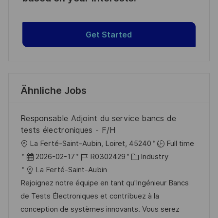
Get Started
Ähnliche Jobs
Responsable Adjoint du service bancs de
tests électroniques - F/H
O
La Ferté-Saint-Aubin, Loiret, 45240
Full time
r
D
J
K
2026-02-17
R0302429
Industry
t
a
o
a
La Ferté-Saint-Aubin
t
b
t
Rejoignez notre équipe en tant qu'Ingénieur Bancs
u
-
e
de Tests Électroniques et contribuez à la
m
I
g
conception de systèmes innovants. Vous serez