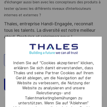
d'échanger aussi bien avec les concepteurs des produits à
tester qu'avec les différents niveaux d'interlocuteurs
internes et externes ?
Thales, entreprise Handi-Engagée, reconnait
tous les talents. La diversité est notre meilleur
atout. Postulez et rejoignez nous !
Standort erkunden
Indem Sie auf “Cookies akzeptieren” klicken,
erklären Sie sich damit einverstanden, dass
Thales und seine Partner Cookies auf Ihrem
Gerät ablegen, um die Navigation auf der
Website zu verbessern, die Nutzung der
Speichern
Jetzt bewerben
Website zu analysieren und unsere
Rekrutierungs- und
Talentmarketingbemühungen zu
unterstützen. Wenn Sie auf “Ablehnen”
Get notified for similar jobs