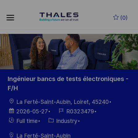
Skip to main content
Zum Hauptinhalt springen
(0)
-
-
Ingénieur bancs de tests électroniques -
F/H
Ort
La Ferté-Saint-Aubin, Loiret, 45240
Datum der
Job-
2026-05-27
R0323479
Veröffentlichung
ID
Einstellunngstyp
Kategorie
Full time
Industry
La Ferté-Saint-Aubin