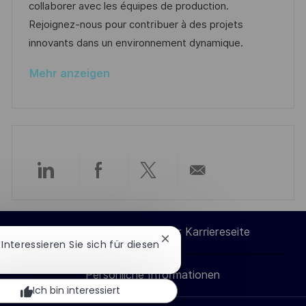
d
D
o
collaborer avec les équipes de production.
i
e
r
Rejoignez-nous pour contribuer à des projets
c
r
i
innovants dans un environnement dynamique.
h
V
e
u
Mehr anzeigen
e
n
r
g
ö
f
f
e
Über
Über
Über
Per
n
t
LinkedIn
Facebook
Twitter
E-
l
Cookie-Einstellungen der Karriereseite
Chatbot-
! Interessieren Sie sich für diesen
i
teilen
teilen
teilen
Mail
Benachrichtigung
c
schließen
Persönliche Informationen
teilen
h
Ich bin interessiert
u