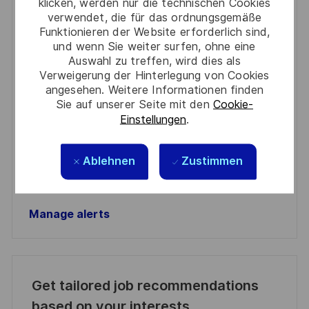
klicken, werden nur die technischen Cookies
verwendet, die für das ordnungsgemäße
You'll receive updates once a week
Funktionieren der Website erforderlich sind,
und wenn Sie weiter surfen, ohne eine
Enter
Auswahl zu treffen, wird dies als
Email
Verweigerung der Hinterlegung von Cookies
angesehen. Weitere Informationen finden
address
Required
Prüfen Sie die Bedingungen für die Verarbeitung
Sie auf unserer Seite mit den
Cookie-
(Required)
persönlicher Daten und stimmen Sie ihnen zu
Einstellungen
.
Aktivieren
Ablehnen
Zustimmen
Manage alerts
Manage alerts
Get tailored job recommendations
based on your interests.