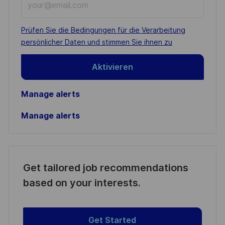
Email
address
Required
Prüfen Sie die Bedingungen für die Verarbeitung
(Required)
persönlicher Daten und stimmen Sie ihnen zu
Aktivieren
Manage alerts
Manage alerts
Get tailored job recommendations
based on your interests.
Get Started