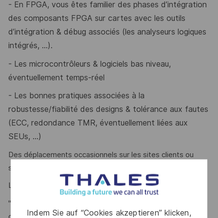
- En FPGA, vous êtes familier des phases d’intégration
des composants FPGA sur cartes avec les outils
d’intégration & débug associés (les analyseurs logiques
intégrés, …).
- Les microcontrôleurs & logiciels bas niveau,
éventuellement temps-réel
- Les
bonnes pratiques associées à la
robustesse/fiabilité des designs & tolérance aux fautes
(ECC, redondance TMR, éventuellement liées aux
SEUs, …)
Des déplacements occasionnels sur les sites clients ou
sous-traitants sont à prévoir.
Le mot de l'équipe :
"L’atout majeur de ce service est l’opportunité donnée au
Indem Sie auf “Cookies akzeptieren” klicken,
collaborateur d’intervenir sur toutes les phases du