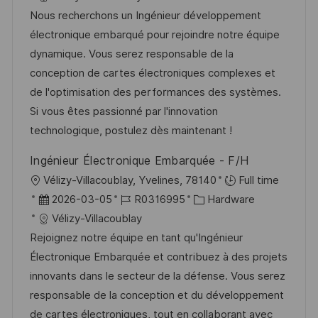
f
t
b
t
Nous recherchons un Ingénieur développement
e
u
-
e
électronique embarqué pour rejoindre notre équipe
n
m
I
g
dynamique. Vous serez responsable de la
t
d
D
o
conception de cartes électroniques complexes et
l
e
r
de l'optimisation des performances des systèmes.
i
r
i
Si vous êtes passionné par l'innovation
c
V
e
technologique, postulez dès maintenant !
h
e
u
Ingénieur Électronique Embarquée - F/H
r
n
O
Vélizy-Villacoublay, Yvelines, 78140
Full time
ö
g
r
D
J
K
2026-03-05
R0316995
Hardware
f
t
a
o
a
Vélizy-Villacoublay
f
t
b
t
Rejoignez notre équipe en tant qu'Ingénieur
e
u
-
e
Électronique Embarquée et contribuez à des projets
n
m
I
g
innovants dans le secteur de la défense. Vous serez
t
d
D
o
responsable de la conception et du développement
l
e
r
de cartes électroniques, tout en collaborant avec