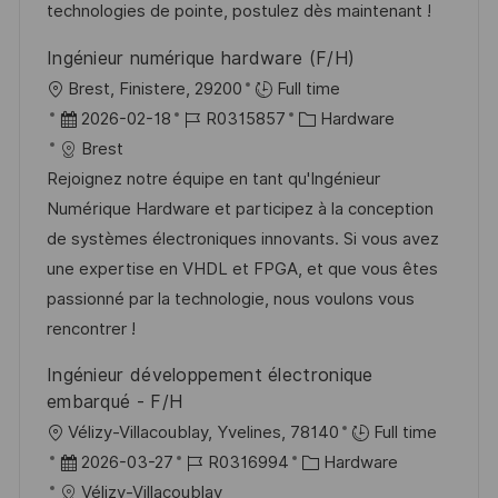
i
V
technologies de pointe, postulez dès maintenant !
e
e
Ingénieur numérique hardware (F/H)
r
O
Brest, Finistere, 29200
Full time
ö
r
D
J
K
2026-02-18
R0315857
Hardware
f
t
a
o
a
Brest
f
t
b
t
Rejoignez notre équipe en tant qu'Ingénieur
e
u
-
e
Numérique Hardware et participez à la conception
n
m
I
g
de systèmes électroniques innovants. Si vous avez
t
d
D
o
une expertise en VHDL et FPGA, et que vous êtes
l
e
r
passionné par la technologie, nous voulons vous
i
r
i
rencontrer !
c
V
e
h
Ingénieur développement électronique
e
u
embarqué - F/H
r
n
O
Vélizy-Villacoublay, Yvelines, 78140
Full time
ö
g
r
D
J
K
2026-03-27
R0316994
Hardware
f
t
a
o
a
Vélizy-Villacoublay