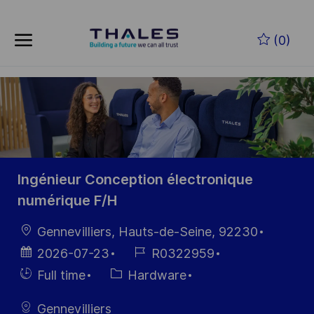
Skip to main content
Zum Hauptinhalt springen
(0)
-
-
Ingénieur Conception électronique
numérique F/H
Ort
Gennevilliers, Hauts-de-Seine, 92230
Datum der
Job-
2026-07-23
R0322959
Veröffentlichung
ID
Einstellunngstyp
Kategorie
Full time
Hardware
Gennevilliers