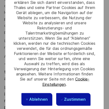
erklären Sie sich damit einverstanden, dass
développement (des spécifications à la livraison, ainsi que
Thales und seine Partner Cookies auf Ihrem
le support au maintien en condition opérationnelle),
Gerät ablegen, um die Navigation auf der
Website zu verbessern, die Nutzung der
permettant ainsi d’étendre son périmètre d’action
Website zu analysieren und unsere
continuellement. Le travail en équipe d’ingénierie
Rekrutierungs- und
pluridisciplinaire enrichit significativement."
Talentmarketingbemühungen zu
unterstützen. Wenn Sie auf “Ablehnen”
La rigueur, l'organisation sont des atouts que l'on vous
klicken, werden nur die technischen Cookies
reconnait ?
verwendet, die für das ordnungsgemäße
Funktionieren der Website erforderlich sind,
Alors ce poste est fait pour vous !
und wenn Sie weiter surfen, ohne eine
Auswahl zu treffen, wird dies als
Thales, entreprise Handi-Engagée, reconnait
Verweigerung der Hinterlegung von Cookies
tous les talents. La diversité est notre meilleur
angesehen. Weitere Informationen finden
atout. Postulez et rejoignez nous !
Sie auf unserer Seite mit den
Cookie-
Einstellungen
.
Le poste pouvant nécessiter d'accéder à des
informations relevant du secret de la défense
Ablehnen
Zustimmen
nationale, la personne retenue fera l'objet d'une
procédure d’habilitation, conformément aux