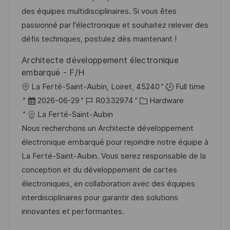
i
r
i
des équipes multidisciplinaires. Si vous êtes
c
V
e
passionné par l'électronique et souhaitez relever des
h
e
défis techniques, postulez dès maintenant !
u
r
n
Architecte développement électronique
ö
g
embarqué - F/H
f
O
La Ferté-Saint-Aubin, Loiret, 45240
Full time
f
r
D
J
K
2026-06-29
R0332974
Hardware
e
t
a
o
a
La Ferté-Saint-Aubin
n
t
b
t
Nous recherchons un Architecte développement
t
u
-
e
électronique embarqué pour rejoindre notre équipe à
l
m
I
g
La Ferté-Saint-Aubin. Vous serez responsable de la
i
d
D
o
conception et du développement de cartes
c
e
r
électroniques, en collaboration avec des équipes
h
r
i
interdisciplinaires pour garantir des solutions
u
V
e
innovantes et performantes.
n
e