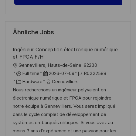
Ähnliche Jobs
Ingénieur Conception électronique numérique
et FPGA F/H
O
Gennevilliers, Hauts-de-Seine, 92230
r
D
J
Full time
2026-07-09
R0332588
t
K
a
o
Hardware
Gennevilliers
a
t
b
Nous recherchons un ingénieur polyvalent en
t
u
-
électronique numérique et FPGA pour rejoindre
e
m
I
notre équipe à Gennevilliers. Vous serez impliqué
g
d
D
dans le cycle complet de développement de
o
e
systèmes embarqués critiques. Si vous avez au
r
r
moins 3 ans d'expérience et une passion pour les