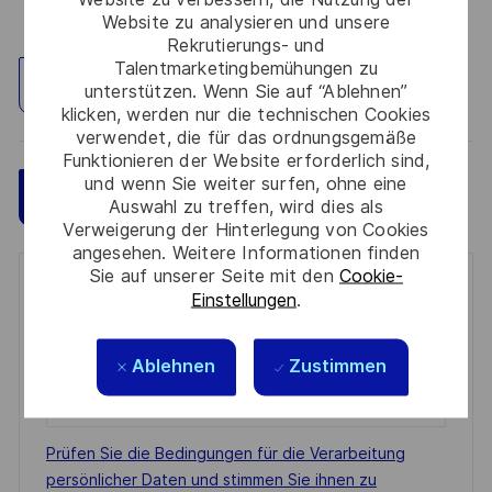
Website zu analysieren und unsere
Rekrutierungs- und
Talentmarketingbemühungen zu
Standort erkunden
unterstützen. Wenn Sie auf “Ablehnen”
klicken, werden nur die technischen Cookies
verwendet, die für das ordnungsgemäße
Funktionieren der Website erforderlich sind,
und wenn Sie weiter surfen, ohne eine
Speichern
Jetzt bewerben
Auswahl zu treffen, wird dies als
Verweigerung der Hinterlegung von Cookies
angesehen. Weitere Informationen finden
Sie auf unserer Seite mit den
Cookie-
Get notified for similar jobs
Einstellungen
.
You'll receive updates once a week
Ablehnen
Zustimmen
Enter
Email
address
Required
Prüfen Sie die Bedingungen für die Verarbeitung
(Required)
persönlicher Daten und stimmen Sie ihnen zu