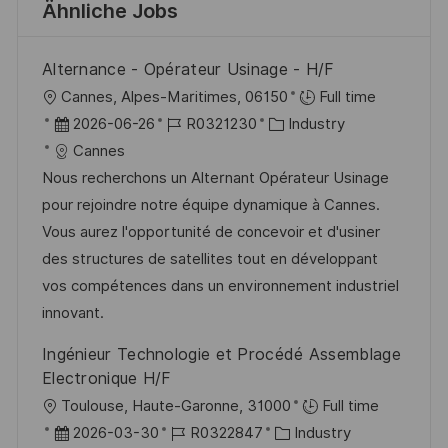
Ähnliche Jobs
Alternance - Opérateur Usinage - H/F
O
Cannes, Alpes-Maritimes, 06150
Full time
r
D
J
K
2026-06-26
R0321230
Industry
t
a
o
a
Cannes
t
b
t
Nous recherchons un Alternant Opérateur Usinage
u
-
e
pour rejoindre notre équipe dynamique à Cannes.
m
I
g
Vous aurez l'opportunité de concevoir et d'usiner
d
D
o
des structures de satellites tout en développant
e
r
vos compétences dans un environnement industriel
r
i
innovant.
V
e
Ingénieur Technologie et Procédé Assemblage
e
Electronique H/F
r
O
Toulouse, Haute-Garonne, 31000
Full time
ö
r
D
J
K
2026-03-30
R0322847
Industry
f