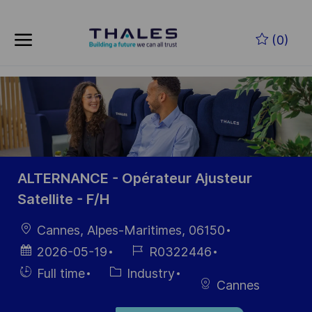
Skip to main content
Zum Hauptinhalt springen
(0)
-
-
ALTERNANCE - Opérateur Ajusteur
Satellite - F/H
Ort
Cannes, Alpes-Maritimes, 06150
Datum der
Job-
2026-05-19
R0322446
Veröffentlichung
ID
Einstellunngstyp
Kategorie
Full time
Industry
Cannes