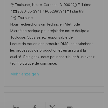
e
u
O
Toulouse, Haute-Garonne, 31000
Full time
r
n
r
D
J
K
2026-05-29
R0328859
Industry
ö
g
t
a
o
a
Toulouse
f
t
b
t
Nous recherchons un Technicien Méthode
f
u
-
e
Microélectronique pour rejoindre notre équipe à
e
m
I
g
Toulouse. Vous serez responsable de
n
d
D
o
l'industrialisation des produits DMS, en optimisant
t
e
r
les processus de production et en assurant la
l
r
i
qualité. Rejoignez-nous pour contribuer à un avenir
i
V
e
technologique de confiance.
c
e
h
Mehr anzeigen
r
u
ö
n
f
g
f
e