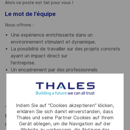
Alors ce poste est fait pour vous !
Le mot de l’équipe
Nous offrons :
Une expérience enrichissante dans un
environnement stimulant et dynamique.
La possibilité de travailler sur des projets concrets
ayant un impact direct sur
l'entreprise.
Un encadrement par des professionnels
expérimentés.
Nous avons hâte de voir les contributions que vous
pourrez apporter à notre équipe !
Indem Sie auf “Cookies akzeptieren” klicken,
Thales, entreprise Handi-Engagée, reconnait
erklären Sie sich damit einverstanden, dass
tous les talents. La diversité est notre meilleur
Thales und seine Partner Cookies auf Ihrem
Gerät ablegen, um die Navigation auf der
atout. Postulez et rejoignez nous !
Website zu verbessern, die Nutzung der