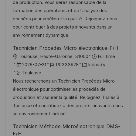
m
I
g
de production. Vous serez responsable de la
i
d
D
o
formation des opérateurs et de l'analyse des
c
e
r
données pour améliorer la qualité. Rejoignez-nous
h
r
i
pour contribuer à des projets innovants dans un
u
V
e
environnement dynamique.
n
e
g
Technicien Procédés Micro électronique-F/H
r
O
Toulouse, Haute-Garonne, 31000
Full time
ö
r
D
J
K
2026-07-21
R0333928
Industry
f
t
a
o
a
Toulouse
f
t
b
t
Nous recherchons un Technicien Procédés Micro
e
u
-
e
électronique pour optimiser les procédés de
n
m
I
g
production et assurer la qualité. Rejoignez Thales à
t
d
D
o
Toulouse et contribuez à des projets innovants dans
l
e
r
un environnement inclusif.
i
r
i
c
Technicien Méthode Microélectronique DMS-
V
e
h
F/H