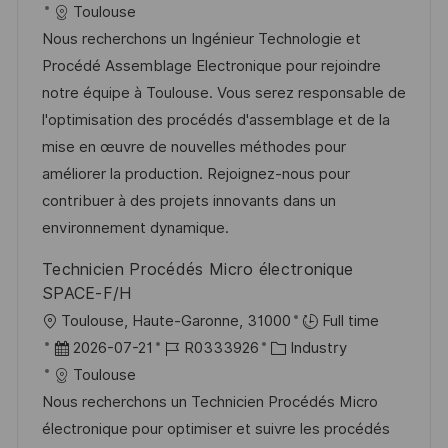
t
a
o
a
Toulouse
f
t
b
t
Nous recherchons un Ingénieur Technologie et
e
u
-
e
Procédé Assemblage Electronique pour rejoindre
n
m
I
g
notre équipe à Toulouse. Vous serez responsable de
t
d
D
o
l'optimisation des procédés d'assemblage et de la
l
e
r
mise en œuvre de nouvelles méthodes pour
i
r
i
améliorer la production. Rejoignez-nous pour
c
V
e
contribuer à des projets innovants dans un
h
e
environnement dynamique.
u
r
Technicien Procédés Micro électronique
n
ö
SPACE-F/H
g
f
O
Toulouse, Haute-Garonne, 31000
Full time
f
r
D
J
K
2026-07-21
R0333926
Industry
e
t
a
o
a
Toulouse
n
t
b
t
Nous recherchons un Technicien Procédés Micro
t
u
-
e
électronique pour optimiser et suivre les procédés
l