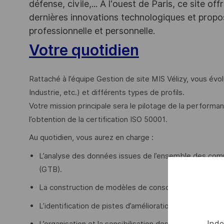
défense, civile,... A l'ouest de Paris, ce site o
dernières innovations technologiques et propos
professionnelle et personnelle.
Votre quotidien
Rattaché à l’équipe Gestion de site MIS Vélizy, vous évo
Industrie, etc.) et différents types de profils.
Votre mission principale sera le pilotage de la performanc
l’obtention de la certification ISO 50001.
Au quotidien, vous aurez en charge :
L’analyse des données issues de l’ensemble des com
(GTB).
La construction de modèles de consommation d’énergie
L’identification de pistes d’amélioration à intégrer dan
Inde