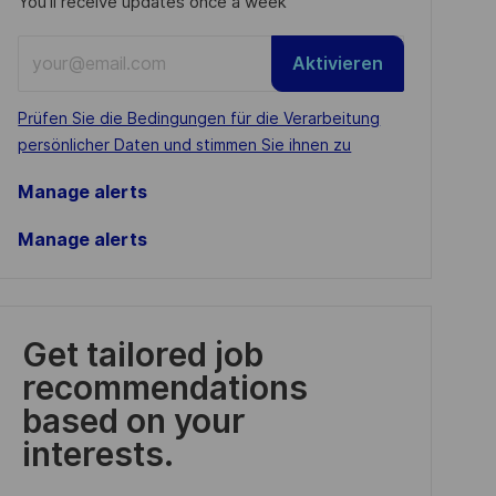
You'll receive updates once a week
Enter
Aktivieren
Email
address
Required
Prüfen Sie die Bedingungen für die Verarbeitung
(Required)
persönlicher Daten und stimmen Sie ihnen zu
Manage alerts
Manage alerts
Get tailored job
recommendations
based on your
interests.