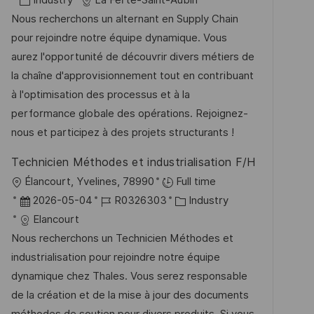
Industry
La Ferté-Saint-Aubin
f
g
a
t
b
Nous recherchons un alternant en Supply Chain
f
t
u
-
pour rejoindre notre équipe dynamique. Vous
e
e
m
I
aurez l'opportunité de découvrir divers métiers de
n
g
d
D
la chaîne d'approvisionnement tout en contribuant
t
o
e
à l'optimisation des processus et à la
l
r
r
performance globale des opérations. Rejoignez-
i
i
V
nous et participez à des projets structurants !
c
e
e
h
Technicien Méthodes et industrialisation F/H
r
u
O
Élancourt, Yvelines, 78990
Full time
ö
n
r
D
J
K
2026-05-04
R0326303
Industry
f
g
t
a
o
a
Elancourt
f
t
b
t
Nous recherchons un Technicien Méthodes et
e
u
-
e
industrialisation pour rejoindre notre équipe
n
m
I
g
dynamique chez Thales. Vous serez responsable
t
d
D
o
de la création et de la mise à jour des documents
l
e
r