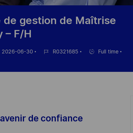
de gestion de Maîtrise
y – F/H
2026-06-30
R0321685
Full time
m
Job-
Einstellunngstyp
ID
fentlichung
avenir de confiance