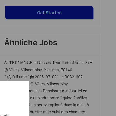
Get Started
Ähnliche Jobs
ALTERNANCE - Dessinateur Industriel - F/H
O
Vélizy-Villacoublay, Yvelines, 78140
r
D
J
Full time
2026-07-02
R0321692
t
K
a
o
Industry
Vélizy-Villacoublay
a
t
b
Nous recherchons un Dessinateur Industriel en
t
u
-
alternance pour rejoindre notre équipe à Vélizy-
e
m
I
Villacoublay. Vous serez impliqué dans la mise à
g
d
D
jour des plans du site et le suivi des chantiers.
damit