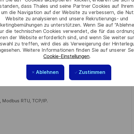
cteurs impliqués pour optimiser les consommations
rstanden, dass Thales und seine Partner Cookies auf Ihrem
 um die Navigation auf der Website zu verbessern, die Nu
litation électrique H0/B0.
Website zu analysieren und unsere Rekrutierungs- und
ketingbemühungen zu unterstützen. Wenn Sie auf “Ablehnen
ur die technischen Cookies verwendet, die für das ordnu
eren der Website erforderlich sind, und wenn Sie weiter su
swahl zu treffen, wird dies als Verweigerung der Hinterle
gesehen. Weitere Informationen finden Sie auf unserer Se
Cookie-Einstellungen
.
Excel, PowerPoint.
Ablehnen
Zustimmen
5, Modbus RTU, TCP/IP.