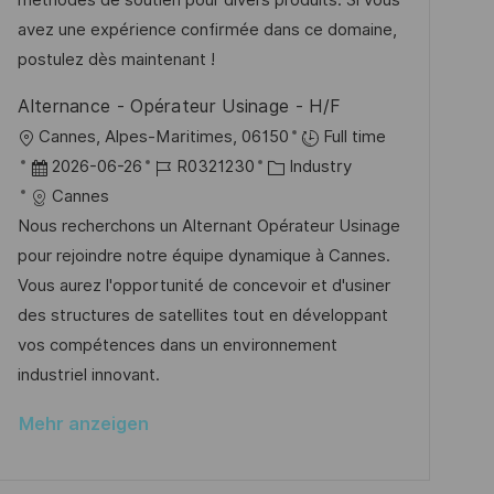
méthodes de soutien pour divers produits. Si vous
i
r
i
avez une expérience confirmée dans ce domaine,
c
V
e
postulez dès maintenant !
h
e
u
Alternance - Opérateur Usinage - H/F
r
n
O
Cannes, Alpes-Maritimes, 06150
Full time
ö
g
r
D
J
K
2026-06-26
R0321230
Industry
f
t
a
o
a
Cannes
f
t
b
t
Nous recherchons un Alternant Opérateur Usinage
e
u
-
e
pour rejoindre notre équipe dynamique à Cannes.
n
m
I
g
Vous aurez l'opportunité de concevoir et d'usiner
t
d
D
o
des structures de satellites tout en développant
l
e
r
vos compétences dans un environnement
i
r
i
industriel innovant.
c
V
e
h
Mehr anzeigen
e
u
r
n
ö