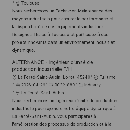
t
a
o
a
Toulouse
f
t
b
t
Nous recherchons un Technicien Maintenance des
e
u
-
e
moyens industriels pour assurer la performance et
n
m
I
g
la disponibilité de nos équipements industriels.
t
d
D
o
Rejoignez Thales à Toulouse et participez à des
l
e
r
projets innovants dans un environnement inclusif et
i
r
i
dynamique.
c
V
e
ALTERNANCE - Ingénieur d'unité de
h
e
production industrielle F/H
u
r
O
La Ferté-Saint-Aubin, Loiret, 45240
Full time
n
ö
r
D
J
K
2026-04-26
R0321883
Industry
g
f
t
a
o
a
La Ferté-Saint-Aubin
f
t
b
t
Nous recherchons un Ingénieur d'unité de production
e
u
-
e
industrielle pour rejoindre notre équipe dynamique à
n
m
I
g
La Ferté-Saint-Aubin. Vous participerez à
t
d
D
o
l'amélioration des processus de production et à la
l