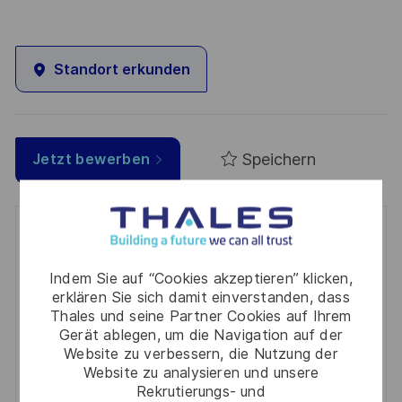
Standort erkunden
Speichern
Jetzt bewerben
Get notified for similar jobs
You'll receive updates once a week
Indem Sie auf “Cookies akzeptieren” klicken,
erklären Sie sich damit einverstanden, dass
Enter
Thales und seine Partner Cookies auf Ihrem
Gerät ablegen, um die Navigation auf der
Email
Website zu verbessern, die Nutzung der
address
Required
Prüfen Sie die Bedingungen für die Verarbeitung
Website zu analysieren und unsere
(Required)
Rekrutierungs- und
persönlicher Daten und stimmen Sie ihnen zu