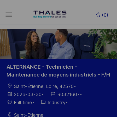
Skip to main content
Zum Hauptinhalt springen
(0)
-
-
ALTERNANCE - Technicien -
Maintenance de moyens industriels - F/H
Ort
Saint-Étienne, Loire, 42570
Datum der
Job-
2026-03-30
R0321607
Veröffentlichung
ID
Einstellunngstyp
Kategorie
Full time
Industry
Saint-Étienne