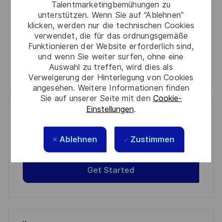
Talentmarketingbemühungen zu
unterstützen. Wenn Sie auf “Ablehnen”
Aktivieren
klicken, werden nur die technischen Cookies
verwendet, die für das ordnungsgemäße
Manage alerts
Funktionieren der Website erforderlich sind,
und wenn Sie weiter surfen, ohne eine
Manage alerts
Auswahl zu treffen, wird dies als
Verweigerung der Hinterlegung von Cookies
angesehen. Weitere Informationen finden
Sie auf unserer Seite mit den
Cookie-
Einstellungen
.
Get tailored job recommendations
based on your interests.
Ablehnen
Zustimmen
Get Started