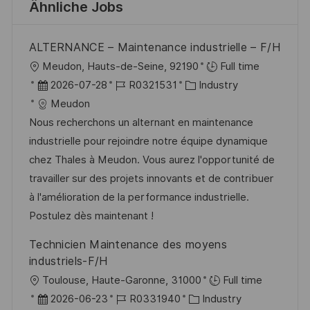
Ähnliche Jobs
ALTERNANCE – Maintenance industrielle – F/H
O
Meudon, Hauts-de-Seine, 92190
Full time
r
D
J
K
2026-07-28
R0321531
Industry
t
a
o
a
Meudon
t
b
t
Nous recherchons un alternant en maintenance
u
-
e
industrielle pour rejoindre notre équipe dynamique
m
I
g
chez Thales à Meudon. Vous aurez l'opportunité de
d
D
o
travailler sur des projets innovants et de contribuer
e
r
à l'amélioration de la performance industrielle.
r
i
Postulez dès maintenant !
V
e
Technicien Maintenance des moyens
e
industriels-F/H
r
O
Toulouse, Haute-Garonne, 31000
Full time
ö
r
D
J
K
2026-06-23
R0331940
Industry
f