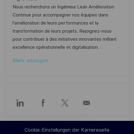
f
g
t
b
t
Nous recherchons un Ingénieur Lean Amélioration
f
u
-
e
Continue pour accompagner nos équipes dans
e
m
I
g
l'amélioration de leurs performances et la
n
d
D
o
transformation de leurs projets. Rejoignez-nous
t
e
r
pour contribuer à des initiatives innovantes mêlant
l
r
i
excellence opérationnelle et digitalisation.
i
V
e
c
Mehr anzeigen
e
h
r
u
ö
n
f
g
f
e
Über
Über
Über
Per
n
t
LinkedIn
Facebook
Twitter
E-
l
Cookie-Einstellungen der Karriereseite