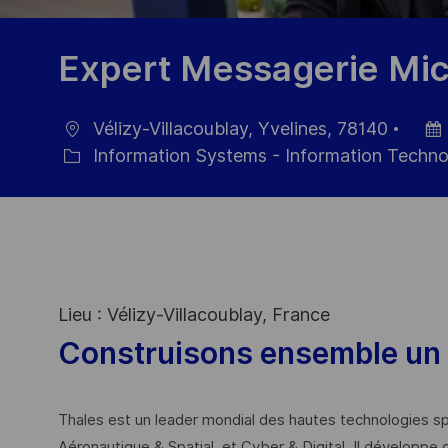
Expert Messagerie Mic
Vélizy-Villacoublay, Yvelines, 78140
Ort
Datu
Information Systems - Information Techn
Kategorie
der
Veröf
Lieu : Vélizy-Villacoublay, France
Construisons ensemble un 
Thales est un leader mondial des hautes technologies spé
Aéronautique & Spatial, et Cyber & Digital. Il développe 