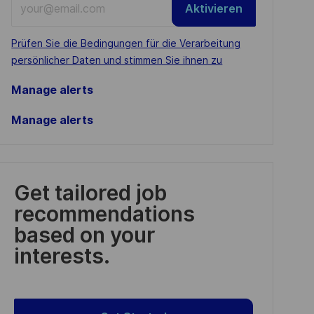
Aktivieren
Email
address
Required
Prüfen Sie die Bedingungen für die Verarbeitung
(Required)
persönlicher Daten und stimmen Sie ihnen zu
Manage alerts
Manage alerts
Get tailored job
recommendations
based on your
interests.