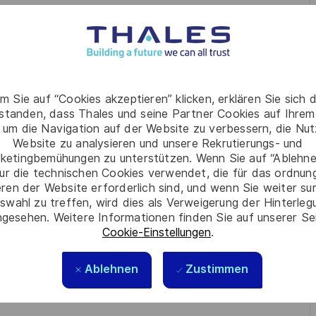
amélioration des solutions collaboratives de dernière
volutions pour optimiser la qualité et la sécurité des
projets et contribuer à la protection des données
m Sie auf “Cookies akzeptieren” klicken, erklären Sie sich 
rstanden, dass Thales und seine Partner Cookies auf Ihrem
 um die Navigation auf der Website zu verbessern, die Nu
Website zu analysieren und unsere Rekrutierungs- und
ketingbemühungen zu unterstützen. Wenn Sie auf “Ablehnen
d’une formation équivalente, vous justifiez d’au moins 5 ans
ur die technischen Cookies verwendet, die für das ordnu
ms, Exchange Online et SharePoint Online, idéalement en
eren der Website erforderlich sind, und wenn Sie weiter su
swahl zu treffen, wird dies als Verweigerung der Hinterle
ise approfondie de Microsoft Teams, Exchange Online,
gesehen. Weitere Informationen finden Sie auf unserer Se
nnaissance du système de licencing Microsoft. Vous maîtrisez
Cookie-Einstellungen
.
.) ainsi que les stratégies de sécurité Microsoft 365.
Ablehnen
Zustimmen
ge SE, ainsi que des outils et processus ITSM ServiceNow
connaissances) et des processus ITIL (gestion des incidents,