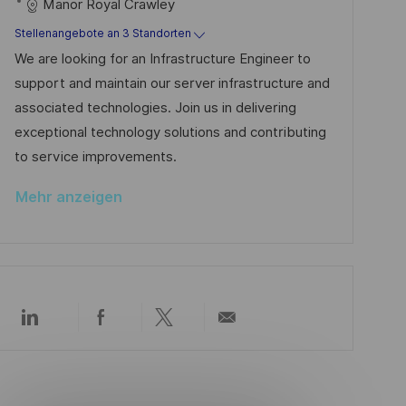
t
u
-
Manor Royal Crawley
t
e
m
I
Stellenangebote an 3 Standorten
l
g
d
D
We are looking for an Infrastructure Engineer to
i
o
e
support and maintain our server infrastructure and
c
r
r
associated technologies. Join us in delivering
h
i
V
exceptional technology solutions and contributing
u
e
e
to service improvements.
n
r
g
Mehr anzeigen
ö
f
f
e
n
t
Über
Über
Über
Per
LinkedIn
Facebook
Twitter
E-
l
teilen
teilen
teilen
Mail
i
teilen
c