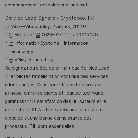
r
environnement technologique innovant.
ö
Service Lead Sphere / Cryptobox F/H
f
O
Vélizy-Villacoublay, Yvelines, 78140
f
r
D
J
Full time
2026-02-11
R0315379
e
t
K
a
o
Information Systems - Information
n
a
t
b
Technology
t
t
u
-
Vélizy-Villacoublay
l
e
m
I
Rejoignez notre équipe en tant que Service Lead
i
g
d
D
IT et pilotez l'amélioration continue des services
c
o
e
informatiques. Vous serez le point de contact
h
r
r
principal entre les clients et l'équipe technique,
u
i
V
garantissant la satisfaction des utilisateurs et le
n
e
e
respect des SLA. Une expérience en gestion
g
r
d'équipe et une bonne connaissance des
ö
processus ITIL sont essentielles.
f