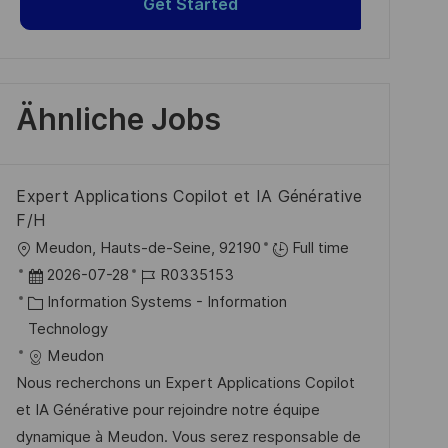
Get Started
Ähnliche Jobs
Expert Applications Copilot et IA Générative
F/H
O
Meudon, Hauts-de-Seine, 92190
Full time
r
D
J
2026-07-28
R0335153
t
a
K
o
Information Systems - Information
t
a
b
Technology
u
t
-
Meudon
m
e
I
Nous recherchons un Expert Applications Copilot
d
g
D
et IA Générative pour rejoindre notre équipe
e
o
dynamique à Meudon. Vous serez responsable de