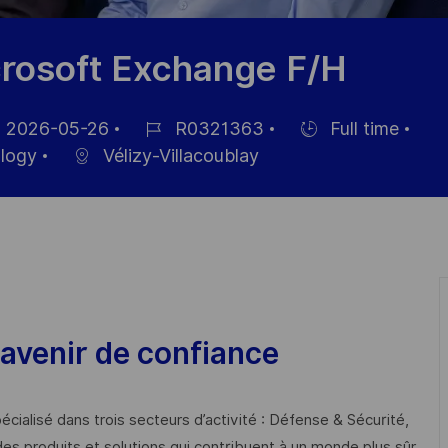
rosoft Exchange F/H
2026-05-26
R0321363
Full time
m
Job-
Einstellunngstyp
ology
Vélizy-Villacoublay
ID
fentlichung
avenir de confiance
cialisé dans trois secteurs d’activité : Défense & Sécurité,
des produits et solutions qui contribuent à un monde plus sûr,