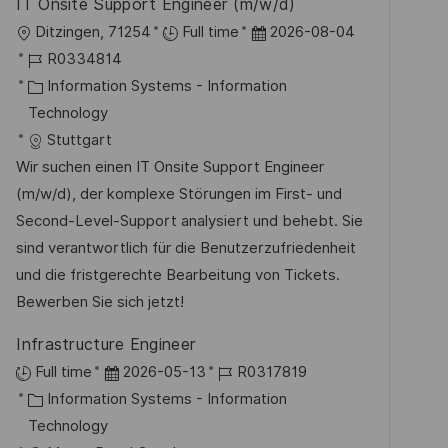
IT Onsite Support Engineer (m/w/d)
f
O
D
Ditzingen, 71254
Full time
2026-08-04
e
r
J
a
R0334814
n
t
o
K
t
Information Systems - Information
t
b
a
u
Technology
l
-
t
m
Stuttgart
i
I
e
d
Wir suchen einen IT Onsite Support Engineer
c
D
g
e
(m/w/d), der komplexe Störungen im First- und
h
o
r
Second-Level-Support analysiert und behebt. Sie
u
r
V
sind verantwortlich für die Benutzerzufriedenheit
n
i
e
und die fristgerechte Bearbeitung von Tickets.
g
e
r
Bewerben Sie sich jetzt!
ö
Infrastructure Engineer
f
D
J
Full time
2026-05-13
R0317819
f
K
a
o
Information Systems - Information
e
a
t
b
Technology
n