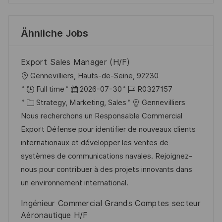
Ähnliche Jobs
Export Sales Manager (H/F)
O
Gennevilliers, Hauts-de-Seine, 92230
r
D
J
Full time
2026-07-30
R0327157
t
K
a
o
Strategy, Marketing, Sales
Gennevilliers
a
t
b
Nous recherchons un Responsable Commercial
t
u
-
Export Défense pour identifier de nouveaux clients
e
m
I
internationaux et développer les ventes de
g
d
D
systèmes de communications navales. Rejoignez-
o
e
nous pour contribuer à des projets innovants dans
r
r
un environnement international.
i
V
Ingénieur Commercial Grands Comptes secteur
e
e
Aéronautique H/F