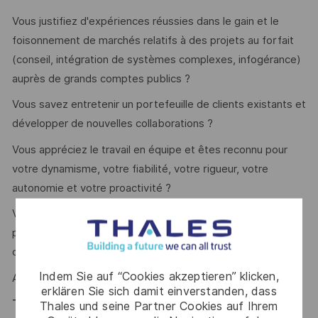
Vous justifiez d'expériences réussies dans le gain et le
foisonnement de marchés relatifs à des projets au forfait
(conseil, intégration de systèmes complexes, infogérance)
auprès de grands comptes publics ?
Vous savez entretenir un portefeuille de clients existants et
développer de nouvelles collaborations ?
Vous appréciez le travail en équipe et êtes reconnu pour
votre dynamisme, votre fiabilité, votre rigueur, votre
autonomie et votre proactivité ?
Vous êtes doté d’une intelligence relationnelle qui vous
permet de vous adresser des acteurs de haut niveau en
comprenant leurs enjeux et problématiques ?
Indem Sie auf “Cookies akzeptieren” klicken,
Alors ce poste est fait pour vous !
erklären Sie sich damit einverstanden, dass
Thales, entreprise Handi-Engagée, reconnait
Thales und seine Partner Cookies auf Ihrem