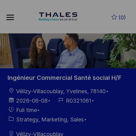
Skip to main content
Zum Hauptinhalt springen
(0)
-
-
Ingénieur Commercial Santé social H/F
Ort
Vélizy-Villacoublay, Yvelines, 78140
Datum der
Job-
2026-06-08
R0321061
Veröffentlichung
ID
Einstellunngstyp
Full time
Kategorie
Strategy, Marketing, Sales
Vélizy-Villacoublay