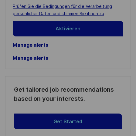
address
Required
Prüfen Sie die Bedingungen für die Verarbeitung
(Required)
persönlicher Daten und stimmen Sie ihnen zu
Aktivieren
Manage alerts
Manage alerts
Get tailored job recommendations
based on your interests.
Get Started