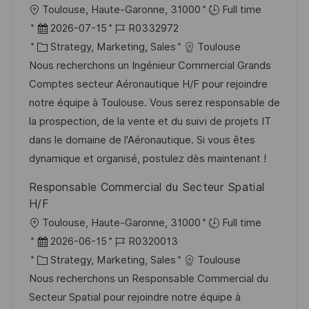
r
O
Toulouse, Haute-Garonne, 31000
Full time
ö
r
D
J
2026-07-15
R0332972
f
t
a
K
o
Strategy, Marketing, Sales
Toulouse
f
t
a
b
Nous recherchons un Ingénieur Commercial Grands
e
u
t
-
Comptes secteur Aéronautique H/F pour rejoindre
n
m
e
I
notre équipe à Toulouse. Vous serez responsable de
t
d
g
D
la prospection, de la vente et du suivi de projets IT
l
e
o
dans le domaine de l'Aéronautique. Si vous êtes
i
r
r
dynamique et organisé, postulez dès maintenant !
c
V
i
Responsable Commercial du Secteur Spatial
h
e
e
H/F
u
r
O
Toulouse, Haute-Garonne, 31000
Full time
n
ö
r
D
J
2026-06-15
R0320013
g
f
t
a
K
o
Strategy, Marketing, Sales
Toulouse
f
t
a
b
Nous recherchons un Responsable Commercial du
e
u
t
-
Secteur Spatial pour rejoindre notre équipe à
n