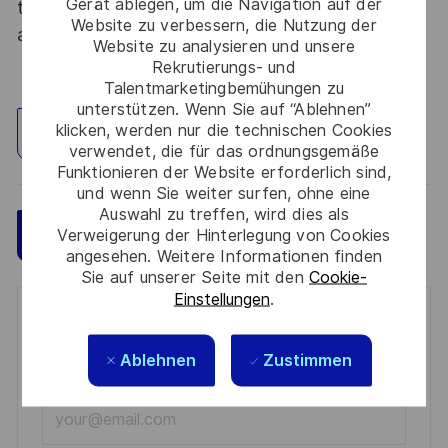
Gerät ablegen, um die Navigation auf der
tous les talents. La diversité est notre meilleur
Website zu verbessern, die Nutzung der
atout. Postulez et rejoignez nous !
Website zu analysieren und unsere
Rekrutierungs- und
Talentmarketingbemühungen zu
unterstützen. Wenn Sie auf “Ablehnen”
klicken, werden nur die technischen Cookies
Standort erkunden
verwendet, die für das ordnungsgemäße
Funktionieren der Website erforderlich sind,
und wenn Sie weiter surfen, ohne eine
Auswahl zu treffen, wird dies als
Speichern
Jetzt bewerben
Verweigerung der Hinterlegung von Cookies
angesehen. Weitere Informationen finden
Sie auf unserer Seite mit den
Cookie-
Einstellungen
.
Get notified for similar jobs
Ablehnen
Zustimmen
You'll receive updates once a week
Enter
Email