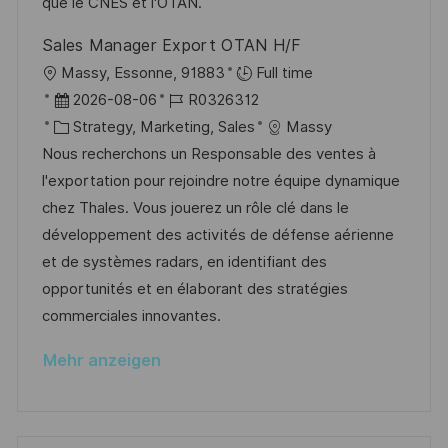
r
r
que le CNES et l'OTAN.
u
V
i
Sales Manager Export OTAN H/F
n
e
e
O
Massy, Essonne, 91883
Full time
g
r
r
D
J
2026-08-06
R0326312
ö
t
a
K
o
Strategy, Marketing, Sales
Massy
f
t
a
b
Nous recherchons un Responsable des ventes à
f
u
t
-
l'exportation pour rejoindre notre équipe dynamique
e
m
e
I
chez Thales. Vous jouerez un rôle clé dans le
n
d
g
D
développement des activités de défense aérienne
t
e
o
et de systèmes radars, en identifiant des
l
r
r
opportunités et en élaborant des stratégies
i
V
i
commerciales innovantes.
c
e
e
h
Mehr anzeigen
r
u
ö
n
f
g