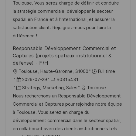
m
e
I
Toulouse. Vous serez chargé de définir et conduire
t
d
g
D
la stratégie commerciale, développer le secteur
l
e
o
spatial en France et à l'international, et assurer la
i
r
r
satisfaction client. Rejoignez-nous pour faire la
c
V
i
différence !
h
e
e
Responsable Développement Commercial et
u
r
Captures (projets spatiaux institutionnel &
n
ö
défense) - F/H
g
f
O
Toulouse, Haute-Garonne, 31000
Full time
f
r
D
J
2026-07-29
R0315431
e
t
a
K
o
Strategy, Marketing, Sales
Toulouse
n
t
a
b
Nous recherchons un Responsable Développement
t
u
t
-
Commercial et Captures pour rejoindre notre équipe
l
m
e
I
à Toulouse. Vous serez en charge du
i
d
g
D
développement commercial dans le secteur spatial,
c
e
o
en collaborant avec des clients institutionnels tels
h