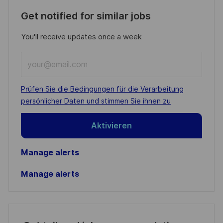
Get notified for similar jobs
You'll receive updates once a week
Enter
Email
address
Required
Prüfen Sie die Bedingungen für die Verarbeitung
(Required)
persönlicher Daten und stimmen Sie ihnen zu
Aktivieren
Manage alerts
Manage alerts