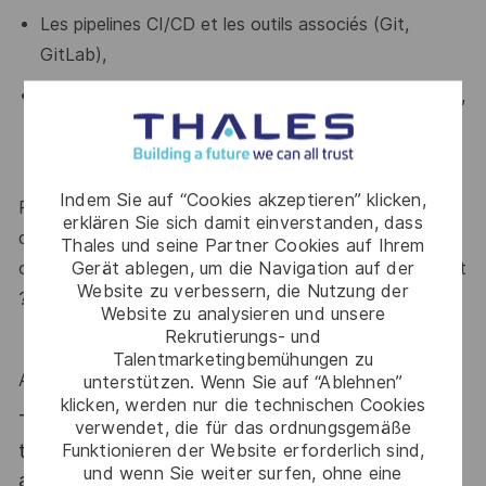
Les pipelines CI/CD et les outils associés (Git,
GitLab),
La sécurité cloud (IAM, chiffrement, sécurité réseau,
gestion des vulnérabilités).
Indem Sie auf “Cookies akzeptieren” klicken,
Rigueur, esprit d’analyse, autonomie, capacité à gérer
erklären Sie sich damit einverstanden, dass
des incidents complexes, sens du service et excellente
Thales und seine Partner Cookies auf Ihrem
Gerät ablegen, um die Navigation auf der
communication sont des atouts que l’on vous reconnaît
Website zu verbessern, die Nutzung der
?
Website zu analysieren und unsere
Rekrutierungs- und
Talentmarketingbemühungen zu
Alors ce poste est fait pour vous !
unterstützen. Wenn Sie auf “Ablehnen”
klicken, werden nur die technischen Cookies
Thales, entreprise Handi-Engagée, reconnait
verwendet, die für das ordnungsgemäße
tous les talents. La diversité est notre meilleur
Funktionieren der Website erforderlich sind,
und wenn Sie weiter surfen, ohne eine
atout. Postulez et rejoignez nous !