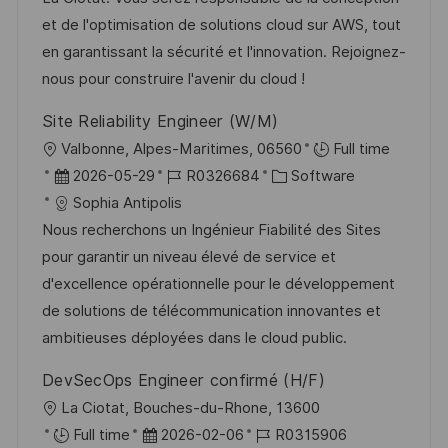
g
d
D
et de l'optimisation de solutions cloud sur AWS, tout
o
e
en garantissant la sécurité et l'innovation. Rejoignez-
r
r
nous pour construire l'avenir du cloud !
i
V
Site Reliability Engineer (W/M)
e
e
O
Valbonne, Alpes-Maritimes, 06560
Full time
r
r
D
J
K
2026-05-29
R0326684
Software
ö
t
a
o
a
Sophia Antipolis
f
t
b
t
Nous recherchons un Ingénieur Fiabilité des Sites
f
u
-
e
pour garantir un niveau élevé de service et
e
m
I
g
d'excellence opérationnelle pour le développement
n
d
D
o
de solutions de télécommunication innovantes et
t
e
r
ambitieuses déployées dans le cloud public.
l
r
i
i
DevSecOps Engineer confirmé (H/F)
V
e
c
O
La Ciotat, Bouches-du-Rhone, 13600
e
h
r
D
J
Full time
2026-02-06
R0315906
r