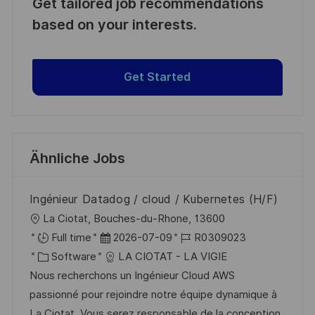
Get tailored job recommendations
based on your interests.
Get Started
Ähnliche Jobs
Ingénieur Datadog / cloud / Kubernetes (H/F)
O
La Ciotat, Bouches-du-Rhone, 13600
r
D
J
Full time
2026-07-09
R0309023
t
K
a
o
Software
LA CIOTAT - LA VIGIE
a
t
b
Nous recherchons un Ingénieur Cloud AWS
t
u
-
passionné pour rejoindre notre équipe dynamique à
e
m
I
La Ciotat. Vous serez responsable de la conception