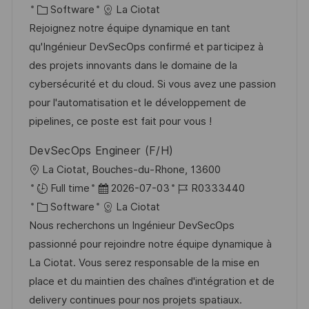
u
t
K
a
o
Software
La Ciotat
ö
n
a
t
b
Rejoignez notre équipe dynamique en tant
f
g
t
u
-
qu'Ingénieur DevSecOps confirmé et participez à
f
e
m
I
des projets innovants dans le domaine de la
e
g
d
D
cybersécurité et du cloud. Si vous avez une passion
n
o
e
pour l'automatisation et le développement de
t
r
r
pipelines, ce poste est fait pour vous !
l
i
V
i
DevSecOps Engineer (F/H)
e
e
c
O
La Ciotat, Bouches-du-Rhone, 13600
r
h
r
D
J
Full time
2026-07-03
R0333440
ö
u
t
K
a
o
Software
La Ciotat
f
n
a
t
b
Nous recherchons un Ingénieur DevSecOps
f
g
t
u
-
passionné pour rejoindre notre équipe dynamique à
e
e
m
I
La Ciotat. Vous serez responsable de la mise en
n
g
d
D
place et du maintien des chaînes d'intégration et de
t
o
e
delivery continues pour nos projets spatiaux.
l