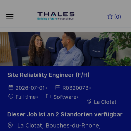
Skip to main content
Zum Hauptinhalt springen
(0)
-
-
Site Reliability Engineer (F/H)
Datum der
Job-
2026-07-01
R0320073
Veröffentlichung
ID
Einstellunngstyp
Kategorie
Full time
Software
La Ciotat
Dieser Job ist an 2 Standorten verfügbar
La Ciotat, Bouches-du-Rhone,