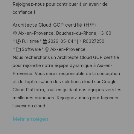
r
r
Rejoignez-nous pour contribuer à un avenir de
i
i
V
confiance !
c
e
e
h
Architecte Cloud GCP certifié (H/F)
r
u
O
Aix-en-Provence, Bouches-du-Rhone, 13100
ö
n
r
D
J
Full time
2026-05-04
R0327250
f
g
t
K
a
o
Software
Aix-en-Provence
f
a
t
b
Nous recherchons un Architecte Cloud GCP certifié
e
t
u
-
pour rejoindre notre équipe dynamique à Aix-en-
n
e
m
I
Provence. Vous serez responsable de la conception
t
g
d
D
et de l'optimisation des solutions cloud sur Google
l
o
e
Cloud Platform, tout en guidant nos équipes vers les
i
r
r
meilleures pratiques. Rejoignez-nous pour façonner
c
i
V
l'avenir du cloud !
h
e
e
u
Mehr anzeigen
r
n
ö
g