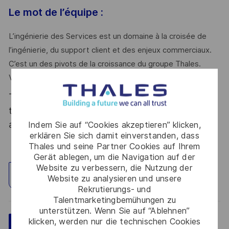
Le mot de l’équipe :
L’ingénierie des Services est un domaine à la croisée de
l’ingénierie, du support client et des enjeux commerciaux.
C’est un des pivots de la croissance du groupe Thales.
Venez participer au changement sans plus attendre !
Thales, entreprise Handi-Engagée, reconnait
tous les talents. La diversité est notre meilleur
atout. Postulez et rejoignez nous !
Indem Sie auf “Cookies akzeptieren” klicken,
erklären Sie sich damit einverstanden, dass
Thales und seine Partner Cookies auf Ihrem
Gerät ablegen, um die Navigation auf der
Website zu verbessern, die Nutzung der
Standort erkunden
Website zu analysieren und unsere
Rekrutierungs- und
Talentmarketingbemühungen zu
unterstützen. Wenn Sie auf “Ablehnen”
klicken, werden nur die technischen Cookies
Speichern
Jetzt bewerben