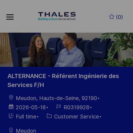
Skip to main content
Zum Hauptinhalt springen
(0)
-
-
ALTERNANCE - Référent Ingénierie des
Services F/H
Ort
Meudon, Hauts-de-Seine, 92190
Datum der
Job-
2026-05-18
R0319928
Veröffentlichung
ID
Einstellunngstyp
Kategorie
Full time
Customer Service
Meudon