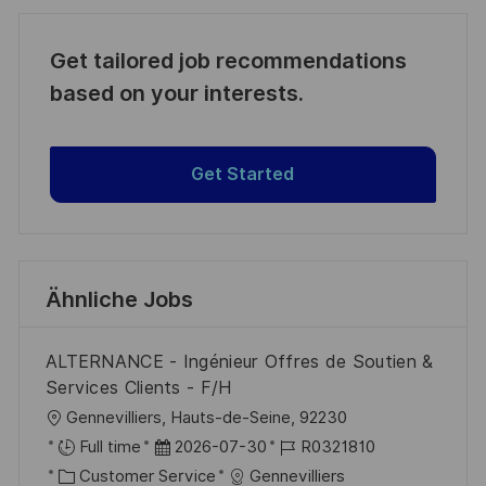
Get tailored job recommendations
based on your interests.
Get Started
Ähnliche Jobs
ALTERNANCE - Ingénieur Offres de Soutien &
Services Clients - F/H
O
Gennevilliers, Hauts-de-Seine, 92230
r
D
J
Full time
2026-07-30
R0321810
t
K
a
o
Customer Service
Gennevilliers