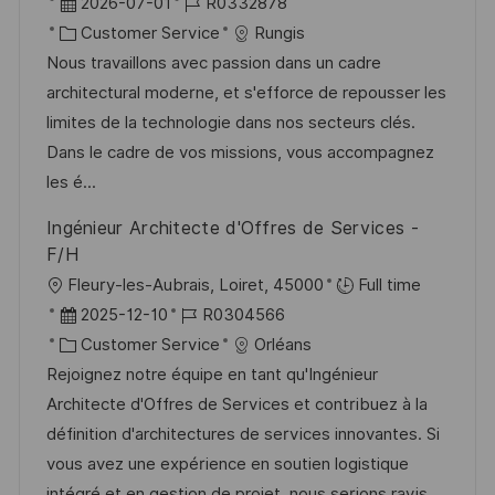
g
r
D
J
2026-07-01
R0332878
r
t
a
K
o
Customer Service
Rungis
ö
t
a
b
Nous travaillons avec passion dans un cadre
f
u
t
-
architectural moderne, et s'efforce de repousser les
f
m
e
I
limites de la technologie dans nos secteurs clés.
e
d
g
D
Dans le cadre de vos missions, vous accompagnez
n
e
o
les é...
t
r
r
l
Ingénieur Architecte d'Offres de Services -
V
i
i
F/H
e
e
c
O
Fleury-les-Aubrais, Loiret, 45000
Full time
r
h
r
D
J
2025-12-10
R0304566
ö
u
t
a
K
o
Customer Service
Orléans
f
n
t
a
b
Rejoignez notre équipe en tant qu'Ingénieur
f
g
u
t
-
Architecte d'Offres de Services et contribuez à la
e
m
e
I
définition d'architectures de services innovantes. Si
n
d
g
D
vous avez une expérience en soutien logistique
t
e
o
intégré et en gestion de projet, nous serions ravis