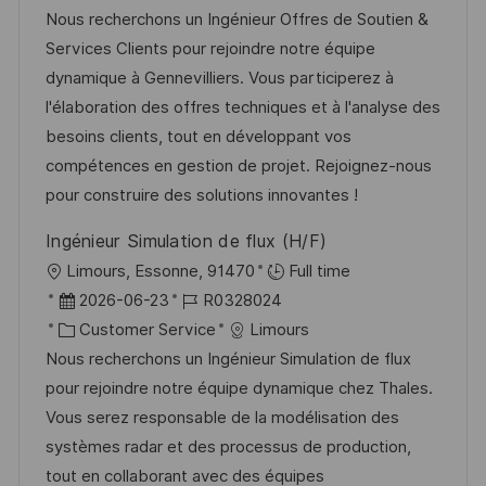
a
t
b
Nous recherchons un Ingénieur Offres de Soutien &
t
u
-
Services Clients pour rejoindre notre équipe
e
m
I
dynamique à Gennevilliers. Vous participerez à
g
d
D
l'élaboration des offres techniques et à l'analyse des
o
e
besoins clients, tout en développant vos
r
r
compétences en gestion de projet. Rejoignez-nous
i
V
pour construire des solutions innovantes !
e
e
Ingénieur Simulation de flux (H/F)
r
O
Limours, Essonne, 91470
Full time
ö
r
D
J
2026-06-23
R0328024
f
t
a
K
o
Customer Service
Limours
f
t
a
b
Nous recherchons un Ingénieur Simulation de flux
e
u
t
-
pour rejoindre notre équipe dynamique chez Thales.
n
m
e
I
Vous serez responsable de la modélisation des
t
d
g
D
systèmes radar et des processus de production,
l
e
o
tout en collaborant avec des équipes