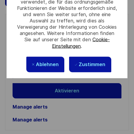
verwendet, die für das ordnungsgemäße
Funktionieren der Website erforderlich sind,
und wenn Sie weiter surfen, ohne eine
Auswahl zu treffen, wird dies als
Get notified for similar jobs
Verweigerung der Hinterlegung von Cookies
angesehen. Weitere Informationen finden
You'll receive updates once a week
Sie auf unserer Seite mit den
Cookie-
Einstellungen
.
Enter
Email
Ablehnen
Zustimmen
address
Required
Prüfen Sie die Bedingungen für die Verarbeitung
(Required)
persönlicher Daten und stimmen Sie ihnen zu
Aktivieren
Manage alerts
Manage alerts