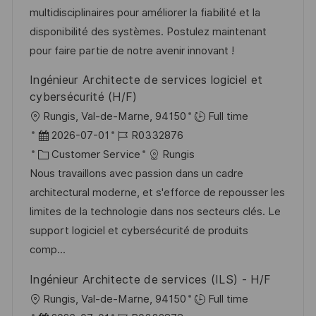
i
r
r
multidisciplinaires pour améliorer la fiabilité et la
c
V
i
disponibilité des systèmes. Postulez maintenant
h
e
e
pour faire partie de notre avenir innovant !
u
r
n
Ingénieur Architecte de services logiciel et
ö
g
cybersécurité (H/F)
f
O
Rungis, Val-de-Marne, 94150
Full time
f
r
D
J
2026-07-01
R0332876
e
t
a
K
o
Customer Service
Rungis
n
t
a
b
Nous travaillons avec passion dans un cadre
t
u
t
-
architectural moderne, et s'efforce de repousser les
l
m
e
I
limites de la technologie dans nos secteurs clés. Le
i
d
g
D
support logiciel et cybersécurité de produits
c
e
o
comp...
h
r
r
u
Ingénieur Architecte de services (ILS) - H/F
V
i
n
O
Rungis, Val-de-Marne, 94150
Full time
e
e