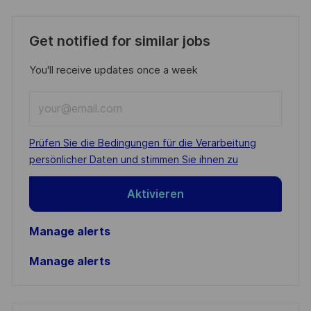
Get notified for similar jobs
You'll receive updates once a week
Enter
Email
address
Required
Prüfen Sie die Bedingungen für die Verarbeitung
(Required)
persönlicher Daten und stimmen Sie ihnen zu
Aktivieren
Manage alerts
Manage alerts