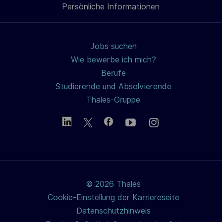
c
Persönliche Informationen
teilen
h
u
n
Jobs suchen
g
Wie bewerbe ich mich?
Berufe
Studierende und Absolvierende
Thales-Gruppe
© 2026 Thales
Cookie-Einstellung der Karriereseite
Datenschutzhinweis