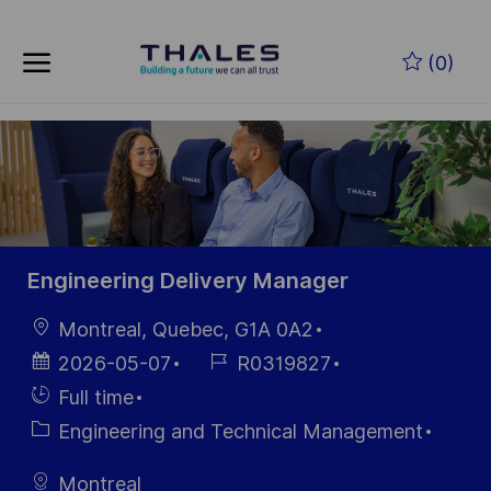
Skip to main content
Zum Hauptinhalt springen
(0)
-
-
Engineering Delivery Manager
Ort
Montreal, Quebec, G1A 0A2
Datum der
Job-
2026-05-07
R0319827
Veröffentlichung
ID
Einstellunngstyp
Full time
Kategorie
Engineering and Technical Management
Montreal