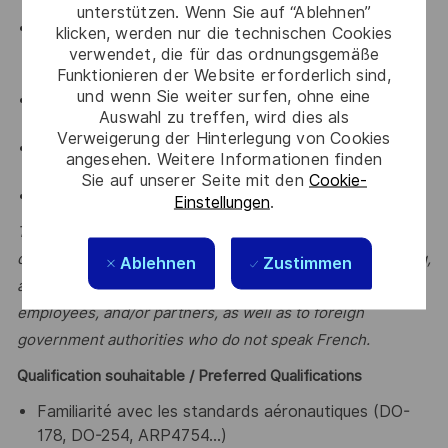
related field;
unterstützen. Wenn Sie auf “Ablehnen”
5 years of experience in technical project
klicken, werden nur die technischen Cookies
management; Experience in planning and monitoring
verwendet, die für das ordnungsgemäße
Funktionieren der Website erforderlich sind,
engineering work;
und wenn Sie weiter surfen, ohne eine
Experience in the design and certification of
Auswahl zu treffen, wird dies als
equipment and embedded systems;
Verweigerung der Hinterlegung von Cookies
Excellent verbal and written communication skills in
angesehen. Weitere Informationen finden
French and English;
Sie auf unserer Seite mit den
Cookie-
Analytical and problem-solving skills
Einstellungen
.
This position requires a good command of English for
drafting technical documents, interacting with, supporting,
Ablehnen
Zustimmen
and/or providing services to international clients,
employees, and/or partners, as well as to foreign
government authorities who do not speak French.
Qualification souhaitable / Preferred Qualifications
Familiarité avec les standards aéronautiques (DO-
178, DO-254, ARP4754…)