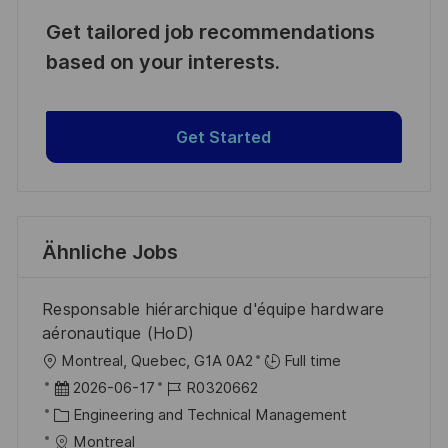
Get tailored job recommendations
based on your interests.
Get Started
Ähnliche Jobs
Responsable hiérarchique d'équipe hardware
aéronautique (HoD)
O
Montreal, Quebec, G1A 0A2
Full time
r
D
J
2026-06-17
R0320662
t
a
K
o
Engineering and Technical Management
t
a
b
Montreal