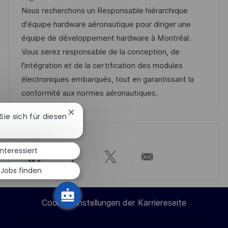
u
t
-
Nous recherchons un Responsable hiérarchique
m
e
I
d'équipe hardware aéronautique pour diriger une
d
g
D
équipe de développement hardware à Montréal.
e
o
Vous serez responsable de la conception, de
r
r
l'intégration et de la certification des modules
V
i
électroniques embarqués, tout en garantissant la
e
e
conformité aux normes aéronautiques.
r
Chatbot-
 Sie sich für diesen
ö
Benachrichtigung
schließen
f
f
interessiert
e
Über
Über
Über
Per
 Jobs finden
n
t
LinkedIn
Facebook
Twitter
E-
l
Cookie-Einstellungen der Karriereseite
teilen
teilen
teilen
Mail
i