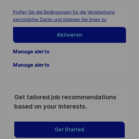
Email
address
Required
Prüfen Sie die Bedingungen für die Verarbeitung
(Required)
persönlicher Daten und stimmen Sie ihnen zu
Aktivieren
Manage alerts
Manage alerts
Get tailored job recommendations
based on your interests.
Get Started