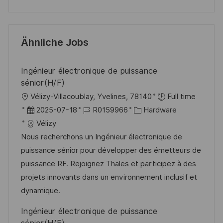
Ähnliche Jobs
Ingénieur électronique de puissance
sénior(H/F)
O
Vélizy-Villacoublay, Yvelines, 78140
Full time
r
D
J
K
2025-07-18
R0159966
Hardware
t
a
o
a
Vélizy
t
b
t
Nous recherchons un Ingénieur électronique de
u
-
e
puissance sénior pour développer des émetteurs de
m
I
g
puissance RF. Rejoignez Thales et participez à des
d
D
o
projets innovants dans un environnement inclusif et
e
r
dynamique.
r
i
Ingénieur électronique de puissance
V
e