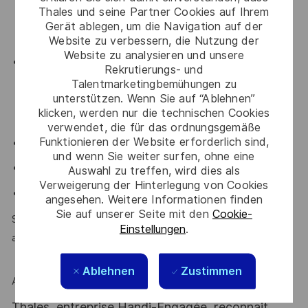
d’impédance, paramètres S, dé-embedding, bruit,
Thales und seine Partner Cookies auf Ihrem
linéarité, puissance…) et des caractérisations DC (I/V,
Gerät ablegen, um die Navigation auf der
C/V, tests de fiabilité, cyclage, déverminage...).
Website zu verbessern, die Nutzung der
Website zu analysieren und unsere
Les architectures et des technologies de composants
Rekrutierungs- und
passifs hyperfréquences et de leurs modèles
Talentmarketingbemühungen zu
unterstützen. Wenn Sie auf “Ablehnen”
électriques ainsi que des phénomènes physiques
klicken, werden nur die technischen Cookies
associés
verwendet, die für das ordnungsgemäße
Funktionieren der Website erforderlich sind,
Connaissance des commutateurs MEMS
und wenn Sie weiter surfen, ohne eine
Outils de simulation ANSYS HFSS, KEYSIGHT ADS
Auswahl zu treffen, wird dies als
Verweigerung der Hinterlegung von Cookies
Anglais (niveau C1 attendu)
angesehen. Weitere Informationen finden
Sie auf unserer Seite mit den
Cookie-
Sens de la communication, rigueur, travail en équipe et
Einstellungen
.
autonomie sont des atouts que l'on vous reconnait ?
Ablehnen
Zustimmen
Alors ce poste est fait pour vous !
Thales, entreprise Handi-Engagée, reconnait