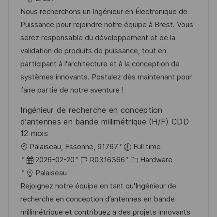
n
t
b
t
Nous recherchons un Ingénieur en Électronique de
t
u
-
e
Puissance pour rejoindre notre équipe à Brest. Vous
l
m
I
g
serez responsable du développement et de la
i
d
D
o
validation de produits de puissance, tout en
c
e
r
participant à l'architecture et à la conception de
h
r
i
systèmes innovants. Postulez dès maintenant pour
u
V
e
faire partie de notre aventure !
n
e
Ingénieur de recherche en conception
g
r
d’antennes en bande millimétrique (H/F) CDD
ö
12 mois
f
O
Palaiseau, Essonne, 91767
Full time
f
r
D
J
K
2026-02-20
R0316366
Hardware
e
t
a
o
a
Palaiseau
n
t
b
t
Rejoignez notre équipe en tant qu'Ingénieur de
t
u
-
e
recherche en conception d’antennes en bande
l
m
I
g
millimétrique et contribuez à des projets innovants