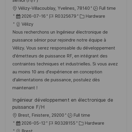
sénior(H/F)
e
O
Vélizy-Villacoublay, Yvelines, 78140
Full time
r
r
D
J
K
2026-07-16
R0325679
Hardware
ö
t
a
o
a
Vélizy
f
t
b
t
Nous recherchons un Ingénieur électronique de
f
u
-
e
puissance sénior pour rejoindre notre équipe à
e
m
I
g
Vélizy. Vous serez responsable du développement
n
d
D
o
d'émetteurs de puissance RF, en intégrant des
t
e
r
contraintes techniques et industrielles. Si vous avez
l
r
i
au moins 10 ans d'expérience en conception
i
V
e
d'alimentations de puissance, postulez dès
c
e
maintenant !
h
r
Ingénieur développement en électronique de
u
ö
puissance F/H
n
f
O
Brest, Finistere, 29200
Full time
g
f
r
D
J
K
2026-05-12
R0328155
Hardware
e
t
a
o
a
Brest