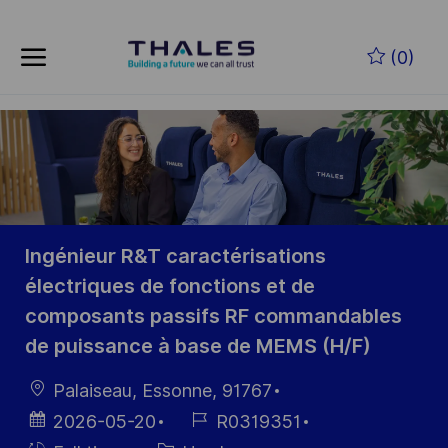
Skip to main content
Zum Hauptinhalt springen
(0)
-
-
Ingénieur R&T caractérisations
électriques de fonctions et de
composants passifs RF commandables
de puissance à base de MEMS (H/F)
Ort
Palaiseau, Essonne, 91767
Datum der
Job-
2026-05-20
R0319351