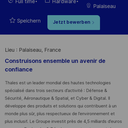
Veröffentlichung
ID
Einstellunngstyp
Kategorie
Full time
Hardware
Palaiseau
Speichern
Jetzt bewerben
Lieu : Palaiseau, France
Construisons ensemble un avenir de
confiance
Thales est un leader mondial des hautes technologies
spécialisé dans trois secteurs d’activité : Défense &
Sécurité, Aéronautique & Spatial, et Cyber & Digital. Il
développe des produits et solutions qui contribuent à un
monde plus sûr, plus respectueux de l’environnement et
plus inclusif. Le Groupe investit près de 4,5 milliards d’euros