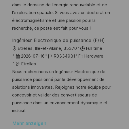
i
d
D
o
dans le domaine de l'énergie renouvelable et de
c
e
r
l'exploration spatiale. Si vous avez un doctorat en
h
r
i
électromagnétisme et une passion pour la
u
V
e
recherche, ce poste est fait pour vous !
n
e
Ingénieur Electronique de puissance (F/H)
g
r
O
Étrelles, Ille-et-Vilaine, 35370
Full time
ö
r
D
J
K
2026-07-16
R0334931
Hardware
f
t
a
o
a
Etrelles
f
t
b
t
Nous recherchons un Ingénieur Electronique de
e
u
-
e
puissance passionné par le développement de
n
m
I
g
solutions innovantes. Rejoignez notre équipe pour
t
d
D
o
concevoir et valider des convertisseurs de
l
e
r
puissance dans un environnement dynamique et
i
r
i
inclusif.
c
V
e
h
Mehr anzeigen
e
u