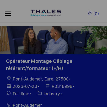
Skip to main content
Zum Hauptinhalt springen
(0)
-
-
Opérateur Montage Câblage
référent/formateur (F/H)
Ort
Pont-Audemer, Eure, 27500
Datum der
Job-
2026-07-23
R0318998
Veröffentlichung
ID
Einstellunngstyp
Kategorie
Full time
Industry
Pont-Audemer