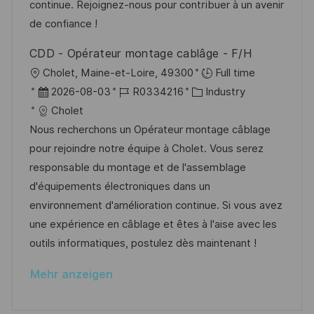
r
i
continue. Rejoignez-nous pour contribuer à un avenir
c
V
e
de confiance !
h
e
u
CDD - Opérateur montage cablâge - F/H
r
n
O
Cholet, Maine-et-Loire, 49300
Full time
ö
g
r
D
J
K
2026-08-03
R0334216
Industry
f
t
a
o
a
Cholet
f
t
b
t
Nous recherchons un Opérateur montage câblage
e
u
-
e
pour rejoindre notre équipe à Cholet. Vous serez
n
m
I
g
responsable du montage et de l'assemblage
t
d
D
o
d'équipements électroniques dans un
l
e
r
environnement d'amélioration continue. Si vous avez
i
r
i
une expérience en câblage et êtes à l'aise avec les
c
V
e
outils informatiques, postulez dès maintenant !
h
e
u
Mehr anzeigen
r
n
ö
g