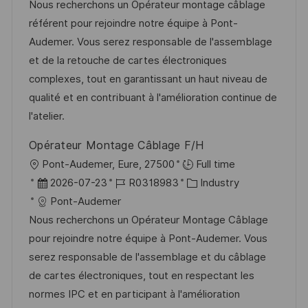
g
t
b
t
Nous recherchons un Opérateur montage câblage
e
u
-
e
référent pour rejoindre notre équipe à Pont-
n
m
I
g
Audemer. Vous serez responsable de l'assemblage
t
d
D
o
et de la retouche de cartes électroniques
l
e
r
complexes, tout en garantissant un haut niveau de
i
r
i
qualité et en contribuant à l'amélioration continue de
c
V
e
l'atelier.
h
e
u
Opérateur Montage Câblage F/H
r
n
O
Pont-Audemer, Eure, 27500
Full time
ö
g
r
D
J
K
2026-07-23
R0318983
Industry
f
t
a
o
a
Pont-Audemer
f
t
b
t
Nous recherchons un Opérateur Montage Câblage
e
u
-
e
pour rejoindre notre équipe à Pont-Audemer. Vous
n
m
I
g
serez responsable de l'assemblage et du câblage
t
d
D
o
de cartes électroniques, tout en respectant les
l
e
r
normes IPC et en participant à l'amélioration
i