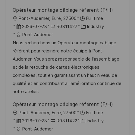
r
i
Opérateur montage câblage référent (F/H)
V
e
O
Pont-Audemer, Eure, 27500
Full time
e
r
D
J
K
2026-07-23
R0311427
Industry
r
t
a
o
a
Pont-Audemer
ö
t
b
t
Nous recherchons un Opérateur montage câblage
f
u
-
e
référent pour rejoindre notre équipe à Pont-
f
m
I
g
Audemer. Vous serez responsable de l'assemblage
e
d
D
o
et de la retouche de cartes électroniques
n
e
r
complexes, tout en garantissant un haut niveau de
t
r
i
qualité et en contribuant à l'amélioration continue de
l
V
e
notre atelier.
i
e
c
Opérateur montage câblage référent (F/H)
r
h
O
Pont-Audemer, Eure, 27500
Full time
ö
u
r
D
J
K
2026-07-23
R0311422
Industry
f
n
t
a
o
a
Pont-Audemer
f