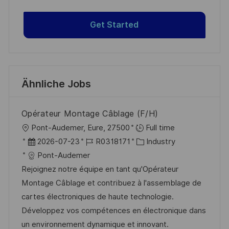
Get Started
Ähnliche Jobs
Opérateur Montage Câblage (F/H)
O
Pont-Audemer, Eure, 27500
Full time
r
D
J
K
2026-07-23
R0318171
Industry
t
a
o
a
Pont-Audemer
t
b
t
Rejoignez notre équipe en tant qu'Opérateur
u
-
e
Montage Câblage et contribuez à l'assemblage de
m
I
g
cartes électroniques de haute technologie.
d
D
o
Développez vos compétences en électronique dans
e
r
un environnement dynamique et innovant.