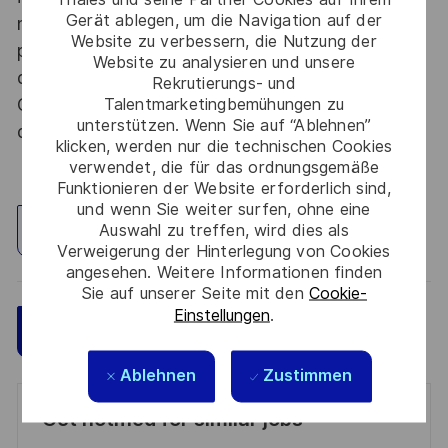
Gerät ablegen, um die Navigation auf der
nationale, la personne retenue fera l'objet d'une
Website zu verbessern, die Nutzung der
procédure d’habilitation, conformément aux
Website zu analysieren und unsere
dispositions des articles R.2311-1 et suivants du
Rekrutierungs- und
Code de la défense et de l’IGI 1300 SGDSN/PSE
Talentmarketingbemühungen zu
unterstützen. Wenn Sie auf “Ablehnen”
du 09 août 2021.
klicken, werden nur die technischen Cookies
verwendet, die für das ordnungsgemäße
Funktionieren der Website erforderlich sind,
und wenn Sie weiter surfen, ohne eine
Auswahl zu treffen, wird dies als
Standort erkunden
Verweigerung der Hinterlegung von Cookies
angesehen. Weitere Informationen finden
Sie auf unserer Seite mit den
Cookie-
Einstellungen
.
Speichern
Jetzt bewerben
Ablehnen
Zustimmen
Get notified for similar jobs