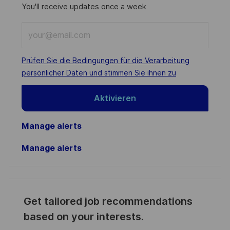
You'll receive updates once a week
Enter
Email
address
Required
Prüfen Sie die Bedingungen für die Verarbeitung
(Required)
persönlicher Daten und stimmen Sie ihnen zu
Aktivieren
Manage alerts
Manage alerts
Get tailored job recommendations
based on your interests.