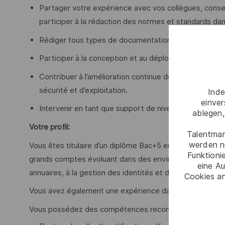
Partager votre expérience avec vos collègues, conseil
participer à la rédaction des normes et standards da
Rédiger tous types de documentations : procédures te
Participer à la conception et au déploiement des solu
Contribuer à l’amélioration continue des infrastructur
sécurité et d’exploitation.
Inde
einve
Intervenir en tant que support de niveau 3 auprès des
ablegen,
Votre profil:
Talentmar
werden n
Vous êtes titulaire d’un diplôme Bac+5 en informatique 
Funktioni
grands comptes évoluant dans des environnements com
eine Au
annuaires, à la gestion des identités et des accès.
Cookies an
Vous avez également une expérience dans les enjeux de 
Vous possédez des compétences reconnues dans les do