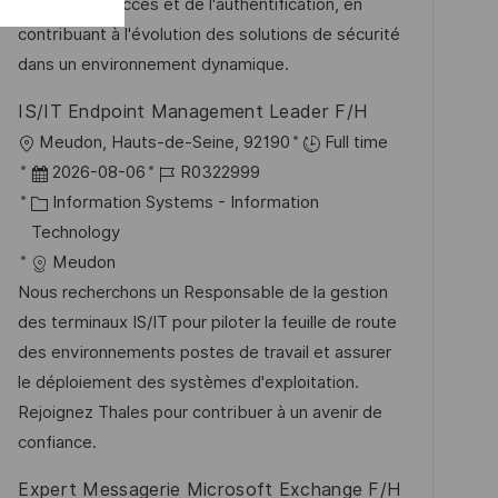
r
r
gestion des accès et de l'authentification, en
g
i
V
contribuant à l'évolution des solutions de sécurité
e
e
dans un environnement dynamique.
r
IS/IT Endpoint Management Leader F/H
ö
O
Meudon, Hauts-de-Seine, 92190
Full time
f
r
D
J
2026-08-06
R0322999
f
t
a
K
o
Information Systems - Information
e
t
a
b
Technology
n
u
t
-
Meudon
t
m
e
I
Nous recherchons un Responsable de la gestion
l
d
g
D
des terminaux IS/IT pour piloter la feuille de route
i
e
o
des environnements postes de travail et assurer
c
r
r
le déploiement des systèmes d'exploitation.
h
V
i
Rejoignez Thales pour contribuer à un avenir de
u
e
e
confiance.
n
r
g
Expert Messagerie Microsoft Exchange F/H