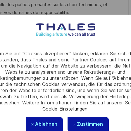
ler les parties prenantes sur les choix techniques, et
ns vos domaines de responsabilité.
chniques, documents d’architecture, fiches de recette, etc.
tions retenues.
es et solutions en participant au maintien en conditions de
m Sie auf “Cookies akzeptieren” klicken, erklären Sie sich 
rstanden, dass Thales und seine Partner Cookies auf Ihrem
 équipes d’exploitation.
 um die Navigation auf der Website zu verbessern, die Nu
Website zu analysieren und unsere Rekrutierungs- und
ketingbemühungen zu unterstützen. Wenn Sie auf “Ablehnen
ur die technischen Cookies verwendet, die für das ordnu
ou sécurité, et possédez une expérience similaire auprès de
eren der Website erforderlich sind, und wenn Sie weiter su
plexes, notamment sur des problématiques liées aux
swahl zu treffen, wird dies als Verweigerung der Hinterle
gesehen. Weitere Informationen finden Sie auf unserer Se
Cookie-Einstellungen
.
la cybersécurité.
maines suivants :
Ablehnen
Zustimmen