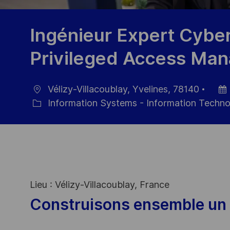
Ingénieur Expert Cyber
Privileged Access Ma
Vélizy-Villacoublay, Yvelines, 78140
Ort
Datu
Information Systems - Information Techn
Kategorie
der
Veröf
Lieu : Vélizy-Villacoublay, France
Construisons ensemble un 