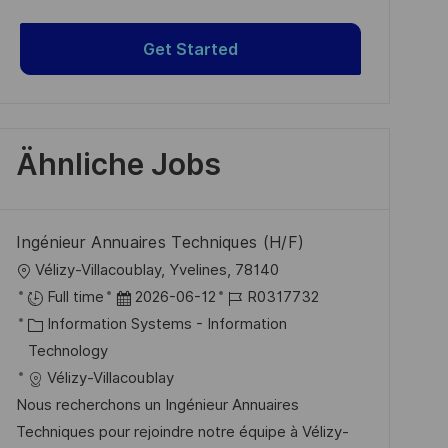
Get Started
Ähnliche Jobs
Ingénieur Annuaires Techniques (H/F)
O
Vélizy-Villacoublay, Yvelines, 78140
r
D
J
Full time
2026-06-12
R0317732
t
K
a
o
Information Systems - Information
a
t
b
Technology
t
u
-
Vélizy-Villacoublay
e
m
I
Nous recherchons un Ingénieur Annuaires
g
d
D
Techniques pour rejoindre notre équipe à Vélizy-