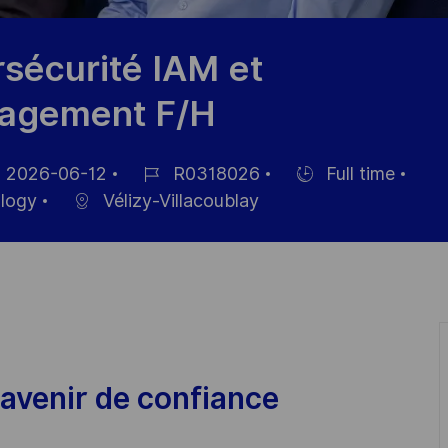
sécurité IAM et
nagement F/H
2026-06-12
R0318026
Full time
m
Job-
Einstellunngstyp
ology
Vélizy-Villacoublay
ID
fentlichung
avenir de confiance