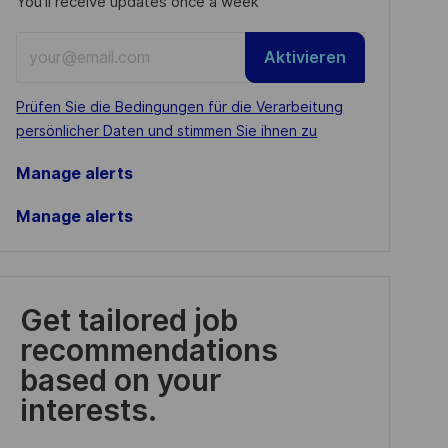
You'll receive updates once a week
Enter
Aktivieren
Email
address
Required
Prüfen Sie die Bedingungen für die Verarbeitung
(Required)
persönlicher Daten und stimmen Sie ihnen zu
Manage alerts
Manage alerts
Get tailored job
recommendations
based on your
interests.