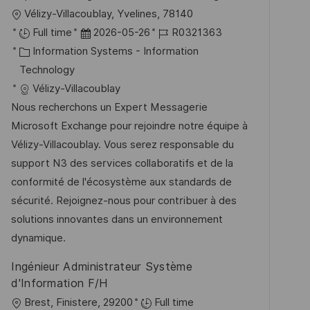
ö
O
Vélizy-Villacoublay, Yvelines, 78140
f
r
D
J
Full time
2026-05-26
R0321363
f
t
K
a
o
Information Systems - Information
e
a
t
b
Technology
n
t
u
-
Vélizy-Villacoublay
t
e
m
I
Nous recherchons un Expert Messagerie
l
g
d
D
Microsoft Exchange pour rejoindre notre équipe à
i
o
e
Vélizy-Villacoublay. Vous serez responsable du
c
r
r
support N3 des services collaboratifs et de la
h
i
V
conformité de l'écosystème aux standards de
u
e
e
sécurité. Rejoignez-nous pour contribuer à des
n
r
solutions innovantes dans un environnement
g
ö
dynamique.
f
Ingénieur Administrateur Système
f
d'Information F/H
e
O
Brest, Finistere, 29200
Full time