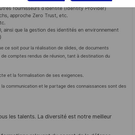
OpenID, etc.
tres fournisseurs d’identité (Identity Provider)
chs, approche Zero Trust, etc.
tc.
, ainsi que la gestion des identités en environnement
)
e ce soit pour la réalisation de slides, de documents
 de comptes rendus de réunion, tant à destination du
te et la formalisation de ses exigences.
 que la communication et le partage des connaissances sont des
s les talents. La diversité est notre meilleur