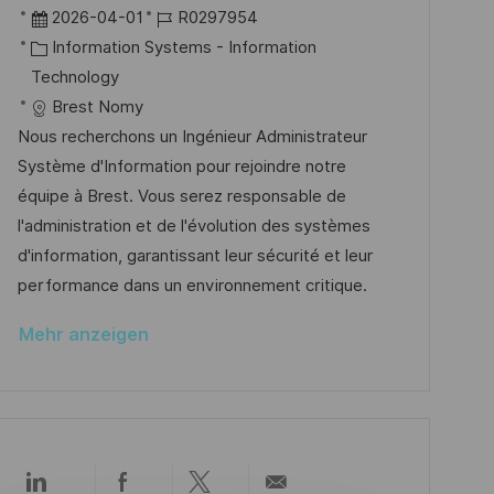
n
r
D
J
2026-04-01
R0297954
t
t
a
K
o
Information Systems - Information
l
t
a
b
Technology
i
u
t
-
Brest Nomy
c
m
e
I
Nous recherchons un Ingénieur Administrateur
h
d
g
D
Système d'Information pour rejoindre notre
u
e
o
équipe à Brest. Vous serez responsable de
n
r
r
l'administration et de l'évolution des systèmes
g
V
i
d'information, garantissant leur sécurité et leur
e
e
performance dans un environnement critique.
r
Mehr anzeigen
ö
f
f
e
n
Über
Über
Über
Per
t