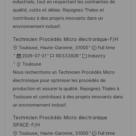
m
I
g
industriels, tout en respectant les contraintes de
d
D
o
qualité, coûts et délais. Rejoignez Thales et
e
r
contribuez à des projets innovants dans un
r
i
environnement inclusif.
V
e
Technicien Procédés Micro électronique-F/H
e
O
Toulouse, Haute-Garonne, 31000
Full time
r
r
D
J
K
2026-07-21
R0333928
Industry
ö
t
a
o
a
Toulouse
f
t
b
t
Nous recherchons un Technicien Procédés Micro
f
u
-
e
électronique pour optimiser les procédés de
e
m
I
g
production et assurer la qualité. Rejoignez Thales à
n
d
D
o
Toulouse et contribuez à des projets innovants dans
t
e
r
un environnement inclusif.
l
r
i
i
Technicien Procédés Micro électronique
V
e
c
SPACE-F/H
e
h
O
Toulouse, Haute-Garonne, 31000
Full time