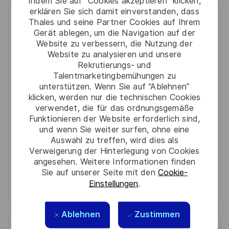
Indem Sie auf “Cookies akzeptieren” klicken,
erklären Sie sich damit einverstanden, dass
Get notified for similar jobs
Thales und seine Partner Cookies auf Ihrem
Gerät ablegen, um die Navigation auf der
You'll receive updates once a week
Website zu verbessern, die Nutzung der
Website zu analysieren und unsere
Enter
Rekrutierungs- und
Talentmarketingbemühungen zu
Email
unterstützen. Wenn Sie auf “Ablehnen”
address
Required
Prüfen Sie die Bedingungen für die Verarbeitung
klicken, werden nur die technischen Cookies
(Required)
verwendet, die für das ordnungsgemäße
persönlicher Daten und stimmen Sie ihnen zu
Funktionieren der Website erforderlich sind,
und wenn Sie weiter surfen, ohne eine
Aktivieren
Auswahl zu treffen, wird dies als
Verweigerung der Hinterlegung von Cookies
Manage alerts
angesehen. Weitere Informationen finden
Sie auf unserer Seite mit den
Cookie-
Manage alerts
Einstellungen
.
Ablehnen
Zustimmen