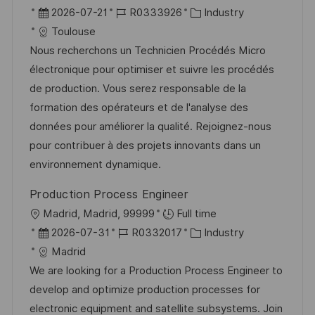
r
u
r
D
J
K
2026-07-21
R0333926
Industry
ö
n
t
a
o
a
Toulouse
f
g
t
b
t
Nous recherchons un Technicien Procédés Micro
f
u
-
e
électronique pour optimiser et suivre les procédés
e
m
I
g
de production. Vous serez responsable de la
n
d
D
o
formation des opérateurs et de l'analyse des
t
e
r
données pour améliorer la qualité. Rejoignez-nous
l
r
i
pour contribuer à des projets innovants dans un
i
V
e
environnement dynamique.
c
e
h
Production Process Engineer
r
u
O
Madrid, Madrid, 99999
Full time
ö
n
r
D
J
K
2026-07-31
R0332017
Industry
f
g
t
a
o
a
Madrid
f
t
b
t
We are looking for a Production Process Engineer to
e
u
-
e
develop and optimize production processes for
n
m
I
g
electronic equipment and satellite subsystems. Join