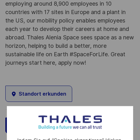
employing around 8,900 employees in 10
countries with 17 sites in Europe and a plant in
the US, our mobility policy enables employees
each year to develop their careers at home and
abroad. Thales Alenia Space sees space as a new
horizon, helping to build a better, more
sustainable life on Earth #SpaceForLife. Great
journeys start here, apply now!
Standort erkunden
Speichern
Jetzt bewerben