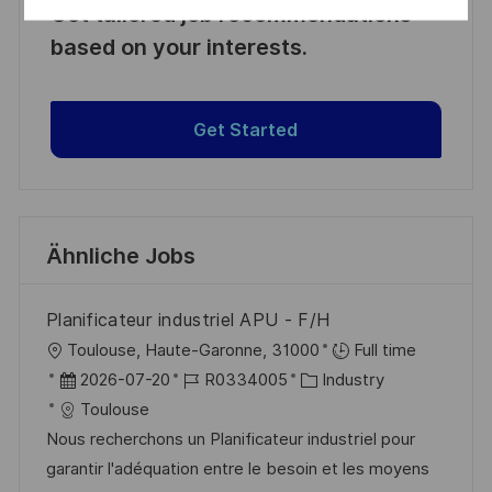
Get tailored job recommendations
based on your interests.
Get Started
Ähnliche Jobs
Planificateur industriel APU - F/H
O
Toulouse, Haute-Garonne, 31000
Full time
r
D
J
K
2026-07-20
R0334005
Industry
t
a
o
a
Toulouse
t
b
t
Nous recherchons un Planificateur industriel pour
u
-
e
garantir l'adéquation entre le besoin et les moyens