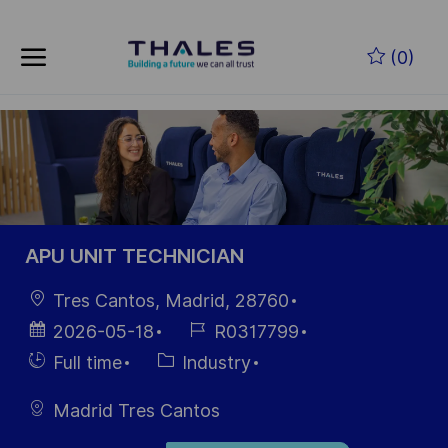
Skip to main content
Zum Hauptinhalt springen
(0)
-
-
APU UNIT TECHNICIAN
Ort
Tres Cantos, Madrid, 28760
Datum der
Job-
2026-05-18
R0317799
Veröffentlichung
ID
Einstellunngstyp
Kategorie
Full time
Industry
Madrid Tres Cantos