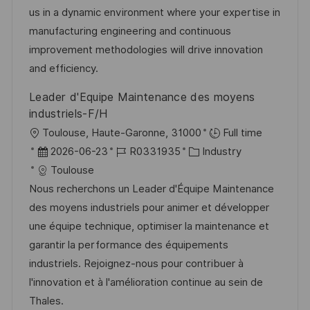
t
d
D
o
us in a dynamic environment where your expertise in
l
e
r
manufacturing engineering and continuous
i
r
i
improvement methodologies will drive innovation
c
V
e
and efficiency.
h
e
u
Leader d'Equipe Maintenance des moyens
r
n
industriels-F/H
ö
g
O
Toulouse, Haute-Garonne, 31000
Full time
f
r
D
J
K
2026-06-23
R0331935
Industry
f
t
a
o
a
Toulouse
e
t
b
t
Nous recherchons un Leader d'Équipe Maintenance
n
u
-
e
des moyens industriels pour animer et développer
t
m
I
g
une équipe technique, optimiser la maintenance et
l
d
D
o
garantir la performance des équipements
i
e
r
industriels. Rejoignez-nous pour contribuer à
c
r
i
l'innovation et à l'amélioration continue au sein de
h
V
e
Thales.