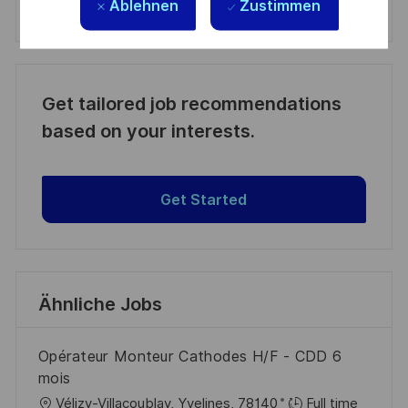
Ablehnen
Zustimmen
Manage alerts
Get tailored job recommendations
based on your interests.
Get Started
Ähnliche Jobs
Opérateur Monteur Cathodes H/F - CDD 6
mois
O
Vélizy-Villacoublay, Yvelines, 78140
Full time