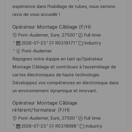
t
e
r
expérience dans l'habillage de tubes, nous serions
l
r
i
ravis de vous accueillir !
i
V
e
c
Opérateur Montage Câblage (F/H)
e
h
O
Pont-Audemer, Eure, 27500
Full time
r
u
r
D
J
K
2026-07-23
R0318171
Industry
ö
n
t
a
o
a
Pont-Audemer
f
g
t
b
t
Rejoignez notre équipe en tant qu'Opérateur
f
u
-
e
Montage Câblage et contribuez à l'assemblage de
e
m
I
g
cartes électroniques de haute technologie.
n
d
D
o
Développez vos compétences en électronique dans
t
e
r
un environnement dynamique et innovant.
l
r
i
i
Opérateur Montage Câblage
V
e
c
référent/formateur (F/H)
e
h
O
Pont-Audemer, Eure, 27500
Full time
r
u
r
D
J
K
2026-07-23
R0318998
Industry
ö