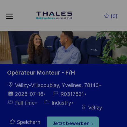
Skip to main content
Zum Hauptinhalt springen
(0)
-
-
Opérateur Monteur - F/H
Ort
Vélizy-Villacoublay, Yvelines, 78140
Datum der
Job-
2026-07-16
R0317621
Veröffentlichung
ID
Einstellunngstyp
Kategorie
Full time
Industry
Vélizy
Speichern
Jetzt bewerben