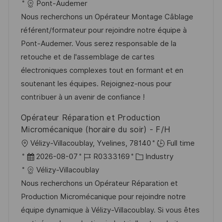
n
t
a
o
a
Pont-Audemer
f
g
t
b
t
Nous recherchons un Opérateur Montage Câblage
f
u
-
e
référent/formateur pour rejoindre notre équipe à
e
m
I
g
Pont-Audemer. Vous serez responsable de la
n
d
D
o
retouche et de l'assemblage de cartes
t
e
r
électroniques complexes tout en formant et en
l
r
i
soutenant les équipes. Rejoignez-nous pour
i
V
e
contribuer à un avenir de confiance !
c
e
Opérateur Réparation et Production
h
r
Micromécanique (horaire du soir) - F/H
u
ö
O
Vélizy-Villacoublay, Yvelines, 78140
Full time
n
f
r
D
J
K
2026-08-07
R0333169
Industry
g
f
t
a
o
a
Vélizy-Villacoublay
e
t
b
t
Nous recherchons un Opérateur Réparation et
n
u
-
e
Production Micromécanique pour rejoindre notre
t
m
I
g
équipe dynamique à Vélizy-Villacoublay. Si vous êtes
l