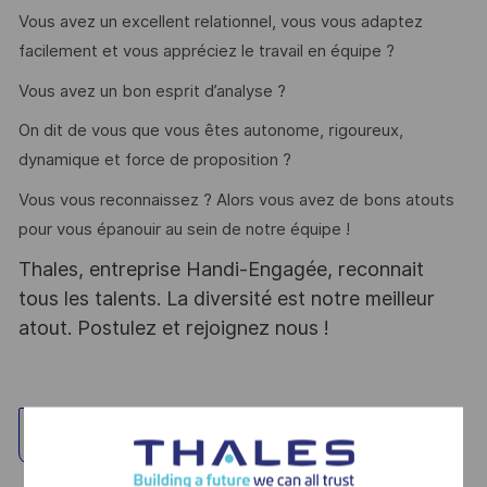
Vous avez un excellent relationnel, vous vous adaptez
facilement et vous appréciez le travail en équipe ?
Vous avez un bon esprit d’analyse ?
On dit de vous que vous êtes autonome, rigoureux,
dynamique et force de proposition ?
Vous vous reconnaissez ? Alors vous avez de bons atouts
pour vous épanouir au sein de notre équipe !
Thales, entreprise Handi-Engagée, reconnait
tous les talents. La diversité est notre meilleur
atout. Postulez et rejoignez nous !
Standort erkunden