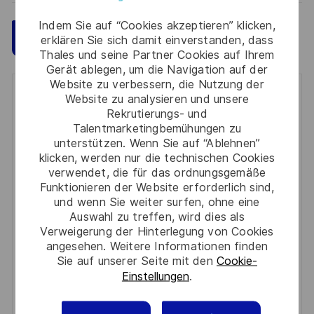
Indem Sie auf “Cookies akzeptieren” klicken,
Speichern
Jetzt bewerben
erklären Sie sich damit einverstanden, dass
Thales und seine Partner Cookies auf Ihrem
Gerät ablegen, um die Navigation auf der
Website zu verbessern, die Nutzung der
Get notified for similar jobs
Website zu analysieren und unsere
Rekrutierungs- und
Talentmarketingbemühungen zu
You'll receive updates once a week
unterstützen. Wenn Sie auf “Ablehnen”
klicken, werden nur die technischen Cookies
Enter
verwendet, die für das ordnungsgemäße
Email
Funktionieren der Website erforderlich sind,
address
und wenn Sie weiter surfen, ohne eine
Required
Prüfen Sie die Bedingungen für die Verarbeitung
(Required)
Auswahl zu treffen, wird dies als
persönlicher Daten und stimmen Sie ihnen zu
Verweigerung der Hinterlegung von Cookies
angesehen. Weitere Informationen finden
Aktivieren
Sie auf unserer Seite mit den
Cookie-
Einstellungen
.
Manage alerts