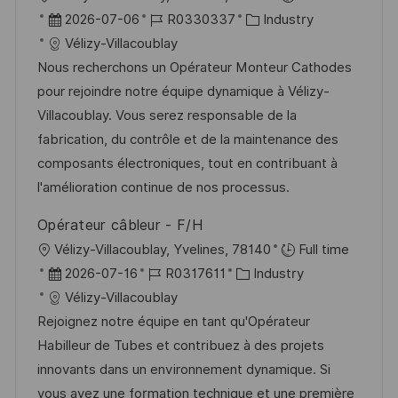
r
D
J
K
2026-07-06
R0330337
Industry
t
a
o
a
Vélizy-Villacoublay
t
b
t
Nous recherchons un Opérateur Monteur Cathodes
u
-
e
pour rejoindre notre équipe dynamique à Vélizy-
m
I
g
Villacoublay. Vous serez responsable de la
d
D
o
fabrication, du contrôle et de la maintenance des
e
r
composants électroniques, tout en contribuant à
r
i
l'amélioration continue de nos processus.
V
e
Opérateur câbleur - F/H
e
O
Vélizy-Villacoublay, Yvelines, 78140
Full time
r
r
D
J
K
2026-07-16
R0317611
Industry
ö
t
a
o
a
Vélizy-Villacoublay
f
t
b
t
Rejoignez notre équipe en tant qu'Opérateur
f
u
-
e
Habilleur de Tubes et contribuez à des projets
e
m
I
g
innovants dans un environnement dynamique. Si
n
d
D
o
vous avez une formation technique et une première